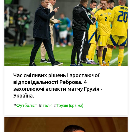
Час сміливих рішень і зростаючої
відповідальності Реброва. 4
захоплюючі аспекти матчу Грузія -
Україна.
#
#
#
Футболіст
Італія
Грузія (країна)