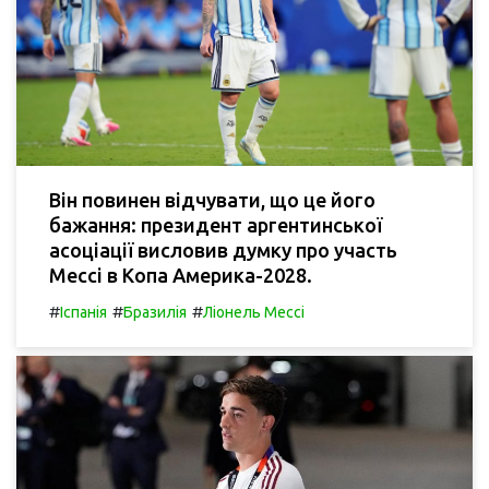
Він повинен відчувати, що це його
бажання: президент аргентинської
асоціації висловив думку про участь
Мессі в Копа Америка-2028.
#
#
#
Іспанія
Бразилія
Ліонель Мессі