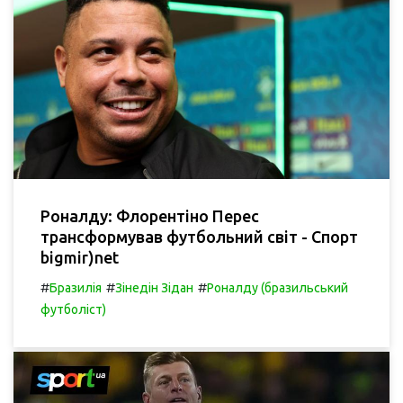
Роналду: Флорентіно Перес
трансформував футбольний світ - Спорт
bigmir)net
#
#
#
Бразилія
Зінедін Зідан
Роналду (бразильський
футболіст)