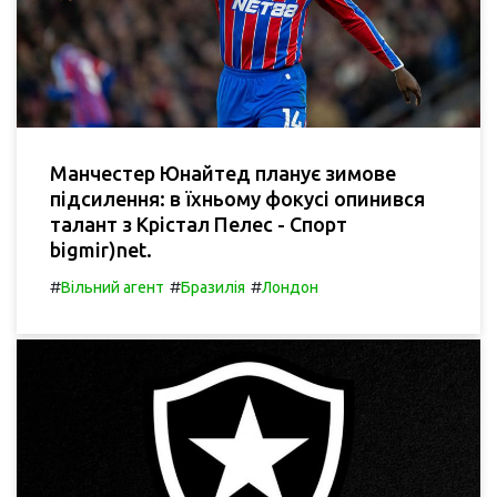
Манчестер Юнайтед планує зимове
підсилення: в їхньому фокусі опинився
талант з Крістал Пелес - Спорт
bigmir)net.
#
#
#
Вільний агент
Бразилія
Лондон