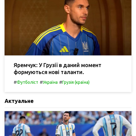
Яремчук: У Грузії в даний момент
формуються нові таланти.
#
#
#
Футболіст
Україна
Грузія (країна)
Актуальне