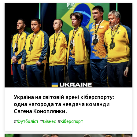
Україна на світовій арені кіберспорту:
одна нагорода та невдача команди
Євгена Коноплянки.
#
#
#
Футболіст
Бізнес
Кіберспорт