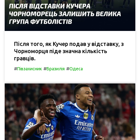
Після того, як Кучер подав у відставку, з
Чорноморця піде значна кількість
гравців.
#
#
#
Півзахисник
Бразилія
Одеса