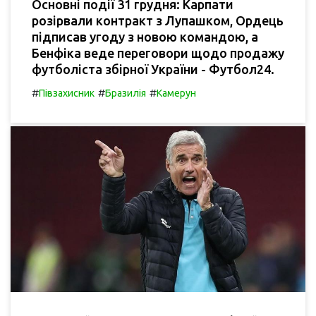
Основні події 31 грудня: Карпати
розірвали контракт з Лупашком, Ордець
підписав угоду з новою командою, а
Бенфіка веде переговори щодо продажу
футболіста збірної України - Футбол24.
#
#
#
Півзахисник
Бразилія
Камерун