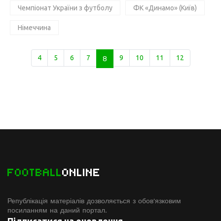
Чемпіонат України з футболу
ФК «Динамо» (Київ)
Німеччина
4
5
6
7
8
9
10
11
12
FOOTBALL
ONLINE
Републікація матеріалів дозволяється з обов'язковим
посиланням на даний портал.
Підписатися на оновлення