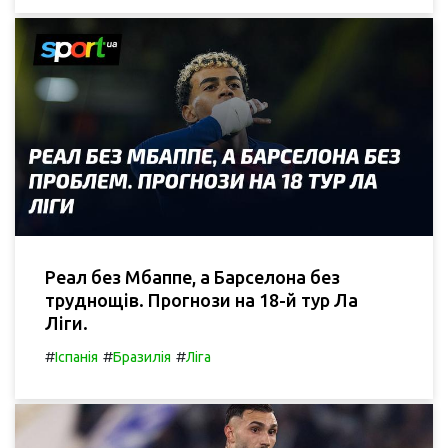
Реал без Мбаппе, а Барселона без
труднощів. Прогнози на 18-й тур Ла
Ліги.
#
#
#
Іспанія
Бразилія
Ліга