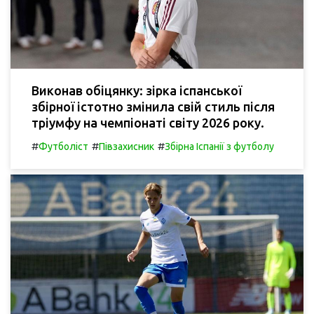
Виконав обіцянку: зірка іспанської
збірної істотно змінила свій стиль після
тріумфу на чемпіонаті світу 2026 року.
#
#
#
Футболіст
Півзахисник
Збірна Іспанії з футболу