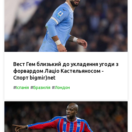
Вест Гем близький до укладення угоди з
форвардом Лаціо Кастельяносом -
Спорт bigmir)net
#
#
#
Іспанія
Бразилія
Лондон