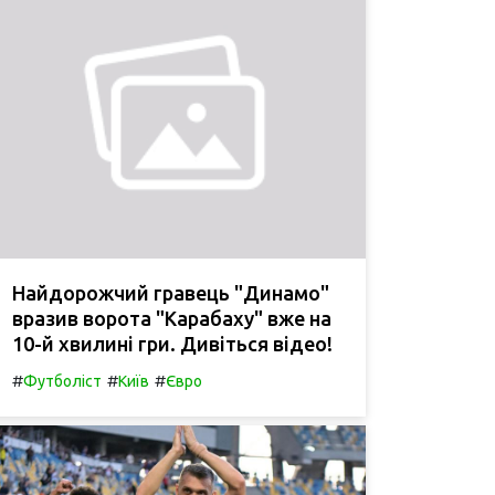
Найдорожчий гравець "Динамо"
вразив ворота "Карабаху" вже на
10-й хвилині гри. Дивіться відео!
#
#
#
Футболіст
Київ
Євро