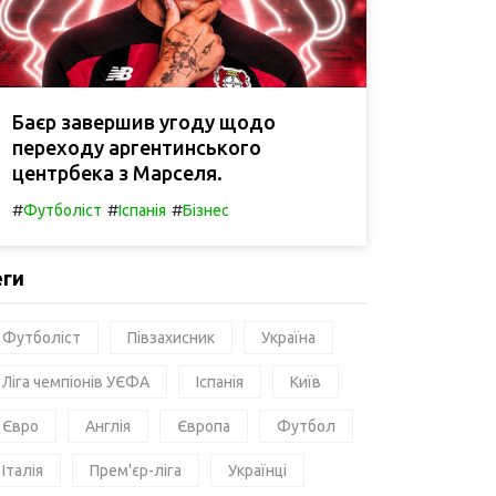
Баєр завершив угоду щодо
переходу аргентинського
центрбека з Марселя.
#
#
#
Футболіст
Іспанія
Бізнес
еги
Футболіст
Півзахисник
Україна
Ліга чемпіонів УЄФА
Іспанія
Київ
Євро
Англія
Європа
Футбол
Італія
Прем'єр-ліга
Українці