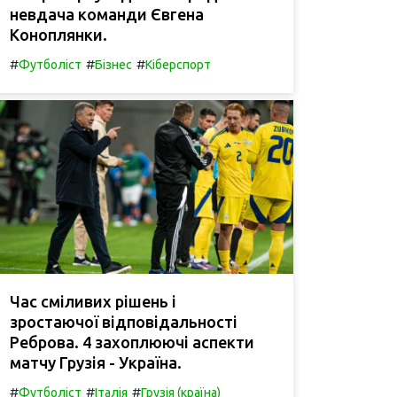
невдача команди Євгена
Коноплянки.
#
#
#
Футболіст
Бізнес
Кіберспорт
Час сміливих рішень і
зростаючої відповідальності
Реброва. 4 захоплюючі аспекти
матчу Грузія - Україна.
#
#
#
Футболіст
Італія
Грузія (країна)