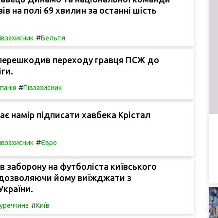
ів на полі 69 хвилин за останні шість
#
івзахисник
Бельгія
 перешкодив переходу гравця ПСЖ до
іги.
#
спанія
Півзахисник
ає намір підписати хавбека Крістал
#
івзахисник
Євро
 заборону на футболіста київського
 дозволяючи йому виїжджати з
України.
#
уреччина
Київ