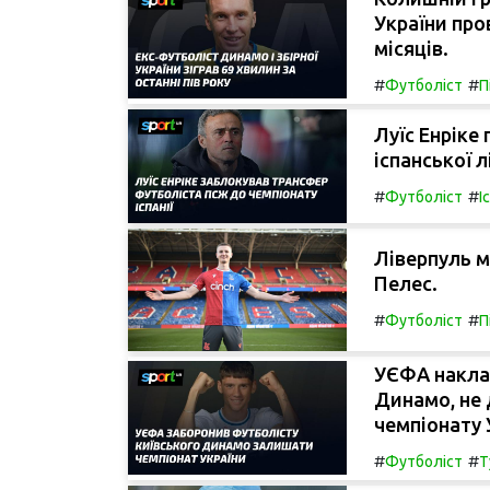
України пров
місяців.
#
#
Футболіст
П
Луїс Енріке
іспанської л
#
#
Футболіст
І
Ліверпуль м
Пелес.
#
#
Футболіст
П
УЄФА наклав
Динамо, не
чемпіонату 
#
#
Футболіст
Т