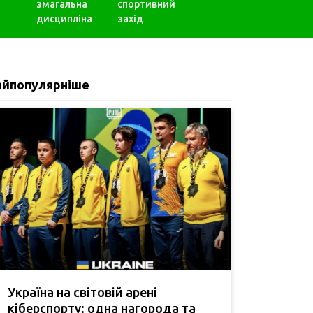
змагальна
спортивний
дисципліна
захід
айпопулярніше
Україна на світовій арені
кіберспорту: одна нагорода та