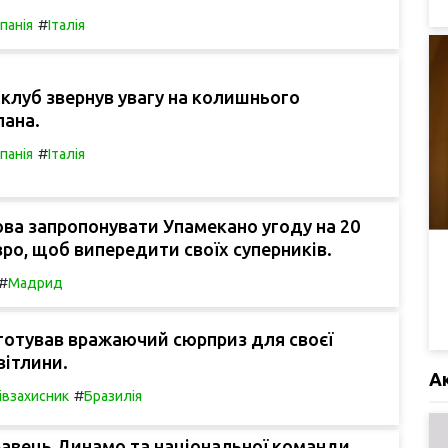
#
спанія
Італія
клуб звернув увагу на колишнього
лана.
#
спанія
Італія
ова запропонувати Упамекано угоду на 20
вро, щоб випередити своїх суперників.
#
Мадрид
готував вражаючий сюрприз для своєї
вітлини.
А
#
івзахисник
Бразилія
равець Динамо та національної команди