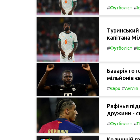
#
#
Футболіст
І
Туринський 
капітана Мі
#
#
Футболіст
І
Баварія гот
мільйонів є
#
#
Євро
Англія
Рафінья під
дружини - с
#
#
Футболіст
П
Колишній г