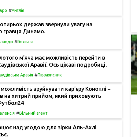
#
вро
Англія
отирьох держав звернули увагу на
о гравця Динамо.
#
рланди
Бельгія
отого м'яча має можливість перейти в
аудівської Аравії. Ось цікаві подробиці.
#
аудівська Аравія
Півзахисник
можливість зруйнувати кар'єру Коноплі –
в на хитрий прийом, який приховують
 Футбол24
#
аленсія
Вільний агент
цює над угодою для зірки Аль-Ахлі
ьє.