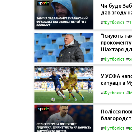
Чи буде Заб
дав згоду н
#
#
Футболіст
Т
"Існують та
прокоментув
Шахтаря для
#
#
Футболіст
У
У УЄФА нап
ситуації з 
#
#
Футболіст
М
Полісся пов
благородст
#
#
Футболіст
І