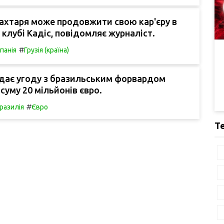
ахтаря може продовжити свою кар'єру в
 клубі Кадіс, повідомляє журналіст.
#
спанія
Грузія (країна)
адає угоду з бразильським форвардом
суму 20 мільйонів євро.
#
разилія
Євро
Т