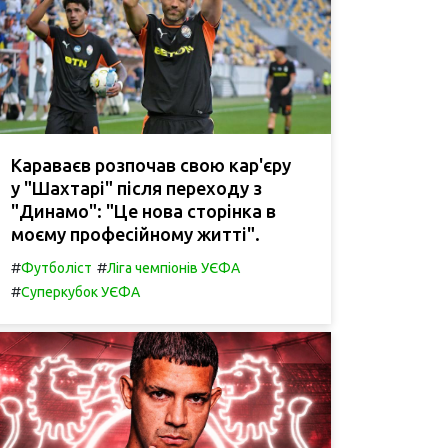
Караваєв розпочав свою кар'єру
у "Шахтарі" після переходу з
"Динамо": "Це нова сторінка в
моєму професійному житті".
#
#
Футболіст
Ліга чемпіонів УЄФА
#
Суперкубок УЄФА