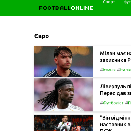
Спорт
фут
FOOTBALL
ONLINE
Євро
Мілан має н
захисника Р
#
#
Іспанія
Італія
Ліверпуль п
Перес дав з
#
#
Футболіст
П
"Він відмін
наставник в
ПСЖ.