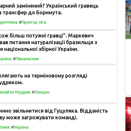
арний замінений? Український гравець
а трансфер до Борнмута.
#
уреччина
Прем'єр-ліга
кож більш потужні гравці". Маркевич
ав питання натуралізації бразильця з
 національної збірної України.
#
країна
Півзахисник
олягають на терміновому розгляді
Мудриком.
#
ихайло Мудрик
Лондон
инно звільнитися від Гуцуляка. Відданість
ву може загрожувати команді.
#
спанія
Україна