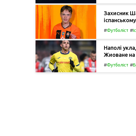
Захисник Ш
іспанському
#
#
Футболіст
І
Наполі укл
Жиоване на 
#
#
Футболіст
Б