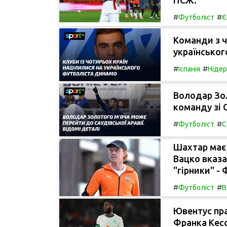
#
#
Футболіст
Є
Команди з ч
українськог
#
#
Іспанія
Ніде
Володар Зол
команду зі С
#
#
Футболіст
С
Шахтар має 
Вацко вказа
"гірники" -
#
#
Футболіст
В
Ювентус пра
Франка Кесс