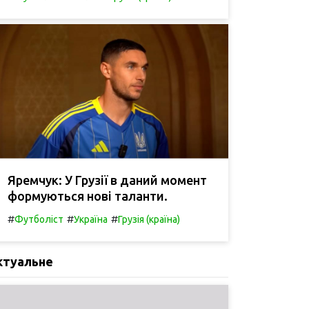
Яремчук: У Грузії в даний момент
формуються нові таланти.
#
#
#
Футболіст
Україна
Грузія (країна)
ктуальне