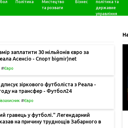
бол
Політика
Мистецтво
Бізнес
політика та
та розваги
державне
управління
Н
амір заплатити 30 мільйонів євро за
еала Асенсіо - Спорт bigmir)net
#
Євро
ідписує зіркового футболіста з Реала -
году на трансфер - Футбол24
#
івзахисник
Євро
ний гравець у футболі." Легендарний
казав на причину труднощів Забарного в