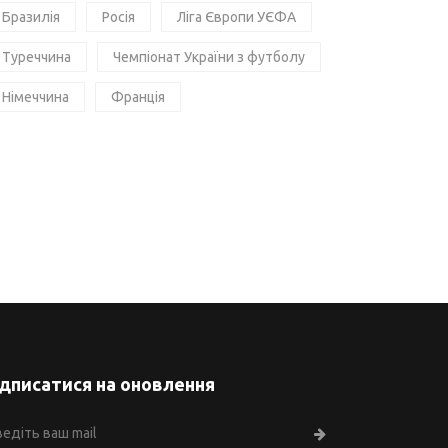
Бразилія
Росія
Ліга Європи УЄФА
Туреччина
Чемпіонат України з футболу
Німеччина
Франція
ідписатися на оновлення