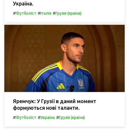
Україна.
#
#
#
Футболіст
Італія
Грузія (країна)
Яремчук: У Грузії в даний момент
формуються нові таланти.
#
#
#
Футболіст
Україна
Грузія (країна)