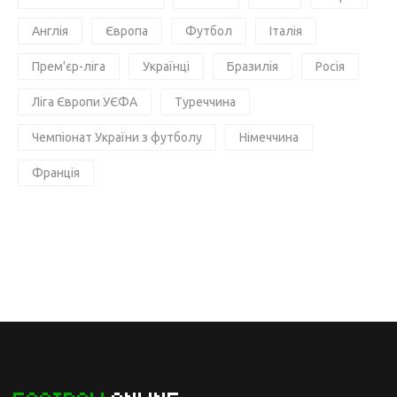
Англія
Європа
Футбол
Італія
Прем'єр-ліга
Українці
Бразилія
Росія
Ліга Європи УЄФА
Туреччина
Чемпіонат України з футболу
Німеччина
Франція