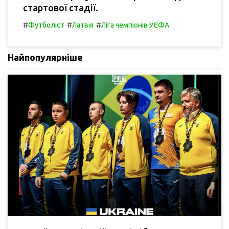
стартової стадії.
#
#
#
Футболіст
Латвія
Ліга чемпіонів УЄФА
Найпопулярніше