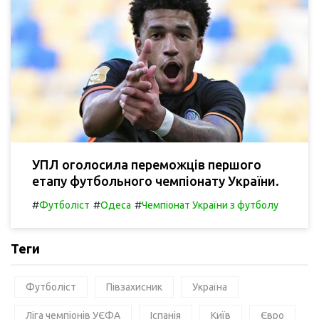
УПЛ оголосила переможців першого
етапу футбольного чемпіонату України.
#
#
#
Футболіст
Одеса
Чемпіонат України з футболу
Теги
Футболіст
Півзахисник
Україна
Ліга чемпіонів УЄФА
Іспанія
Київ
Євро