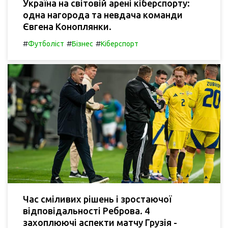
Україна на світовій арені кіберспорту:
одна нагорода та невдача команди
Євгена Коноплянки.
#
#
#
Футболіст
Бізнес
Кіберспорт
Час сміливих рішень і зростаючої
відповідальності Реброва. 4
захоплюючі аспекти матчу Грузія -