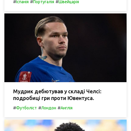
#
#
#
Іспанія
Португалія
Швейцарія
Мудрик дебютував у складі Челсі:
подробиці гри проти Ювентуса.
#
#
#
Футболіст
Лондон
Англія