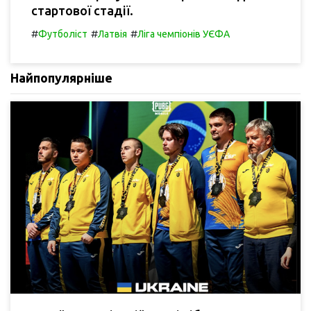
стартової стадії.
#
#
#
Футболіст
Латвія
Ліга чемпіонів УЄФА
Найпопулярніше