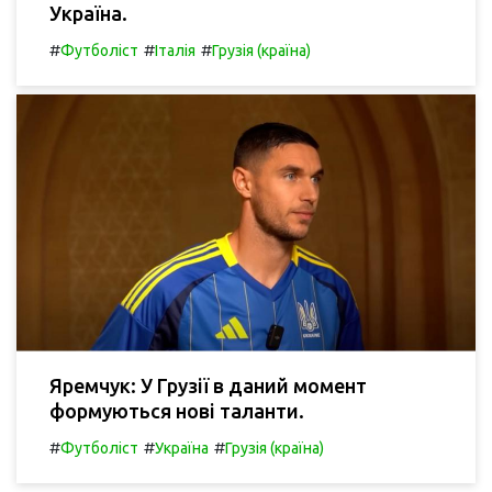
Україна.
#
#
#
Футболіст
Італія
Грузія (країна)
Яремчук: У Грузії в даний момент
формуються нові таланти.
#
#
#
Футболіст
Україна
Грузія (країна)