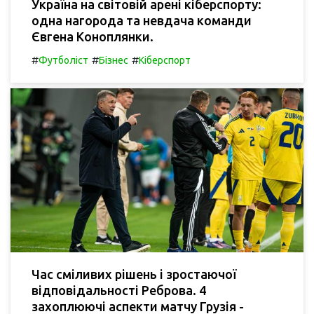
Україна на світовій арені кіберспорту:
одна нагорода та невдача команди
Євгена Коноплянки.
#
#
#
Футболіст
Бізнес
Кіберспорт
Час сміливих рішень і зростаючої
відповідальності Реброва. 4
захоплюючі аспекти матчу Грузія -