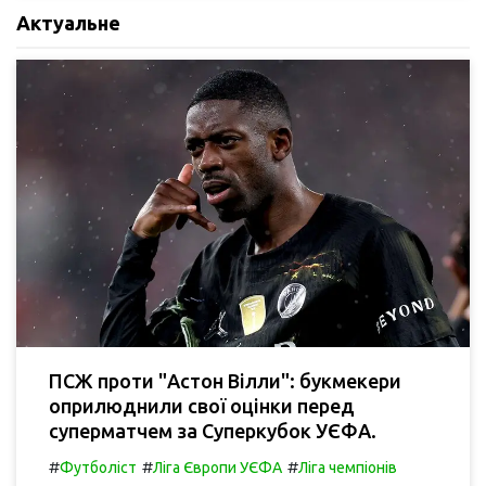
Актуальне
ПСЖ проти "Астон Вілли": букмекери
оприлюднили свої оцінки перед
суперматчем за Суперкубок УЄФА.
#
#
#
Футболіст
Ліга Європи УЄФА
Ліга чемпіонів