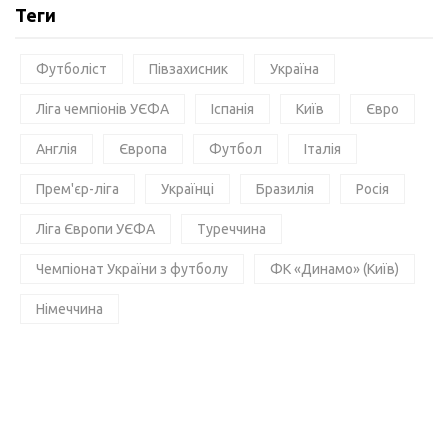
Теги
Футболіст
Півзахисник
Україна
Ліга чемпіонів УЄФА
Іспанія
Київ
Євро
Англія
Європа
Футбол
Італія
Прем'єр-ліга
Українці
Бразилія
Росія
Ліга Європи УЄФА
Туреччина
Чемпіонат України з футболу
ФК «Динамо» (Київ)
Німеччина