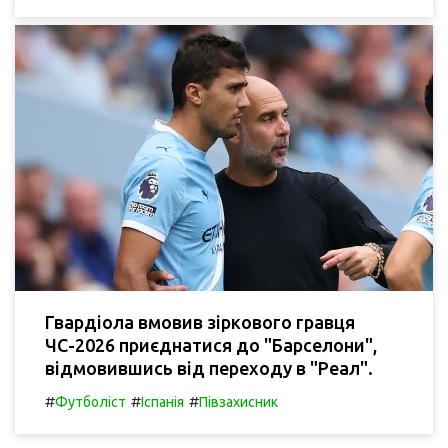
Гвардіола вмовив зіркового гравця
ЧС-2026 приєднатися до "Барселони",
відмовившись від переходу в "Реал".
#
#
#
Футболіст
Іспанія
Півзахисник