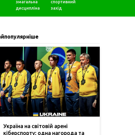
змагальна
спортивний
дисципліна
захід
айпопулярніше
Україна на світовій арені
кіберспорту: одна нагорода та