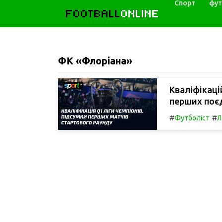
Спорт
фут
FOOTBALL
ONLINE
ФК «Флоріана»
Кваліфікаці
перших поєд
#
#
Футболіст
Л