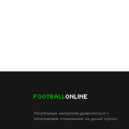
FOOTBALL
ONLINE
Републікація матеріалів дозволяється з
обов'язковим посиланням на даний портал.