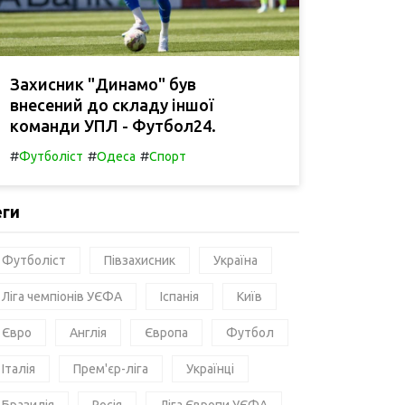
Захисник "Динамо" був
внесений до складу іншої
команди УПЛ - Футбол24.
#
#
#
Футболіст
Одеса
Спорт
еги
Футболіст
Півзахисник
Україна
Ліга чемпіонів УЄФА
Іспанія
Київ
Євро
Англія
Європа
Футбол
Італія
Прем'єр-ліга
Українці