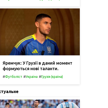
Яремчук: У Грузії в даний момент
формуються нові таланти.
#
#
#
Футболіст
Україна
Грузія (країна)
ктуальне