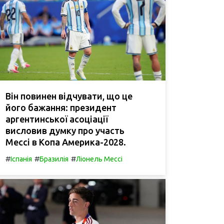
Він повинен відчувати, що це
його бажання: президент
аргентинської асоціації
висловив думку про участь
Мессі в Копа Америка-2028.
#
#
#
Іспанія
Бразилія
Ліонель Мессі