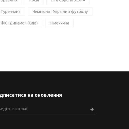
Бразилія
Росія
Ліга Європи УЄФА
Туреччина
Чемпіонат України з футболу
ФК «Динамо» (Київ)
Німеччина
ідписатися на оновлення