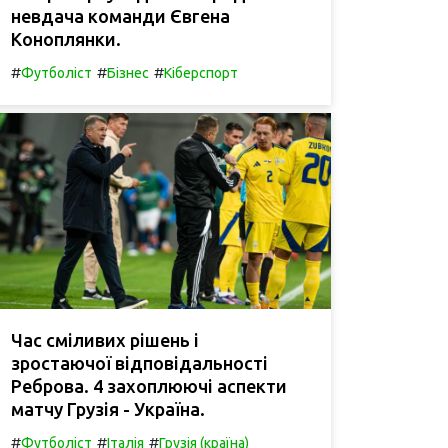
невдача команди Євгена
Коноплянки.
#
#
#
Футболіст
Бізнес
Кіберспорт
Час сміливих рішень і
зростаючої відповідальності
Реброва. 4 захоплюючі аспекти
матчу Грузія - Україна.
#
#
#
Футболіст
Італія
Грузія (країна)