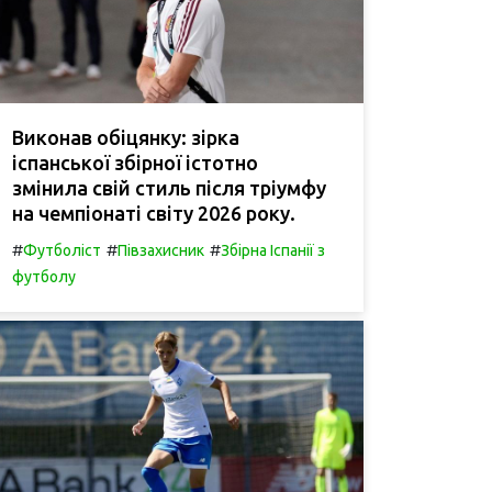
Виконав обіцянку: зірка
іспанської збірної істотно
змінила свій стиль після тріумфу
на чемпіонаті світу 2026 року.
#
#
#
Футболіст
Півзахисник
Збірна Іспанії з
футболу