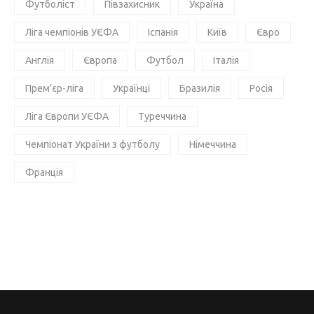
Футболіст
Півзахисник
Україна
Ліга чемпіонів УЄФА
Іспанія
Київ
Євро
Англія
Європа
Футбол
Італія
Прем'єр-ліга
Українці
Бразилія
Росія
Ліга Європи УЄФА
Туреччина
Чемпіонат України з футболу
Німеччина
Франція