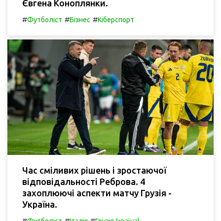
Євгена Коноплянки.
#
#
#
Футболіст
Бізнес
Кіберспорт
Час сміливих рішень і зростаючої
відповідальності Реброва. 4
захоплюючі аспекти матчу Грузія -
Україна.
#
#
#
Футболіст
Італія
Грузія (країна)