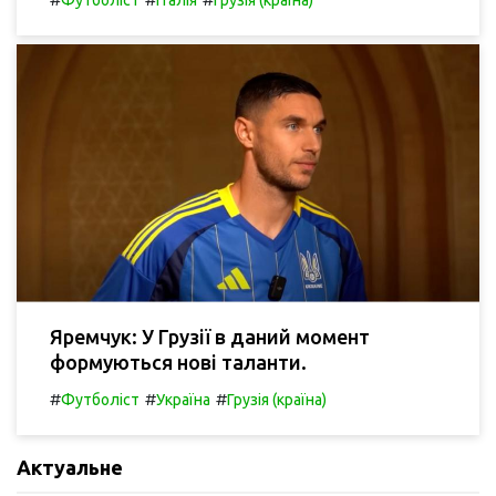
Яремчук: У Грузії в даний момент
формуються нові таланти.
#
#
#
Футболіст
Україна
Грузія (країна)
Актуальне