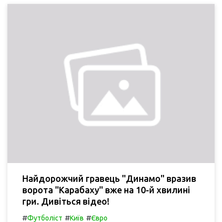
Найдорожчий гравець "Динамо" вразив
ворота "Карабаху" вже на 10-й хвилині
гри. Дивіться відео!
#
#
#
Футболіст
Київ
Євро