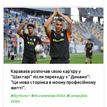
Караваєв розпочав свою кар'єру у
"Шахтарі" після переходу з "Динамо":
"Це нова сторінка в моєму професійному
житті".
#
#
#
Футболіст
Ліга чемпіонів УЄФА
Суперкубок
УЄФА