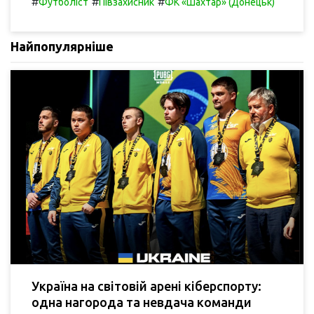
#
#
#
Футболіст
Півзахисник
ФК «Шахтар» (Донецьк)
Найпопулярніше
Україна на світовій арені кіберспорту:
одна нагорода та невдача команди