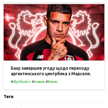
Баєр завершив угоду щодо переходу
аргентинського центрбека з Марселя.
#
#
#
Футболіст
Іспанія
Бізнес
Теги