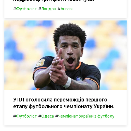
#
#
#
Футболіст
Лондон
Англія
УПЛ оголосила переможців першого
етапу футбольного чемпіонату України.
#
#
#
Футболіст
Одеса
Чемпіонат України з футболу