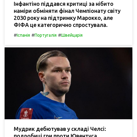
Інфантіно піддався критиці за нібито
наміри обміняти фінал Чемпіонату світу
2030 року на підтримку Марокко, але
ФІФА це категорично спростувала.
#
#
#
Іспанія
Португалія
Швейцарія
Мудрик дебютував у складі Челсі:
подробиці гри проти Ювентуса.