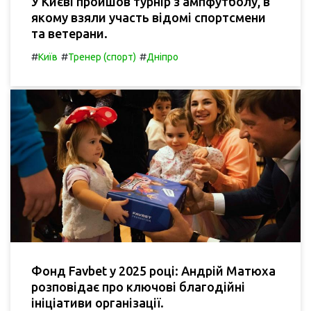
У Києві пройшов турнір з ампфутболу, в
якому взяли участь відомі спортсмени
та ветерани.
#
#
#
Київ
Тренер (спорт)
Дніпро
Фонд Favbet у 2025 році: Андрій Матюха
розповідає про ключові благодійні
ініціативи організації.