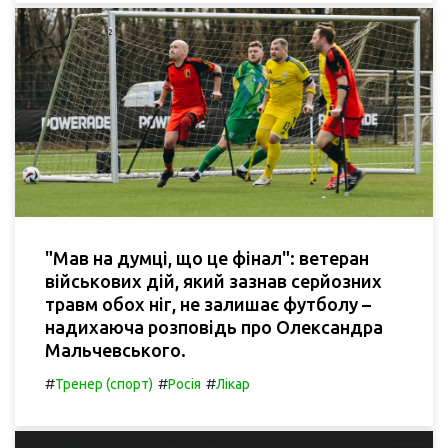
"Мав на думці, що це фінал": ветеран
військових дій, який зазнав серйозних
травм обох ніг, не залишає футболу –
надихаюча розповідь про Олександра
Мальчевського.
#
#
#
Тренер (спорт)
Росія
Лікар