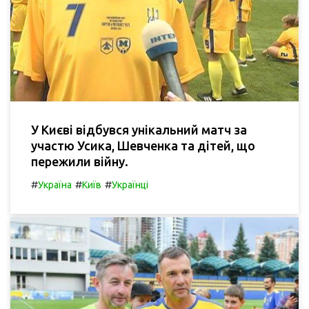
У Києві відбувся унікальний матч за
участю Усика, Шевченка та дітей, що
пережили війну.
#
#
#
Україна
Київ
Українці