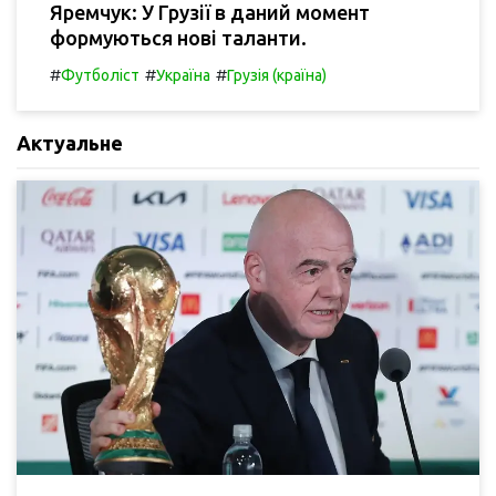
Яремчук: У Грузії в даний момент
формуються нові таланти.
#
#
#
Футболіст
Україна
Грузія (країна)
Актуальне