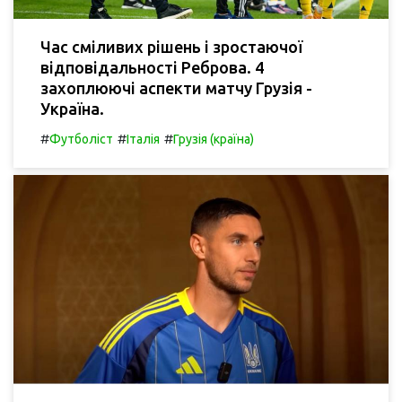
Час сміливих рішень і зростаючої
відповідальності Реброва. 4
захоплюючі аспекти матчу Грузія -
Україна.
#
#
#
Футболіст
Італія
Грузія (країна)