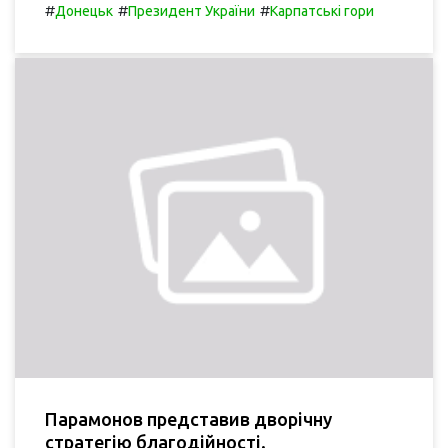
#
#
#
Донецьк
Президент України
Карпатські гори
Парамонов представив дворічну
стратегію благодійності.