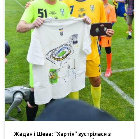
Жадан і Шева: "Хартія" зустрілася з