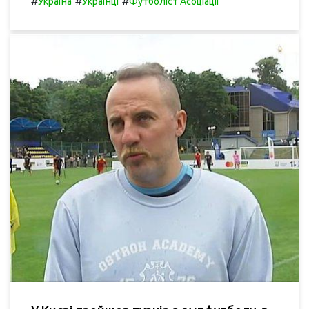
#
#
#
Україна
Українці
Футболіст Асоціації