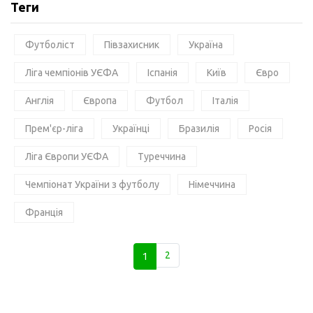
Теги
Футболіст
Півзахисник
Україна
Ліга чемпіонів УЄФА
Іспанія
Київ
Євро
Англія
Європа
Футбол
Італія
Прем'єр-ліга
Українці
Бразилія
Росія
Ліга Європи УЄФА
Туреччина
Чемпіонат України з футболу
Німеччина
Франція
1
2