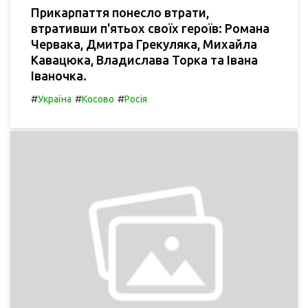
Прикарпаття понесло втрати,
втративши п'ятьох своїх героїв: Романа
Червака, Дмитра Грекуляка, Михайла
Кавацюка, Владислава Торка та Івана
Іваночка.
#
#
#
Україна
Косово
Росія