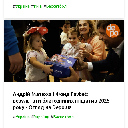
#
#
#
Україна
Київ
Баскетбол
Андрій Матюха і Фонд Favbet:
результати благодійних ініціатив 2025
року - Огляд на Depo.ua
#
#
#
Україна
Українці
Баскетбол