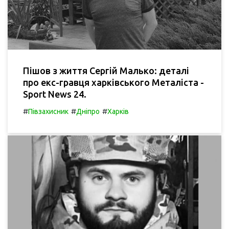
Пішов з життя Сергій Малько: деталі
про екс-гравця харківського Металіста -
Sport News 24.
#
#
#
Півзахисник
Дніпро
Харків