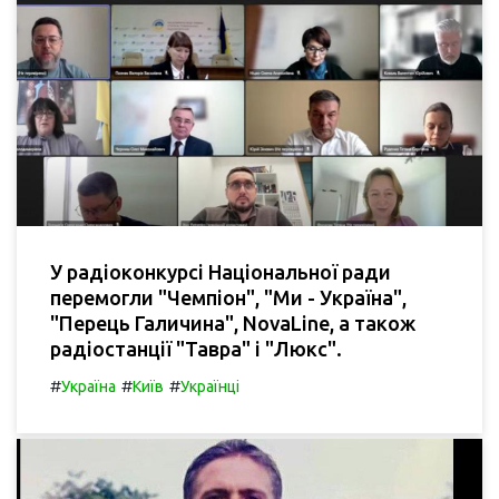
У радіоконкурсі Національної ради
перемогли "Чемпіон", "Ми - Україна",
"Перець Галичина", NovaLine, а також
радіостанції "Тавра" і "Люкс".
#
#
#
Україна
Київ
Українці