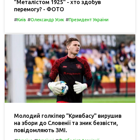
"Металістом 1925" - хто здобув
перемогу? - ФОТО
#
#
#
Київ
Олександр Усик
Президент України
Молодий голкіпер "Кривбасу" вирушив
на збори до Словенії та зник безвісти,
повідомляють ЗМІ.