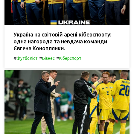
Україна на світовій арені кіберспорту:
одна нагорода та невдача команди
Євгена Коноплянки.
#
#
#
Футболіст
Бізнес
Кіберспорт