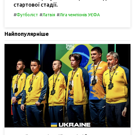
стартової стадії.
#
#
#
Футболіст
Латвія
Ліга чемпіонів УЄФА
Найпопулярніше