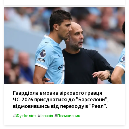
Гвардіола вмовив зіркового гравця
ЧС-2026 приєднатися до "Барселони",
відмовившись від переходу в "Реал".
#
#
#
Футболіст
Іспанія
Півзахисник