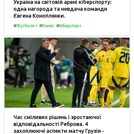
Україна на світовій арені кіберспорту:
одна нагорода та невдача команди
Євгена Коноплянки.
#
#
#
Футболіст
Бізнес
Кіберспорт
Час сміливих рішень і зростаючої
відповідальності Реброва. 4
захоплюючі аспекти матчу Грузія -