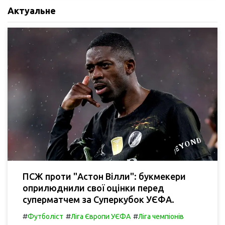
Актуальне
ПСЖ проти "Астон Вілли": букмекери
оприлюднили свої оцінки перед
суперматчем за Суперкубок УЄФА.
#
#
#
Футболіст
Ліга Європи УЄФА
Ліга чемпіонів