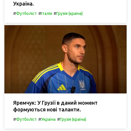
Україна.
#
#
#
Футболіст
Італія
Грузія (країна)
Яремчук: У Грузії в даний момент
формуються нові таланти.
#
#
#
Футболіст
Україна
Грузія (країна)