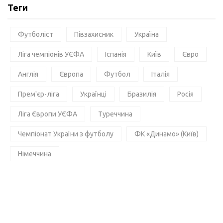
Теги
Футболіст
Півзахисник
Україна
Ліга чемпіонів УЄФА
Іспанія
Київ
Євро
Англія
Європа
Футбол
Італія
Прем'єр-ліга
Українці
Бразилія
Росія
Ліга Європи УЄФА
Туреччина
Чемпіонат України з футболу
ФК «Динамо» (Київ)
Німеччина