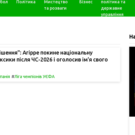
бол
Політика
Мистецтво
Бізнес
політика та
та розваги
державне
управління
Н
ішення": Агірре покине національну
сики після ЧС-2026 і оголосив ім'я свого
#
спанія
Ліга чемпіонів УЄФА