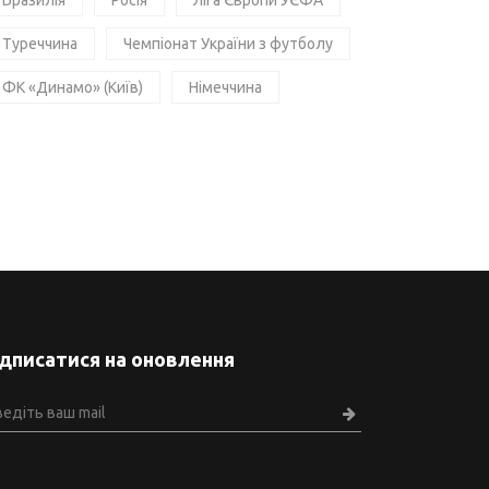
Бразилія
Росія
Ліга Європи УЄФА
Туреччина
Чемпіонат України з футболу
ФК «Динамо» (Київ)
Німеччина
ідписатися на оновлення