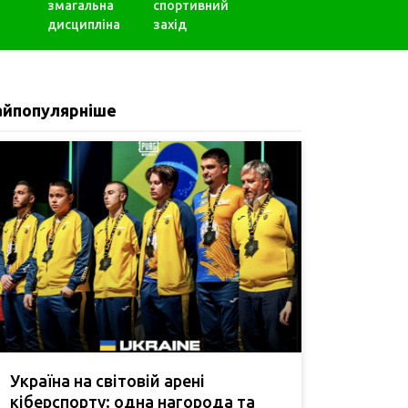
змагальна
спортивний
дисципліна
захід
айпопулярніше
Україна на світовій арені
кіберспорту: одна нагорода та