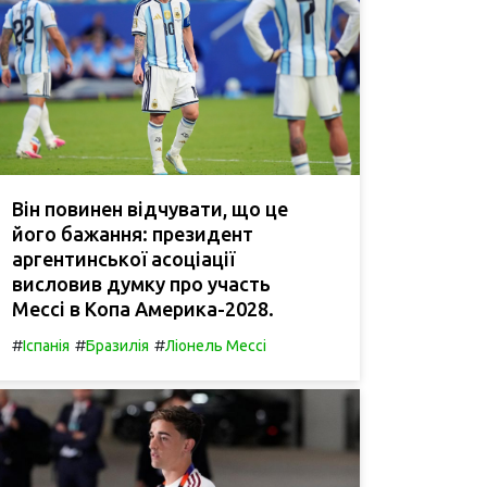
Він повинен відчувати, що це
його бажання: президент
аргентинської асоціації
висловив думку про участь
Мессі в Копа Америка-2028.
#
#
#
Іспанія
Бразилія
Ліонель Мессі