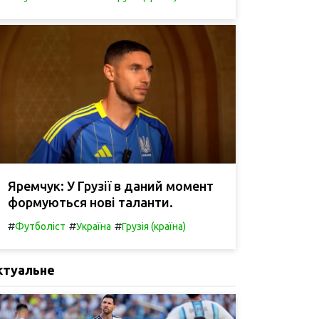
Яремчук: У Грузії в даний момент
формуються нові таланти.
#
#
#
Футболіст
Україна
Грузія (країна)
ктуальне