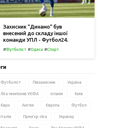
Захисник "Динамо" був
внесений до складу іншої
команди УПЛ - Футбол24.
#
#
#
Футболіст
Одеса
Спорт
еги
Футболіст
Півзахисник
Україна
Ліга чемпіонів УЄФА
Іспанія
Київ
Євро
Англія
Європа
Футбол
Італія
Прем'єр-ліга
Українці