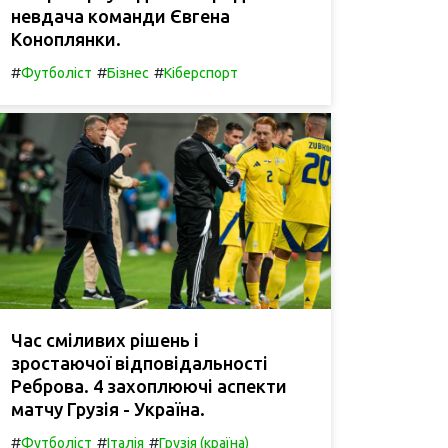
невдача команди Євгена
Коноплянки.
#
#
#
Футболіст
Бізнес
Кіберспорт
Час сміливих рішень і
зростаючої відповідальності
Реброва. 4 захоплюючі аспекти
матчу Грузія - Україна.
#
#
#
Футболіст
Італія
Грузія (країна)