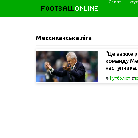
Спорт
фут
FOOTBALL
ONLINE
Мексиканська ліга
"Це важке р
команду Мек
наступника.
#
#
Футболіст
І