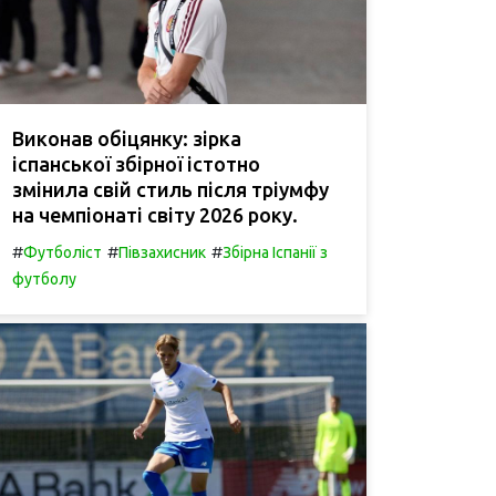
Виконав обіцянку: зірка
іспанської збірної істотно
змінила свій стиль після тріумфу
на чемпіонаті світу 2026 року.
#
#
#
Футболіст
Півзахисник
Збірна Іспанії з
футболу