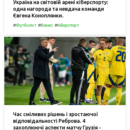
Україна на світовій арені кіберспорту:
одна нагорода та невдача команди
Євгена Коноплянки.
#
#
#
Футболіст
Бізнес
Кіберспорт
Час сміливих рішень і зростаючої
відповідальності Реброва. 4
захоплюючі аспекти матчу Грузія -