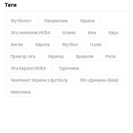
Теги
Футболіст
Півзахисник
Україна
Ліга чемпіонів УЄФА
Іспанія
Київ
Євро
Англія
Європа
Футбол
Італія
Прем'єр-ліга
Українці
Бразилія
Росія
Ліга Європи УЄФА
Туреччина
Чемпіонат України з футболу
ФК «Динамо» (Київ)
Німеччина