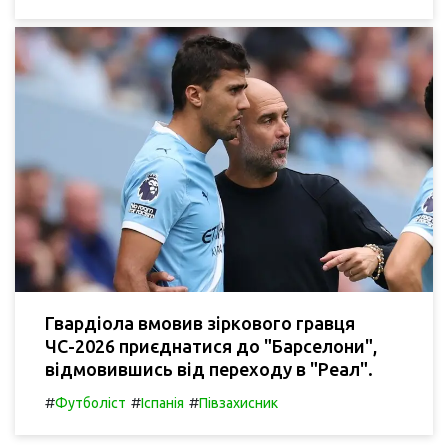
Гвардіола вмовив зіркового гравця
ЧС-2026 приєднатися до "Барселони",
відмовившись від переходу в "Реал".
#
#
#
Футболіст
Іспанія
Півзахисник