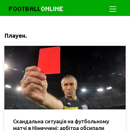
FOOTBALL
ONLINE
Плауен.
Скандальна ситуація на футбольному
матчі в Німеччині: арбітра обсипали