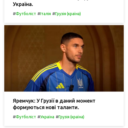
Україна.
#
#
#
Футболіст
Італія
Грузія (країна)
Яремчук: У Грузії в даний момент
формуються нові таланти.
#
#
#
Футболіст
Україна
Грузія (країна)