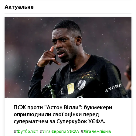
Актуальне
ПСЖ проти "Астон Вілли": букмекери
оприлюднили свої оцінки перед
суперматчем за Суперкубок УЄФА.
#
#
#
Футболіст
Ліга Європи УЄФА
Ліга чемпіонів