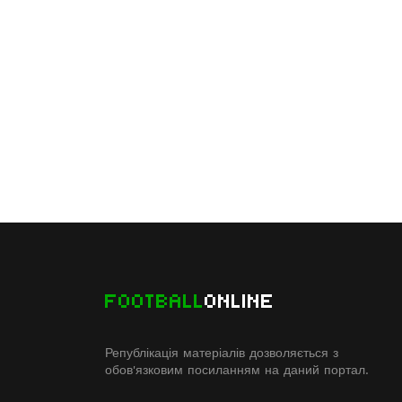
FOOTBALL
ONLINE
Републікація матеріалів дозволяється з
обов'язковим посиланням на даний портал.