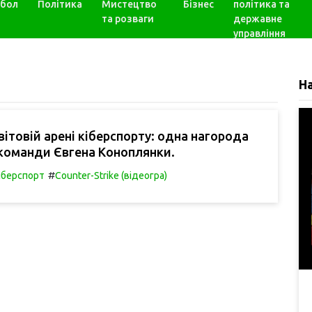
бол
Політика
Мистецтво
Бізнес
політика та
та розваги
державне
управління
Н
світовій арені кіберспорту: одна нагорода
 команди Євгена Коноплянки.
#
іберспорт
Counter-Strike (відеогра)