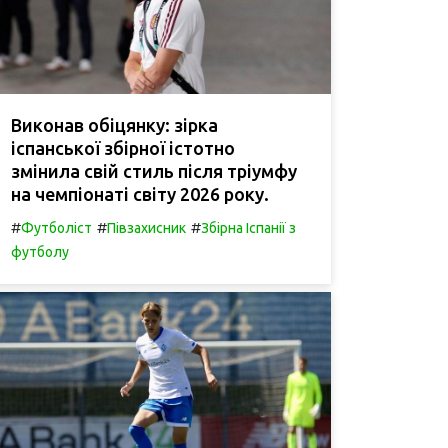
Виконав обіцянку: зірка
іспанської збірної істотно
змінила свій стиль після тріумфу
на чемпіонаті світу 2026 року.
#
#
#
Футболіст
Півзахисник
Збірна Іспанії з
футболу