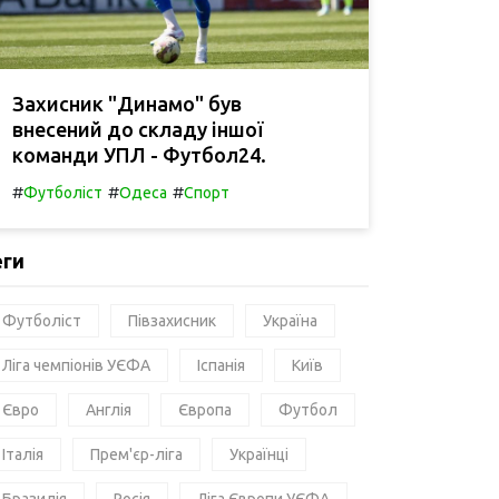
Захисник "Динамо" був
внесений до складу іншої
команди УПЛ - Футбол24.
#
#
#
Футболіст
Одеса
Спорт
еги
Футболіст
Півзахисник
Україна
Ліга чемпіонів УЄФА
Іспанія
Київ
Євро
Англія
Європа
Футбол
Італія
Прем'єр-ліга
Українці