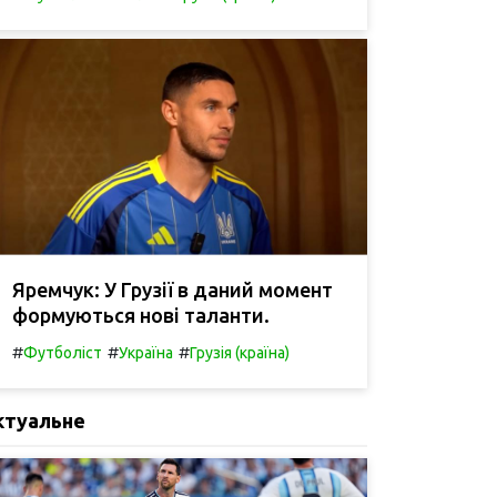
Яремчук: У Грузії в даний момент
формуються нові таланти.
#
#
#
Футболіст
Україна
Грузія (країна)
ктуальне