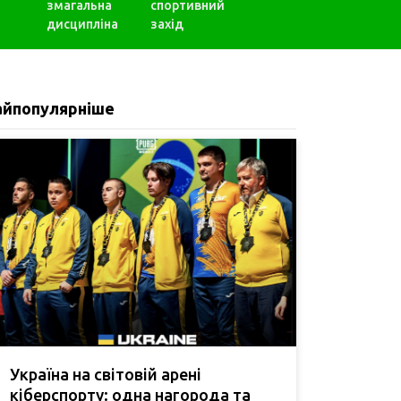
змагальна
спортивний
дисципліна
захід
айпопулярніше
Україна на світовій арені
кіберспорту: одна нагорода та