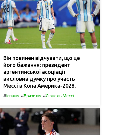
Він повинен відчувати, що це
його бажання: президент
аргентинської асоціації
висловив думку про участь
Мессі в Копа Америка-2028.
#
#
#
Іспанія
Бразилія
Ліонель Мессі