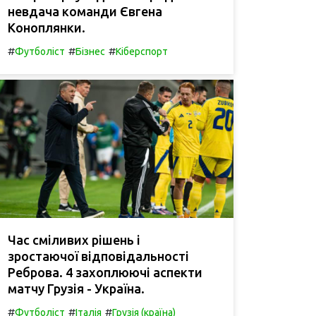
невдача команди Євгена
Коноплянки.
#
#
#
Футболіст
Бізнес
Кіберспорт
Час сміливих рішень і
зростаючої відповідальності
Реброва. 4 захоплюючі аспекти
матчу Грузія - Україна.
#
#
#
Футболіст
Італія
Грузія (країна)