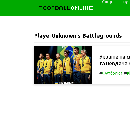
Спорт
фут
FOOTBALL
ONLINE
PlayerUnknown's Battlegrounds
Україна на 
та невдача
#
#
Футболіст
К