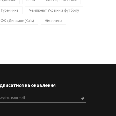
Бразилія
Росія
Ліга Європи УЄФА
Туреччина
Чемпіонат України з футболу
ФК «Динамо» (Київ)
Німеччина
ідписатися на оновлення