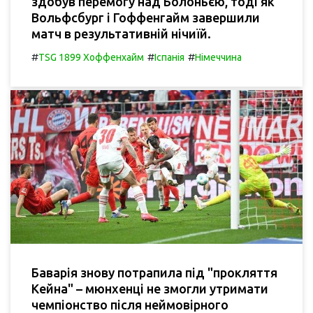
здобув перемогу над Болоньєю, тоді як
Вольфсбург і Гоффенгайм завершили
матч в результативній нічиїй.
#
#
#
TSG 1899 Хоффенхайм
Іспанія
Німеччина
Баварія знову потрапила під "прокляття
Кейна" – мюнхенці не змогли утримати
чемпіонство після неймовірного