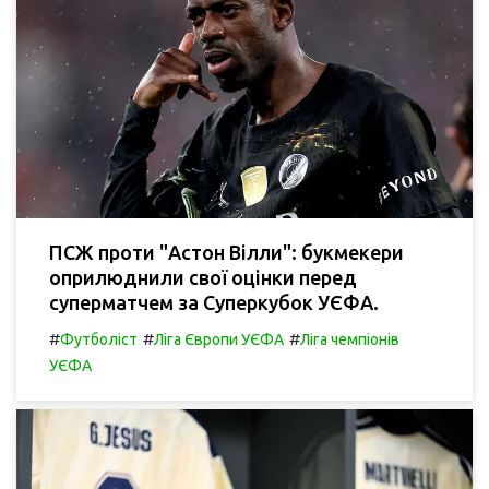
ПСЖ проти "Астон Вілли": букмекери
оприлюднили свої оцінки перед
суперматчем за Суперкубок УЄФА.
#
#
#
Футболіст
Ліга Європи УЄФА
Ліга чемпіонів
УЄФА