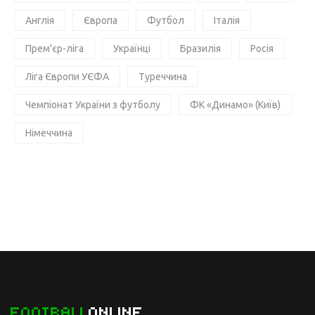
Англія
Європа
Футбол
Італія
Прем'єр-ліга
Українці
Бразилія
Росія
Ліга Європи УЄФА
Туреччина
Чемпіонат України з футболу
ФК «Динамо» (Київ)
Німеччина
FOOTBALL
ONLINE