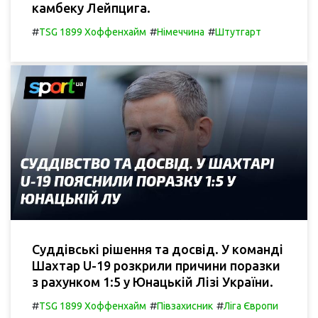
камбеку Лейпцига.
#
#
#
TSG 1899 Хоффенхайм
Німеччина
Штутгарт
Суддівські рішення та досвід. У команді
Шахтар U-19 розкрили причини поразки
з рахунком 1:5 у Юнацькій Лізі України.
#
#
#
TSG 1899 Хоффенхайм
Півзахисник
Ліга Європи