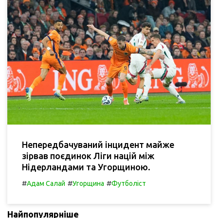
Непередбачуваний інцидент майже
зірвав поєдинок Ліги націй між
Нідерландами та Угорщиною.
#
#
#
Адам Салай
Угорщина
Футболіст
Найпопулярніше