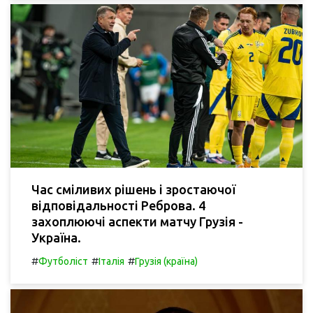
Час сміливих рішень і зростаючої
відповідальності Реброва. 4
захоплюючі аспекти матчу Грузія -
Україна.
#
#
#
Футболіст
Італія
Грузія (країна)