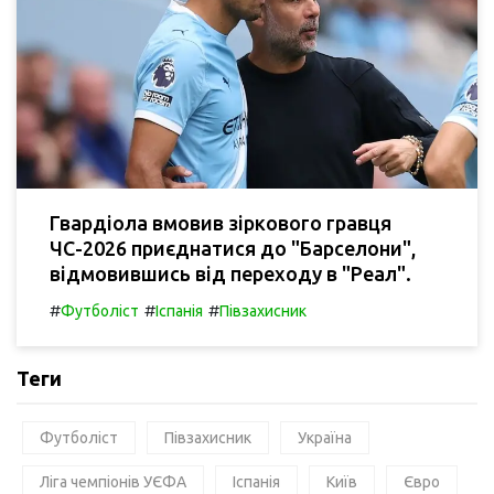
Гвардіола вмовив зіркового гравця
ЧС-2026 приєднатися до "Барселони",
відмовившись від переходу в "Реал".
#
#
#
Футболіст
Іспанія
Півзахисник
Теги
Футболіст
Півзахисник
Україна
Ліга чемпіонів УЄФА
Іспанія
Київ
Євро