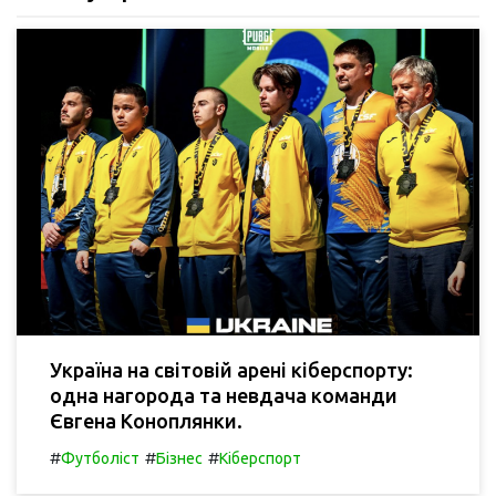
Україна на світовій арені кіберспорту:
одна нагорода та невдача команди
Євгена Коноплянки.
#
#
#
Футболіст
Бізнес
Кіберспорт