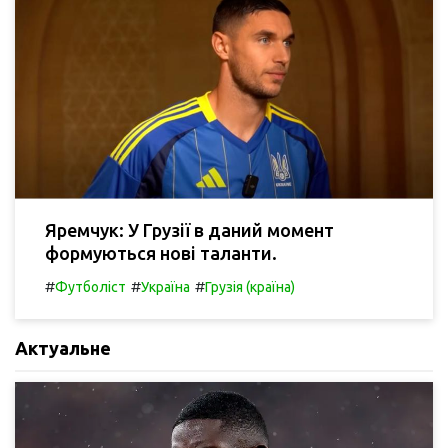
Яремчук: У Грузії в даний момент
формуються нові таланти.
#
#
#
Футболіст
Україна
Грузія (країна)
Актуальне