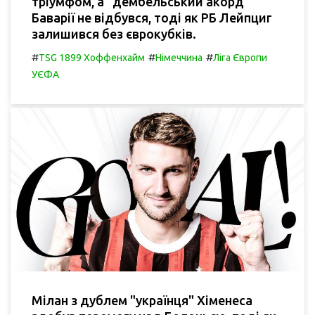
тріумфом, а "дембельський акорд"
Баварії не відбувся, тоді як РБ Лейпциг
залишився без єврокубків.
#
#
#
TSG 1899 Хоффенхайм
Німеччина
Ліга Європи
УЄФА
Мілан з дублем "українця" Хіменеса