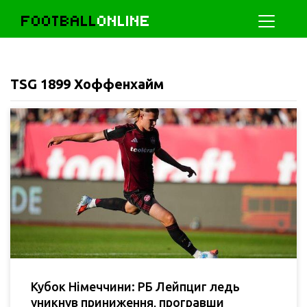
FOOTBALL
ONLINE
TSG 1899 Хоффенхайм
Кубок Німеччини: РБ Лейпциг ледь
уникнув приниження, програвши