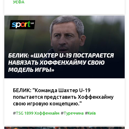
УЄФА
БЕЛИК: "Команда Шахтер U-19
попытается представить Хоффенхайму
свою игровую концепцию."
#
#
#
TSG 1899 Хоффенхайм
Туреччина
Київ