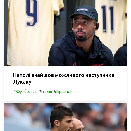
Наполі знайшов можливого наступника
Лукаку.
#
#
#
Футболіст
Італія
Бразилія