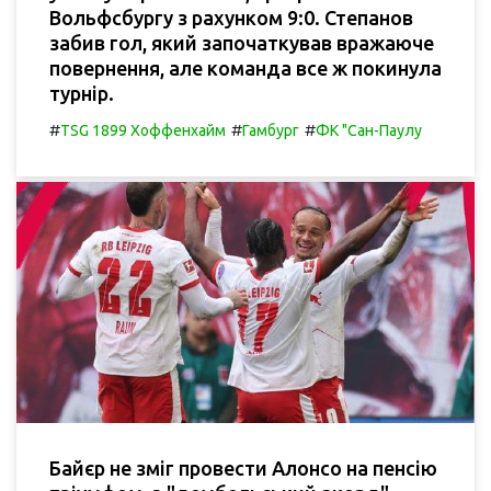
Вольфсбургу з рахунком 9:0. Степанов
забив гол, який започаткував вражаюче
повернення, але команда все ж покинула
турнір.
#
#
#
TSG 1899 Хоффенхайм
Гамбург
ФК "Сан-Паулу
Байєр не зміг провести Алонсо на пенсію