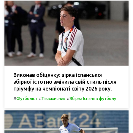
Виконав обіцянку: зірка іспанської
збірної істотно змінила свій стиль після
тріумфу на чемпіонаті світу 2026 року.
#
#
#
Футболіст
Півзахисник
Збірна Іспанії з футболу