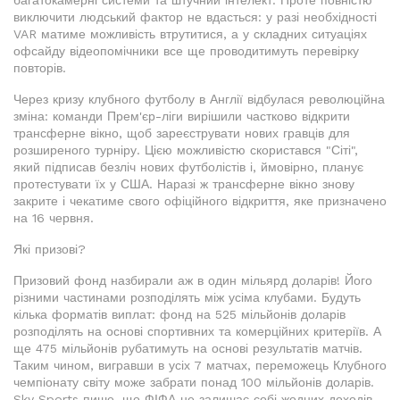
багатокамерні системи та штучний інтелект. Проте повністю
виключити людський фактор не вдасться: у разі необхідності
VAR матиме можливість втрутитися, а у складних ситуаціях
офсайду відеопомічники все ще проводитимуть перевірку
повторів.
Через кризу клубного футболу в Англії відбулася революційна
зміна: команди Прем'єр-ліги вирішили частково відкрити
трансферне вікно, щоб зареєструвати нових гравців для
розширеного турніру. Цією можливістю скористався "Сіті",
який підписав безліч нових футболістів і, ймовірно, планує
протестувати їх у США. Наразі ж трансферне вікно знову
закрите і чекатиме свого офіційного відкриття, яке призначено
на 16 червня.
Які призові?
Призовий фонд назбирали аж в один мільярд доларів! Його
різними частинами розподілять між усіма клубами. Будуть
кілька форматів виплат: фонд на 525 мільйонів доларів
розподілять на основі спортивних та комерційних критеріїв. А
ще 475 мільйонів рубатимуть на основі результатів матчів.
Таким чином, вигравши в усіх 7 матчах, переможець Клубного
чемпіонату світу може забрати понад 100 мільйонів доларів.
Sky Sports пише, що ФІФА не залишає собі жодних доходів