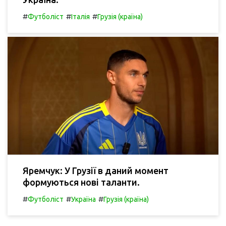
#
#
#
Футболіст
Італія
Грузія (країна)
Яремчук: У Грузії в даний момент
формуються нові таланти.
#
#
#
Футболіст
Україна
Грузія (країна)