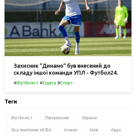
Захисник "Динамо" був внесений до
складу іншої команди УПЛ - Футбол24.
#
#
#
Футболіст
Одеса
Спорт
Теги
Футболіст
Півзахисник
Україна
Ліга чемпіонів УЄФА
Іспанія
Київ
Євро