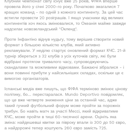
Клубний чемпіонат світу існує вже 25 років, ФІФА вперше
провела його у січні 2000-го року. Початково змагалися 7
кращих команд - по одній з кожного континенту. За цей час
встигли провести 20 розіграшів. І якщо учасники від великих
континентів хоч якось змінювалися, то Океанія майже завжди
надсилає новозеландський "Окленд".
Проте Інфантіно відчув нудьгу, тому вирішив створити новий
формат з більшою кількістю клубів, який активно
рекламували. У неділю стартує оновлений формат КЧС. 21-й
турнір збереться з 32 клубів з усіх куточків світу, які були
відібрані протягом тривалого часу, супроводжуючись
скандалами та можливими відмовами. Бажаючі зібралися - і
вони повинні прибути у найсильніших складах, оскільки це є
вимогою організаторів.
Іспанські медіа вже пишуть, що ФІФА терміново змінює цінову
політику, бо... перестаралася. Mundo Deportivo повідомляє,
що це вже четверте зниження ціни за останній час, адже
такий гучний футбольний форум може пройти за порожніх
трибун. Бо навіть матч за участі Мессі, який відкриватиме
КЧС, може пройти в тиші 60-тисячної арени. Оцініть яка
зміна: найдешевші квитки за півроку впали із 300 до 50 євро,
а найдорожчі тепер коштують 260 євро замість 725.