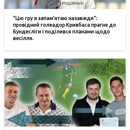
"Цю гру я запам'ятаю назавжди":
провідний голеадор Кривбаса прагне до
Бундесліги і поділився планами щодо
весілля.