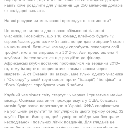
навіть хоче розділити для учасників ще 250 мільйонів доларів
як солідарні виплати.
На які ресурси чи можливості претендують континенти?
Це складне питання для значно збільшеної кількості
учасників. Імовірність, що з 16 команд плей-оф будуть 12
європейських дуже великий навіть попри давно зіграний сезон
на континенті. Латинські команди спробують повернути собі
трофей, якого не вигравали з 2012-го. Азія представлена 4
клубами і їм теж хочеться ще раз дійти до фіналу.
Африканські клуби востаннє пробивалися на вершини 2013-
го, тому їм кортить скористатися таким шансом через
квартети. А от Океанія, як завжди, має тільки одного учасника
і "Окленду" у своїй групі смерті проти "Баварії", "Бенфіки" та
"Бока Хуніорс" спробувати хоча б забити.
Клубний чемпіонат світу стартує 15 червня і триватиме майже
місяць. Оскільки змагання проходитимуть у США, більшість
матчів буде важко переглянути в Україні. ФІФА сподівається
на успішний результат та популярність цього турніру серед 32
клубів. Проте, ймовірно, цей турнір не обійдеться без травм,
несподіванок і повільних літніх поєдинків. Для глядачів це
може бути цікавою подією в міжсезоння, але чи комфортно