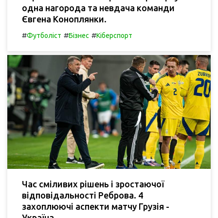
одна нагорода та невдача команди
Євгена Коноплянки.
#
#
#
Футболіст
Бізнес
Кіберспорт
Час сміливих рішень і зростаючої
відповідальності Реброва. 4
захоплюючі аспекти матчу Грузія -
Україна.