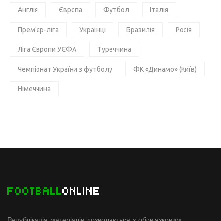
Англія
Європа
Футбол
Італія
Прем'єр-ліга
Українці
Бразилія
Росія
Ліга Європи УЄФА
Туреччина
Чемпіонат України з футболу
ФК «Динамо» (Київ)
Німеччина
FOOTBALL
ONLINE
Републікація матеріалів дозволяється з обов'язковим