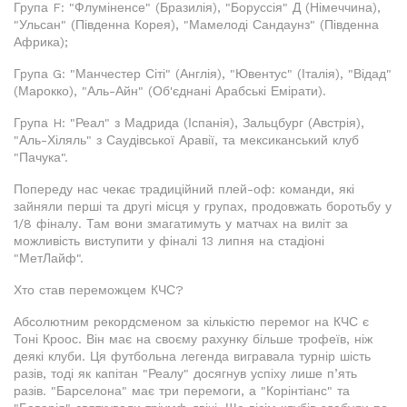
Група F: "Флуміненсе" (Бразилія), "Боруссія" Д (Німеччина),
"Ульсан" (Південна Корея), "Мамелоді Сандаунз" (Південна
Африка);
Група G: "Манчестер Сіті" (Англія), "Ювентус" (Італія), "Відад"
(Марокко), "Аль-Айн" (Об'єднані Арабські Емірати).
Група H: "Реал" з Мадрида (Іспанія), Зальцбург (Австрія),
"Аль-Хіляль" з Саудівської Аравії, та мексиканський клуб
"Пачука".
Попереду нас чекає традиційний плей-оф: команди, які
зайняли перші та другі місця у групах, продовжать боротьбу у
1/8 фіналу. Там вони змагатимуть у матчах на виліт за
можливість виступити у фіналі 13 липня на стадіоні
"МетЛайф".
Хто став переможцем КЧС?
Абсолютним рекордсменом за кількістю перемог на КЧС є
Тоні Кроос. Він має на своєму рахунку більше трофеїв, ніж
деякі клуби. Ця футбольна легенда вигравала турнір шість
разів, тоді як капітан "Реалу" досягнув успіху лише п’ять
разів. "Барселона" має три перемоги, а "Корінтіанс" та