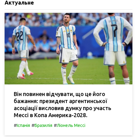
Актуальне
Він повинен відчувати, що це його
бажання: президент аргентинської
асоціації висловив думку про участь
Мессі в Копа Америка-2028.
#
#
#
Іспанія
Бразилія
Ліонель Мессі