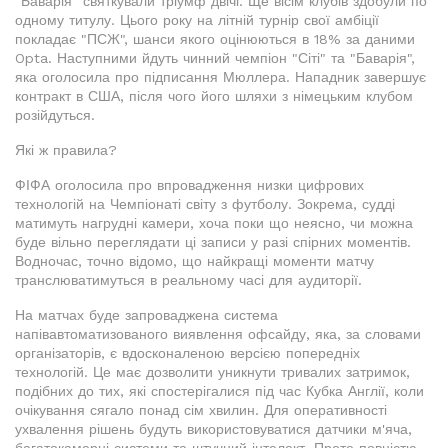
"Баварія" святкували тріумф двічі. Ще вісім клубів здобули по
одному титулу. Цього року на літній турнір свої амбіції
покладає "ПСЖ", шанси якого оцінюються в 18% за даними
Opta. Наступними йдуть чинний чемпіон "Сіті" та "Баварія",
яка оголосила про підписання Мюллера. Нападник завершує
контракт в США, після чого його шляхи з німецьким клубом
розійдуться.
Які ж правила?
ФІФА оголосила про впровадження низки цифрових
технологій на Чемпіонаті світу з футболу. Зокрема, судді
матимуть нагрудні камери, хоча поки що неясно, чи можна
буде вільно переглядати ці записи у разі спірних моментів.
Водночас, точно відомо, що найкращі моменти матчу
транслюватимуться в реальному часі для аудиторії.
На матчах буде запроваджена система
напівавтоматизованого виявлення офсайду, яка, за словами
організаторів, є вдосконаленою версією попередніх
технологій. Це має дозволити уникнути тривалих затримок,
подібних до тих, які спостерігалися під час Кубка Англії, коли
очікування сягало понад сім хвилин. Для оперативності
ухвалення рішень будуть використовуватися датчики м'яча,