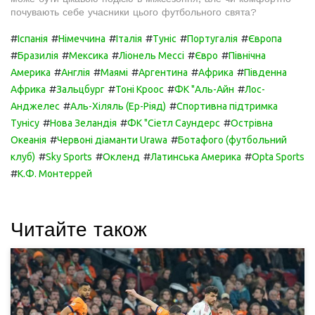
почувають себе учасники цього футбольного свята?
#
#
#
#
#
#
Іспанія
Німеччина
Італія
Туніс
Португалія
Європа
#
#
#
#
#
Бразилія
Мексика
Ліонель Мессі
Євро
Північна
#
#
#
#
#
Америка
Англія
Маямі
Аргентина
Африка
Південна
#
#
#
#
Африка
Зальцбург
Тоні Кроос
ФК "Аль-Айн
Лос-
#
#
Анджелес
Аль-Хіляль (Ер-Ріяд)
Спортивна підтримка
#
#
#
Тунісу
Нова Зеландія
ФК "Сіетл Саундерс
Острівна
#
#
Океанія
Червоні діаманти Urawa
Ботафого (футбольний
#
#
#
#
клуб)
Sky Sports
Окленд
Латинська Америка
Opta Sports
#
К.Ф. Монтеррей
Читайте також