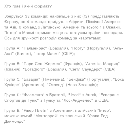
Хто грає і який формат?
Зберуться 32 команди: найбільше з них (12) представляють
Європу, по 4 команди приїдуть з Африки, Північної Америки
та Азії, 6 команд з Латинської Америки та всього 1 з Океанії.
"Інтер" з Маямі отримав місце за статусом країни-господаря.
Ось для зручності розподіл команд за квартетами:
Група A: "Палмейрас" (Бразилія), "Порту" (Португалія), "Аль-
Ахлі" (Єгипет), "Інтер Маямі" (США);
Група В: "Пари Сен-Жермен" (Франція), "Атлетіко Мадрид"
(Іспанія), "Ботафого" (Бразилія), "Сіетл Саундерс" (США).
Група C: "Баварія" (Німеччина), "Бенфіка" (Португалія), "Бока
Хуніорс" (Аргентина), "Окленд" (Нова Зеландія);
Група D: "Фламенго" з Бразилії, "Челсі" з Англії, "Есперанс
Спортив де Туніс" з Тунісу та "Лос-Анджелес" зі США.
Група E: "Рівер Плейт" з Аргентини, італійський "Інтер",
мексиканський "Монтеррей" та японський "Урава Ред
Даймондс".