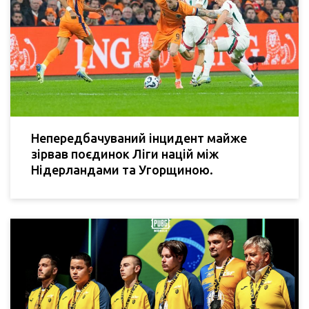
Непередбачуваний інцидент майже
зірвав поєдинок Ліги націй між
Нідерландами та Угорщиною.