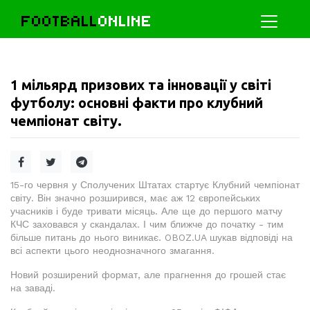
FOOTBALL
ONLINE
1 мільярд призових та інновації у світі
футболу: основні факти про клубний
чемпіонат світу.
15-го червня у Сполучених Штатах стартує Клубний чемпіонат
світу. Він значно розширився, має аж 12 європейських
учасників і буде тривати місяць. Але ще до першого матчу
КЧС заховався у скандалах. І чим ближче до початку - тим
більше питань до нього виникає. OBOZ.UA шукав відповіді на
всі аспекти цього неоднозначного змагання.
Новий розширений формат, але прагнення до грошей стає
на заваді.