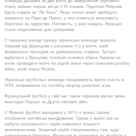
Команда Дешама за два матчі до завершення групового
етапу займає перше місце з 10 очками. Підопічні Реброва
йдуть слідом за "Ле Бльо". Якщо синьо-жовті здобудуть
перемогу на Парк де Пренс, у них з'явиться можливість
боротися за лідерство. Натомість, у разі невдачі, Франція
стане недосяжною для суперників.
У першому раунді турніру українська команда зазнала
поразки від французів з рахунком 0:2 у матчі, який
формально проходив на домашньому стадіоні. Зустріч
відбулася у Вроцлаві, оскільки основна збірна України не
може проводити матчі на рідній землі через повномасштабну
війну, розвʼязану Росією.
Українські футбольні команди продовжують брати участь в
УПЛ, незважаючи на постійну загрозу ракетних атак.
Французький футбол у свій час також пережив вагомі зміни
внаслідок Першої та Другої світових війн.
У Франції футбол зародився у 1870-х роках. Цьому
посприяли англійські мандрівники. Однак у країні гра не
набула популярності, окрім невеликої кількості
землевласників. Зазвичай клуби створювались там, куди
навідувалися британці. Французи ж ставилися до футболу з