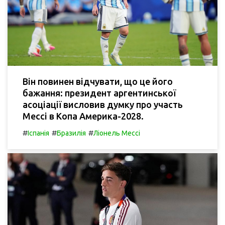
Він повинен відчувати, що це його
бажання: президент аргентинської
асоціації висловив думку про участь
Мессі в Копа Америка-2028.
#
#
#
Іспанія
Бразилія
Ліонель Мессі