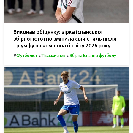
Виконав обіцянку: зірка іспанської
збірної істотно змінила свій стиль після
тріумфу на чемпіонаті світу 2026 року.
#
#
#
Футболіст
Півзахисник
Збірна Іспанії з футболу