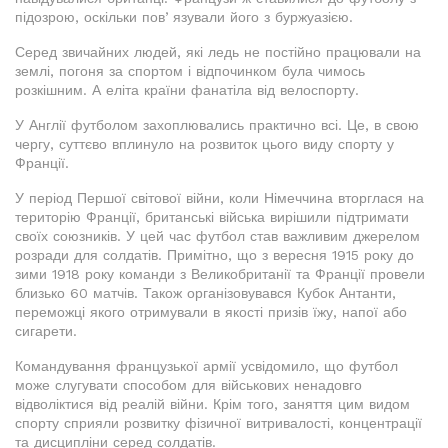
підозрою, оскільки повʼязували його з буржуазією.
Серед звичайних людей, які ледь не постійно працювали на
землі, погоня за спортом і відпочинком була чимось
розкішним. А еліта країни фанатіла від велоспорту.
У Англії футболом захоплювались практично всі. Це, в свою
чергу, суттєво вплинуло на розвиток цього виду спорту у
Франції.
У період Першої світової війни, коли Німеччина вторглася на
територію Франції, британські війська вирішили підтримати
своїх союзників. У цей час футбол став важливим джерелом
розради для солдатів. Примітно, що з вересня 1915 року до
зими 1918 року команди з Великобританії та Франції провели
близько 60 матчів. Також організовувався Кубок Антанти,
переможці якого отримували в якості призів їжу, напої або
сигарети.
Командування французької армії усвідомило, що футбол
може слугувати способом для військових ненадовго
відволіктися від реалій війни. Крім того, заняття цим видом
спорту сприяли розвитку фізичної витривалості, концентрації
та дисципліни серед солдатів.