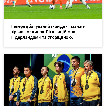
Непередбачуваний інцидент майже
зірвав поєдинок Ліги націй між
Нідерландами та Угорщиною.