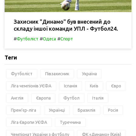
Захисник "Динамо" був внесений до
складу іншої команди УПЛ - Футбол24.
#
#
#
Футболіст
Одеса
Спорт
Теги
Футболіст
Півзахисник
Україна
Ліга чемпіонів УЄФА
Іспанія
Київ
Євро
Англія
Європа
Футбол
Італія
Прем'єр-ліга
Українці
Бразилія
Росія
Ліга Європи УЄФА
Туреччина
Чемпіонат України з футболу
ФК «Динамо» (Київ)