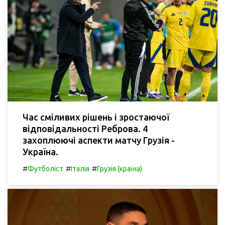
Час сміливих рішень і зростаючої
відповідальності Реброва. 4
захоплюючі аспекти матчу Грузія -
Україна.
#
#
#
Футболіст
Італія
Грузія (країна)