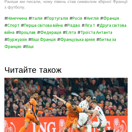
Раніше ми писали, чому півень став символом збірної Франції
з футболу.
#
#
#
#
#
#
Німеччина
Італія
Португалія
Росія
Англія
Франція
#
#
#
#
#
Спорт
Перша світова війна
Різдво
Ліга 1
Друга світова
#
#
#
#
війна
Вроцлав
Федерація
Еліта
Троїста Антанта
#
#
#
#
Буржуазія
Віші Франція
Французька армія
Битва за
#
Францію
Віші
Читайте також