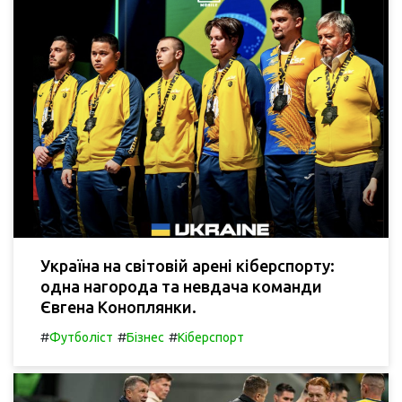
Україна на світовій арені кіберспорту:
одна нагорода та невдача команди
Євгена Коноплянки.
#
#
#
Футболіст
Бізнес
Кіберспорт