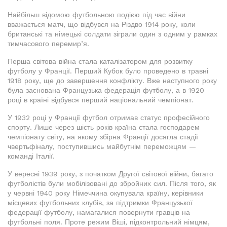
Найбільш відомою футбольною подією під час війни
вважається матч, що відбувся на Різдво 1914 року, коли
британські та німецькі солдати зіграли один з одним у рамках
тимчасового перемир’я.
Перша світова війна стала каталізатором для розвитку
футболу у Франції. Перший Кубок було проведено в травні
1918 року, ще до завершення конфлікту. Вже наступного року
була заснована Французька федерація футболу, а в 1920
році в країні відбувся перший національний чемпіонат.
У 1932 році у Франції футбол отримав статус професійного
спорту. Лише через шість років країна стала господарем
чемпіонату світу, на якому збірна Франції досягла стадії
чвертьфіналу, поступившись майбутнім переможцям —
команді Італії.
У вересні 1939 року, з початком Другої світової війни, багато
футболістів були мобілізовані до збройних сил. Після того, як
у червні 1940 року Німеччина окупувала країну, керівники
місцевих футбольних клубів, за підтримки Французької
федерації футболу, намагалися повернути гравців на
футбольні поля. Проте режим Віші, підконтрольний німцям,