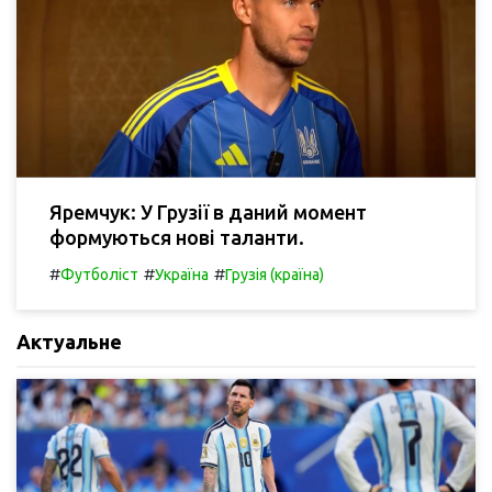
Яремчук: У Грузії в даний момент
формуються нові таланти.
#
#
#
Футболіст
Україна
Грузія (країна)
Актуальне