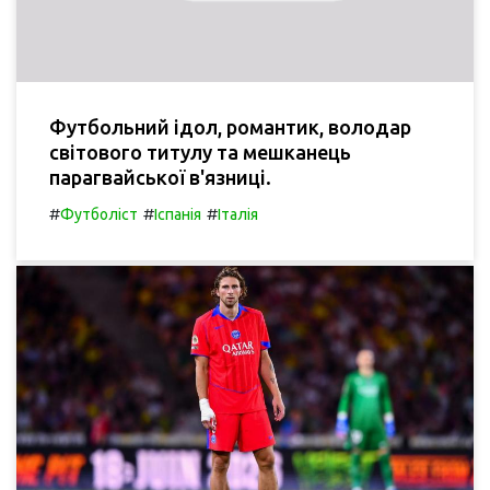
Футбольний ідол, романтик, володар
світового титулу та мешканець
парагвайської в'язниці.
#
#
#
Футболіст
Іспанія
Італія