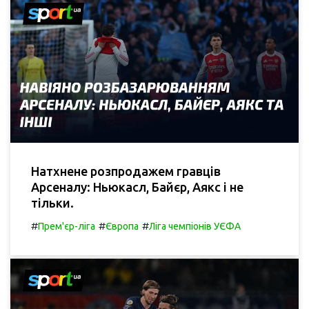
Натхнене розпродажем гравців
Арсеналу: Ньюкасл, Байєр, Аякс і не
тільки.
#
#
#
Прем'єр-ліга
Європа
Ліга чемпіонів УЄФА