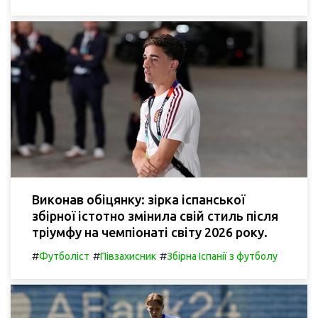
Виконав обіцянку: зірка іспанської
збірної істотно змінила свій стиль після
тріумфу на чемпіонаті світу 2026 року.
#
#
#
Футболіст
Півзахисник
Збірна Іспанії з футболу