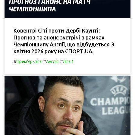
Ковентрі Сіті проти Дербі Каунті:
Прогноз та анонс зустрічі в рамках
Чемпіоншипу Англії, що відбудеться 3
квітня 2026 року на СПОРТ.UA.
#
#
#
Прем'єр-ліга
Англія
Ліга 1