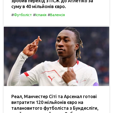
зробив перехід з ПСЖ до Атлетіко за
суму в 40 мільйонів євро.
#
#
#
Футболіст
Іспанія
Валенсія
Реал, Манчестер Сіті та Арсенал готові
витратити 120 мільйонів євро на
талановитого футболіста з Бундесліги,