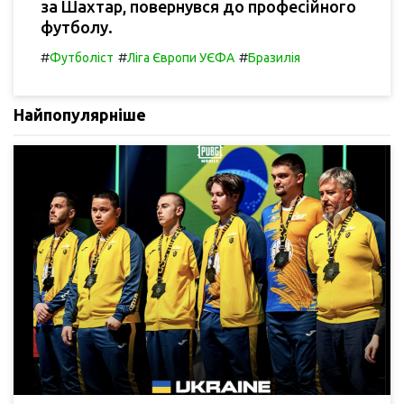
за Шахтар, повернувся до професійного
футболу.
#
#
#
Футболіст
Ліга Європи УЄФА
Бразилія
Найпопулярніше