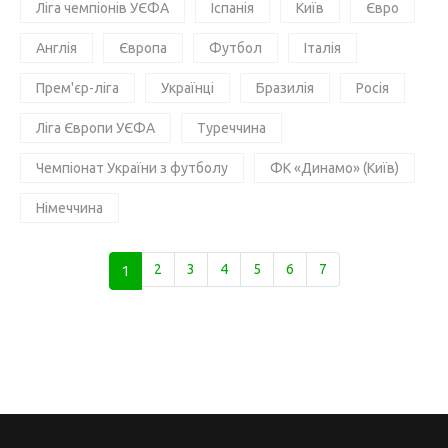
Ліга чемпіонів УЄФА
Іспанія
Київ
Євро
Англія
Європа
Футбол
Італія
Прем'єр-ліга
Українці
Бразилія
Росія
Ліга Європи УЄФА
Туреччина
Чемпіонат України з футболу
ФК «Динамо» (Київ)
Німеччина
1
2
3
4
5
6
7