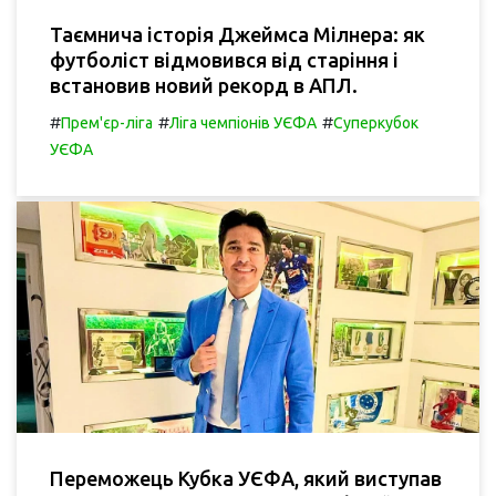
Таємнича історія Джеймса Мілнера: як
футболіст відмовився від старіння і
встановив новий рекорд в АПЛ.
#
#
#
Прем'єр-ліга
Ліга чемпіонів УЄФА
Суперкубок
УЄФА
Переможець Кубка УЄФА, який виступав