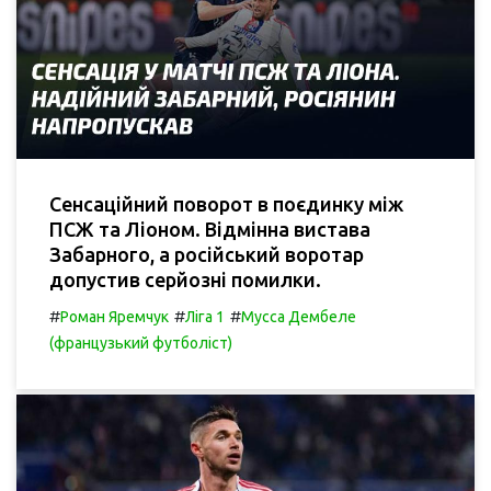
Сенсаційний поворот в поєдинку між
ПСЖ та Ліоном. Відмінна вистава
Забарного, а російський воротар
допустив серйозні помилки.
#
#
#
Роман Яремчук
Ліга 1
Мусса Дембеле
(французький футболіст)