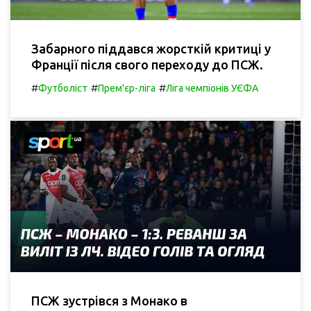
Забарного піддався жорсткій критиці у
Франції після свого переходу до ПСЖ.
#
#
#
Футболіст
Прем'єр-ліга
Ліга чемпіонів УЄФА
ПСЖ зустрівся з Монако в