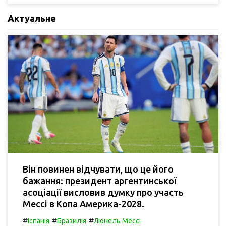
Актуальне
Він повинен відчувати, що це його
бажання: президент аргентинської
асоціації висловив думку про участь
Мессі в Копа Америка-2028.
#
#
#
Іспанія
Бразилія
Ліонель Мессі