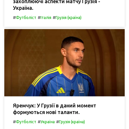
захоплюючі аспекти матчу Грузія -
Україна.
#
#
#
Футболіст
Італія
Грузія (країна)
Яремчук: У Грузії в даний момент
формуються нові таланти.
#
#
#
Футболіст
Україна
Грузія (країна)