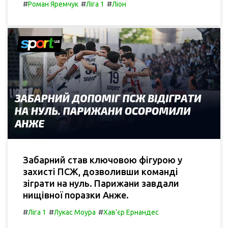
#
#
#
Роман Яремчук
Ліга 1
Ліон
Забарний став ключовою фігурою у
захисті ПСЖ, дозволивши команді
зіграти на нуль. Парижани завдали
нищівної поразки Анже.
#
#
#
Ліга 1
Лукас Моура
Хав'єр Ернандес