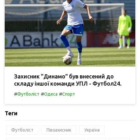
Захисник "Динамо" був внесений до
складу іншої команди УПЛ - Футбол24.
#
#
#
Футболіст
Одеса
Спорт
Теги
Футболіст
Півзахисник
Україна