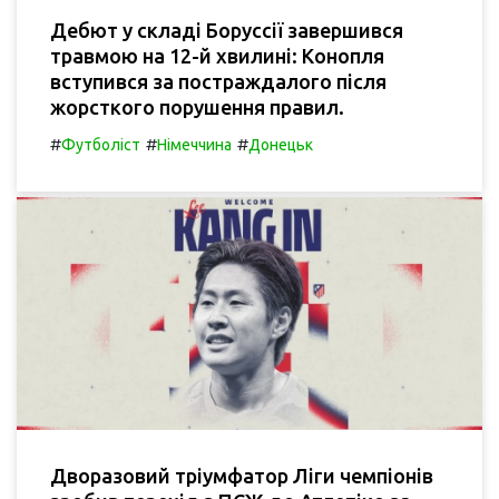
Дебют у складі Боруссії завершився
травмою на 12-й хвилині: Конопля
вступився за постраждалого після
жорсткого порушення правил.
#
#
#
Футболіст
Німеччина
Донецьк
Дворазовий тріумфатор Ліги чемпіонів