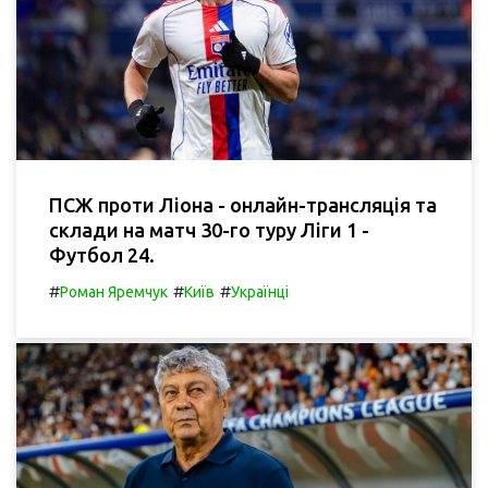
ПСЖ проти Ліона - онлайн-трансляція та
склади на матч 30-го туру Ліги 1 -
Футбол 24.
#
#
#
Роман Яремчук
Київ
Українці