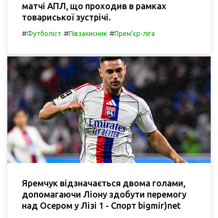
матчі АПЛ, що проходив в рамках
товариської зустрічі.
#
#
#
Футболіст
Півзахисник
Прем'єр-ліга
Яремчук відзначається двома голами,
допомагаючи Ліону здобути перемогу
над Осером у Лізі 1 - Спорт bigmir)net