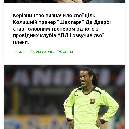
Керівництво визначило свої цілі.
Колишній тренер "Шахтаря" Де Дзербі
став головним тренером одного з
провідних клубів АПЛ і озвучив свої
плани.
#
#
#
Італія
Прем'єр-ліга
Європа