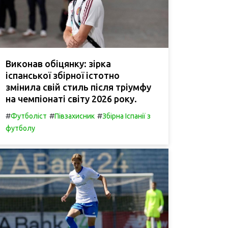
Виконав обіцянку: зірка
іспанської збірної істотно
змінила свій стиль після тріумфу
на чемпіонаті світу 2026 року.
#
#
#
Футболіст
Півзахисник
Збірна Іспанії з
футболу