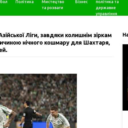
бол
Політика
Мистецтво
Бізнес
політика та
та розваги
державне
управління
зійської Ліги, завдяки колишнім зіркам
Н
причиною нічного кошмару для Шахтаря,
ей.