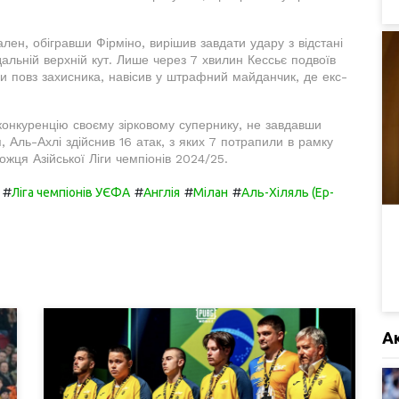
ален, обігравши Фірміно, вирішив завдати удару з відстані
дальній верхній кут. Лише через 7 хвилин Кессьє подвоїв
и повз захисника, навісив у штрафний майданчик, де екс-
конкуренцію своєму зірковому супернику, не завдавши
, Аль-Ахлі здійснив 16 атак, з яких 7 потрапили в рамку
ожця Азійської Ліги чемпіонів 2024/25.
#
#
#
#
Ліга чемпіонів УЄФА
Англія
Мілан
Аль-Хіляль (Ер-
А