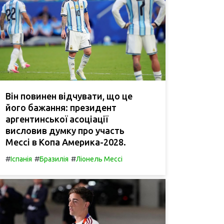
Він повинен відчувати, що це
його бажання: президент
аргентинської асоціації
висловив думку про участь
Мессі в Копа Америка-2028.
#
#
#
Іспанія
Бразилія
Ліонель Мессі