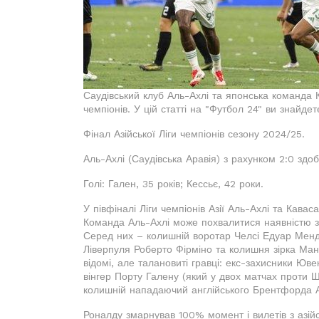
Саудівський клуб Аль-Ахлі та японська команда К
чемпіонів. У цій статті на "Футбол 24" ви знайдет
Фінал Азійської Ліги чемпіонів сезону 2024/25.
Аль-Ахлі (Саудівська Аравія) з рахунком 2:0 здо
Голі: Гален, 35 років; Кессьє, 42 роки.
У півфіналі Ліги чемпіонів Азії Аль-Ахлі та Кава
Команда Аль-Ахлі може похвалитися наявністю зір
Серед них – колишній воротар Челсі Едуар Менд
Ліверпуля Роберто Фірміно та колишня зірка Манч
відомі, але талановиті гравці: екс-захисники Юв
вінгер Порту Галену (який у двох матчах проти Ш
колишній нападаючий англійського Брентфорда А
Роналду змарнував 100% момент і вилетів з азійс