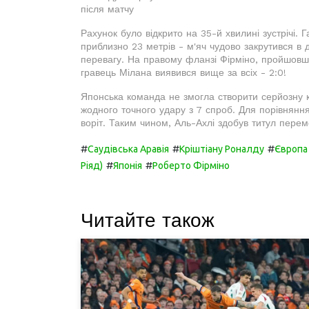
після матчу
Рахунок було відкрито на 35-й хвилині зустрічі. Г
приблизно 23 метрів - м'яч чудово закрутився в 
перевагу. На правому фланзі Фірміно, пройшовш
гравець Мілана виявився вище за всіх - 2:0!
Японська команда не змогла створити серйозну 
жодного точного удару з 7 спроб. Для порівняння
воріт. Таким чином, Аль-Ахлі здобув титул перем
#
#
#
Саудівська Аравія
Кріштіану Роналду
Європа
#
#
Ріяд)
Японія
Роберто Фірміно
Читайте також