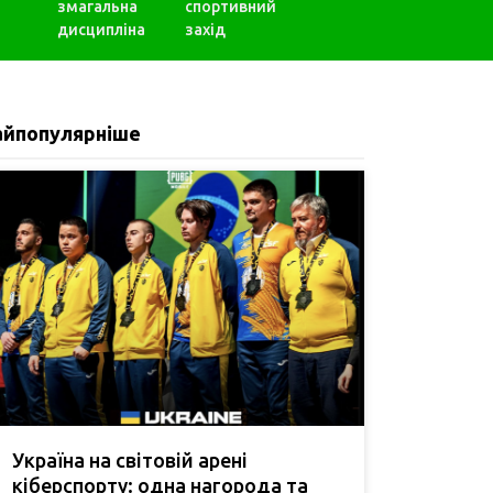
змагальна
спортивний
дисципліна
захід
айпопулярніше
Україна на світовій арені
кіберспорту: одна нагорода та