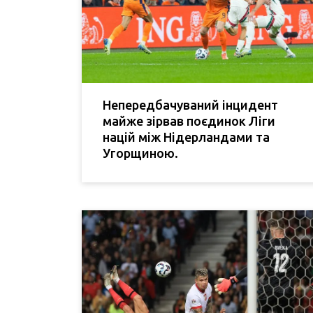
Непередбачуваний інцидент
майже зірвав поєдинок Ліги
націй між Нідерландами та
Угорщиною.