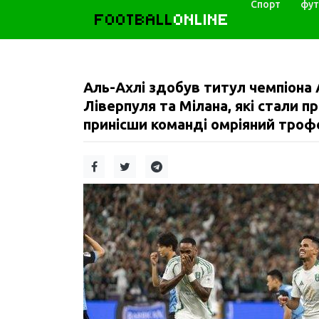
Спорт
фут
FOOTBALL
ONLINE
Аль-Ахлі здобув титул чемпіона А
Ліверпуля та Мілана, які стали 
принісши команді омріяний троф