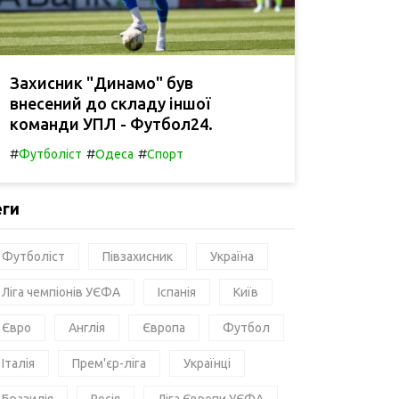
Захисник "Динамо" був
внесений до складу іншої
команди УПЛ - Футбол24.
#
#
#
Футболіст
Одеса
Спорт
еги
Футболіст
Півзахисник
Україна
Ліга чемпіонів УЄФА
Іспанія
Київ
Євро
Англія
Європа
Футбол
Італія
Прем'єр-ліга
Українці