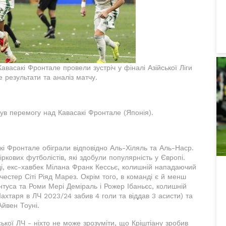
авасакі Фронтале провели зустріч у фіналі Азійської Ліги
е результати та аналіз матчу.
був перемогу над Кавасакі Фронтале (Японія).
сакі Фронтале обіграли відповідно Аль-Хіляль та Аль-Наср.
кових футболістів, які здобули популярність у Європі.
і, екс-хавбек Мілана Франк Кессьє, колишній нападаючий
естер Сіті Ріяд Марез. Окрім того, в команді є й менш
ентуса та Роми Мері Деміраль і Рожер Ібаньєс, колишній
ахтаря в ЛЧ 2023/24 забив 4 голи та віддав 3 асисти) та
йвен Тоуні.
ької ЛЧ - ніхто не може зрозуміти, що Кріштіану зробив