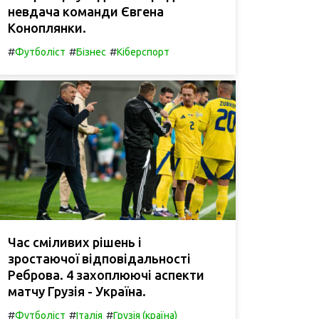
невдача команди Євгена
Коноплянки.
#
#
#
Футболіст
Бізнес
Кіберспорт
Час сміливих рішень і
зростаючої відповідальності
Реброва. 4 захоплюючі аспекти
матчу Грузія - Україна.
#
#
#
Футболіст
Італія
Грузія (країна)