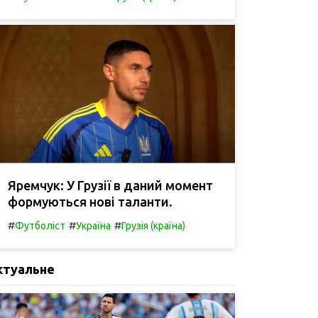
Яремчук: У Грузії в даний момент
формуються нові таланти.
#
#
#
Футболіст
Україна
Грузія (країна)
ктуальне