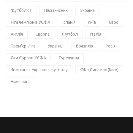
Футболіст
Півзахисник
Україна
Ліга чемпіонів УЄФА
Іспанія
Київ
Євро
Англія
Європа
Футбол
Італія
Прем'єр-ліга
Українці
Бразилія
Росія
Ліга Європи УЄФА
Туреччина
Чемпіонат України з футболу
ФК «Динамо» (Київ)
Німеччина