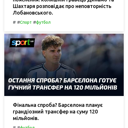
Шахтаря розповідає про неповторність
Лобановського.
#
#
#
Спорт
футбол
Фінальна спроба? Барселона планує
грандіозний трансфер на суму 120
мільйонів.
#
#
футбол