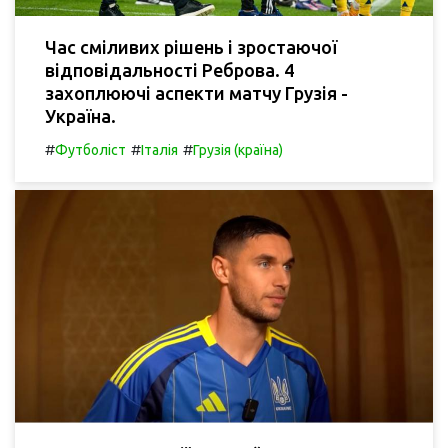
Час сміливих рішень і зростаючої
відповідальності Реброва. 4
захоплюючі аспекти матчу Грузія -
Україна.
#
#
#
Футболіст
Італія
Грузія (країна)