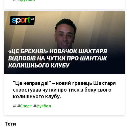
"Це неправда!" – новий гравець Шахтаря
спростував чутки про тиск з боку свого
колишнього клубу.
#
#
#
Спорт
футбол
Теги