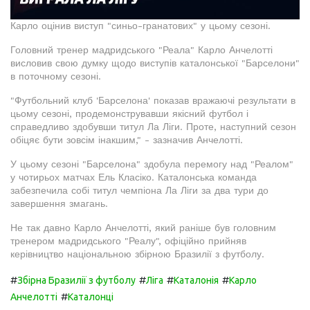
Карло оцінив виступ "синьо-гранатових" у цьому сезоні.
Головний тренер мадридського "Реала" Карло Анчелотті
висловив свою думку щодо виступів каталонської "Барселони"
в поточному сезоні.
"Футбольний клуб 'Барселона' показав вражаючі результати в
цьому сезоні, продемонструвавши якісний футбол і
справедливо здобувши титул Ла Ліги. Проте, наступний сезон
обіцяє бути зовсім інакшим," - зазначив Анчелотті.
У цьому сезоні "Барселона" здобула перемогу над "Реалом"
у чотирьох матчах Ель Класіко. Каталонська команда
забезпечила собі титул чемпіона Ла Ліги за два тури до
завершення змагань.
Не так давно Карло Анчелотті, який раніше був головним
тренером мадридського "Реалу", офіційно прийняв
керівництво національною збірною Бразилії з футболу.
#
#
#
#
Збірна Бразилії з футболу
Ліга
Каталонія
Карло
#
Анчелотті
Каталонці