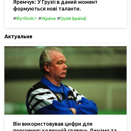
Яремчук: У Грузії в даний момент
формуються нові таланти.
#
#
#
Футболіст
Україна
Грузія (країна)
Актуальне
Він використовував цифри для
пояснення: колишній гравець Динамо та