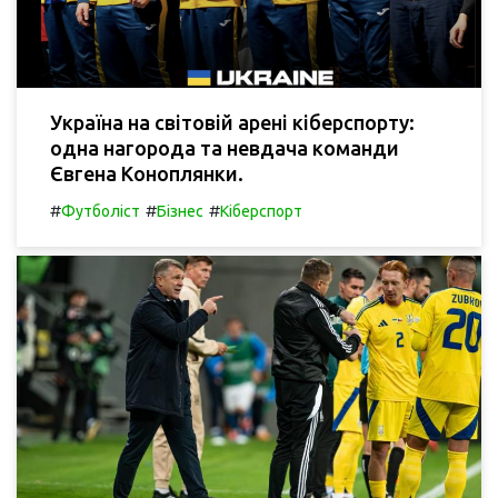
Україна на світовій арені кіберспорту:
одна нагорода та невдача команди
Євгена Коноплянки.
#
#
#
Футболіст
Бізнес
Кіберспорт