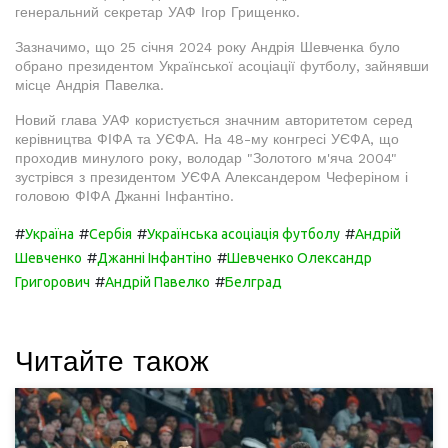
генеральний секретар УАФ Ігор Грищенко.
Зазначимо, що 25 січня 2024 року Андрія Шевченка було
обрано президентом Української асоціації футболу, зайнявши
місце Андрія Павелка.
Новий глава УАФ користується значним авторитетом серед
керівництва ФІФА та УЄФА. На 48-му конгресі УЄФА, що
проходив минулого року, володар "Золотого м'яча 2004"
зустрівся з президентом УЄФА Александером Чеферіном і
головою ФІФА Джанні Інфантіно.
#
#
#
#
Україна
Сербія
Українська асоціація футболу
Андрій
#
#
Шевченко
Джанні Інфантіно
Шевченко Олександр
#
#
Григорович
Андрій Павелко
Белград
Читайте також