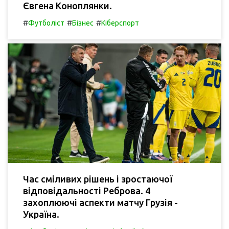
Євгена Коноплянки.
#
#
#
Футболіст
Бізнес
Кіберспорт
Час сміливих рішень і зростаючої
відповідальності Реброва. 4
захоплюючі аспекти матчу Грузія -
Україна.