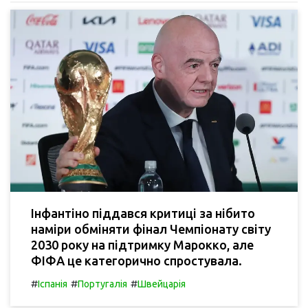
Інфантіно піддався критиці за нібито
наміри обміняти фінал Чемпіонату світу
2030 року на підтримку Марокко, але
ФІФА це категорично спростувала.
#
#
#
Іспанія
Португалія
Швейцарія