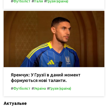
#
#
#
Футболіст
Італія
Грузія (країна)
Яремчук: У Грузії в даний момент
формуються нові таланти.
#
#
#
Футболіст
Україна
Грузія (країна)
Актуальне