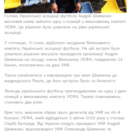
Голова Української асоціації футболу Андрій Шевченко
висловив намір зайняти одну з позицій у виконавчому комітеті
УЄФА. Це рішення було ухвалене на рівні української
асоціації.
У п'ятницю, 31 січня, відбулося засідання Виконавчого
комітету Української асоціації футболу. На цій зустрічі було
ухвалено рішення висунути президента організації Андрія
Шевченка на посаду члена Виконкому УЄФА, повідомляє 24
Канал, посилаючись на дані УАФ.
Також ознайомтеся з інформацією про візит Шевченка до
мадридського Реалу, де його зустріли Лунін та Анчелотті.
Легенда українського футболу претендуватиме на одну з двох
позицій у виконавчому комітету УЄФА. Термін повноважень
становить два роки.
Крім того, виконком обрав трьох делегатів від УАФ на 49-й
Конгрес УЄФА, який відбудеться 3 квітня 2025 року у столиці
Сербії Белграді. Від України поїдуть президент УАФ Андрій
Шевченко, віцепрезидент УАФ Олександр Шевченко та