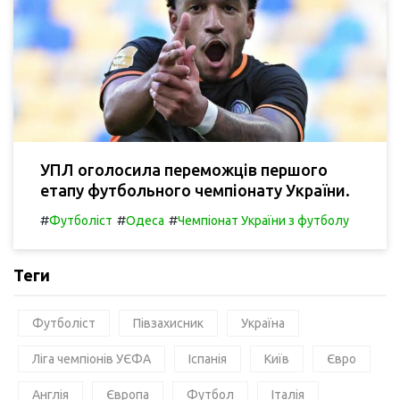
УПЛ оголосила переможців першого
етапу футбольного чемпіонату України.
#
#
#
Футболіст
Одеса
Чемпіонат України з футболу
Теги
Футболіст
Півзахисник
Україна
Ліга чемпіонів УЄФА
Іспанія
Київ
Євро
Англія
Європа
Футбол
Італія