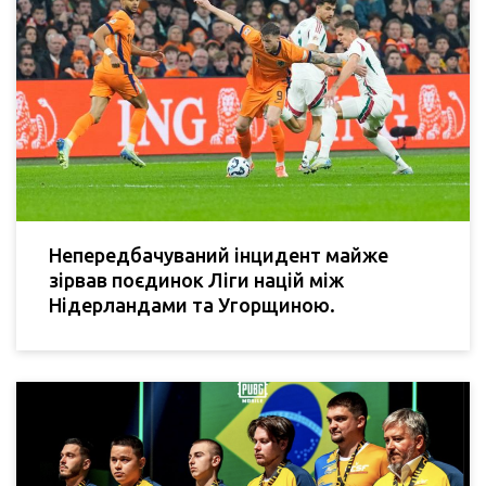
Непередбачуваний інцидент майже
зірвав поєдинок Ліги націй між
Нідерландами та Угорщиною.