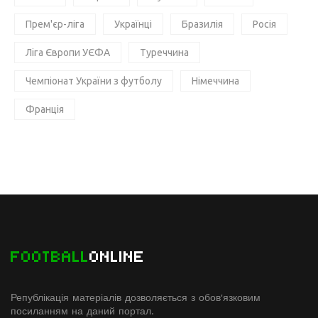
Прем'єр-ліга
Українці
Бразилія
Росія
Ліга Європи УЄФА
Туреччина
Чемпіонат України з футболу
Німеччина
Франція
FOOTBALL
ONLINE
Републікація матеріалів дозволяється з обов'язковим
посиланням на даний портал.