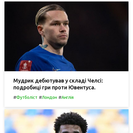
Мудрик дебютував у складі Челсі:
подробиці гри проти Ювентуса.
#
#
#
Футболіст
Лондон
Англія