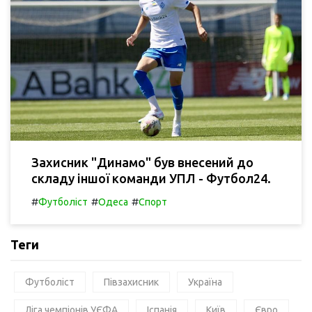
Захисник "Динамо" був внесений до
складу іншої команди УПЛ - Футбол24.
#
#
#
Футболіст
Одеса
Спорт
Теги
Футболіст
Півзахисник
Україна
Ліга чемпіонів УЄФА
Іспанія
Київ
Євро