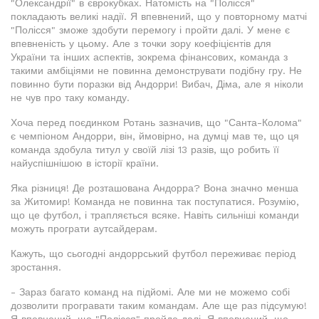
"Олександрії" в єврокубках. Натомість на "Полісся"
покладають великі надії. Я впевнений, що у повторному матчі
"Полісся" зможе здобути перемогу і пройти далі. У мене є
впевненість у цьому. Але з точки зору коефіцієнтів для
України та інших аспектів, зокрема фінансових, команда з
такими амбіціями не повинна демонструвати подібну гру. Не
повинно бути поразки від Андорри! Вибач, Діма, але я ніколи
не чув про таку команду.
Хоча перед поєдинком Ротань зазначив, що "Санта-Колома"
є чемпіоном Андорри, він, ймовірно, на думці мав те, що ця
команда здобула титул у своїй лізі 13 разів, що робить її
найуспішнішою в історії країни.
Яка різниця! Де розташована Андорра? Вона значно менша
за Житомир! Команда не повинна так поступатися. Розумію,
що це футбол, і трапляється всяке. Навіть сильніші команди
можуть програти аутсайдерам.
Кажуть, що сьогодні андоррський футбол переживає період
зростання.
- Зараз багато команд на підйомі. Але ми не можемо собі
дозволити програвати таким командам. Але ще раз підсумую!