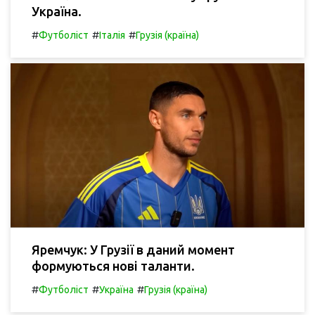
Україна.
#
#
#
Футболіст
Італія
Грузія (країна)
Яремчук: У Грузії в даний момент
формуються нові таланти.
#
#
#
Футболіст
Україна
Грузія (країна)