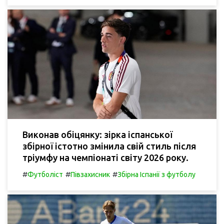
Виконав обіцянку: зірка іспанської
збірної істотно змінила свій стиль після
тріумфу на чемпіонаті світу 2026 року.
#
#
#
Футболіст
Півзахисник
Збірна Іспанії з футболу