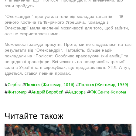
Я впевнений, що "Полісся" пройде далі. Я впевнений, що
вони пройдуть.
"Олександрія" пропустила голи від молодих талантів — 18-
річного Костича та 19-річного Угрешича. Команда з
Олександрії мала численні можливості для того, щоб забити,
але не скористалася ними.
Можливості завжди присутні. Проте, ми не сподівалися на такі
результати від "Олександрії". Натомість, більше надій
покладали на "Полісся". Особливо враховуючи їхні амбіції та
нещодавні трансфери! Всі чекають на появу якоїсь третьої
сили в Україні та в єврокубках, що представляють УПЛ. А тут,
здається, стався певний промах.
#
#
#
Сербія
Полісся (Житомир, 2016)
Полісся (Житомир, 1959)
#
#
#
#
Житомир
Андрій Воробей
Андорра
ФК Санта-Колома
Читайте також