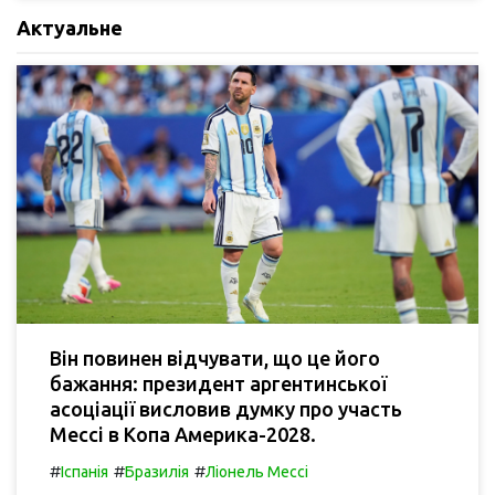
Актуальне
Він повинен відчувати, що це його
бажання: президент аргентинської
асоціації висловив думку про участь
Мессі в Копа Америка-2028.
#
#
#
Іспанія
Бразилія
Ліонель Мессі