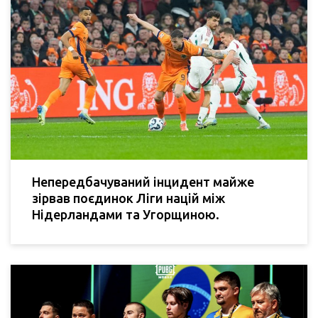
Непередбачуваний інцидент майже
зірвав поєдинок Ліги націй між
Нідерландами та Угорщиною.