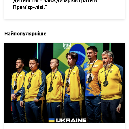
дитинстві – завжди мріяв грати в
Прем'єр-лізі."
Найпопулярніше