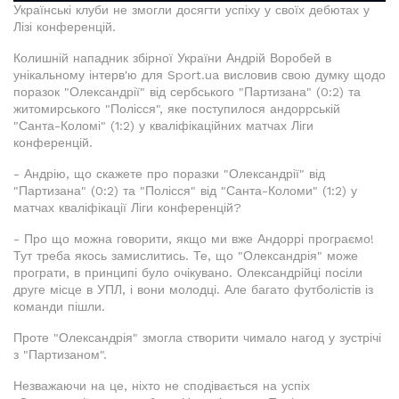
Українські клуби не змогли досягти успіху у своїх дебютах у
Лізі конференцій.
Колишній нападник збірної України Андрій Воробей в
унікальному інтерв'ю для Sport.ua висловив свою думку щодо
поразок "Олександрії" від сербського "Партизана" (0:2) та
житомирського "Полісся", яке поступилося андоррській
"Санта-Коломі" (1:2) у кваліфікаційних матчах Ліги
конференцій.
- Андрію, що скажете про поразки "Олександрії" від
"Партизана" (0:2) та "Полісся" від "Санта-Коломи" (1:2) у
матчах кваліфікації Ліги конференцій?
- Про що можна говорити, якщо ми вже Андоррі програємо!
Тут треба якось замислитись. Те, що "Олександрія" може
програти, в принципі було очікувано. Олександрійці посіли
друге місце в УПЛ, і вони молодці. Але багато футболістів із
команди пішли.
Проте "Олександрія" змогла створити чимало нагод у зустрічі
з "Партизаном".
Незважаючи на це, ніхто не сподівається на успіх