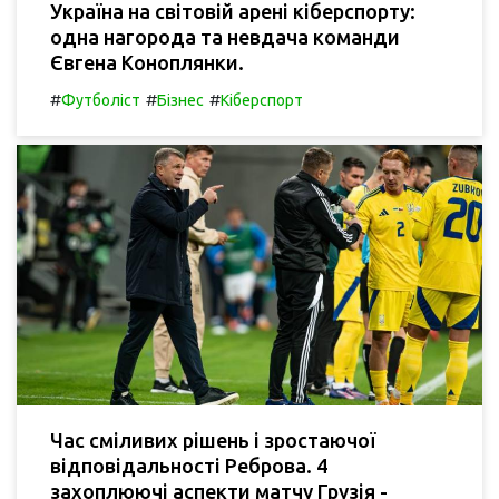
Україна на світовій арені кіберспорту:
одна нагорода та невдача команди
Євгена Коноплянки.
#
#
#
Футболіст
Бізнес
Кіберспорт
Час сміливих рішень і зростаючої
відповідальності Реброва. 4
захоплюючі аспекти матчу Грузія -