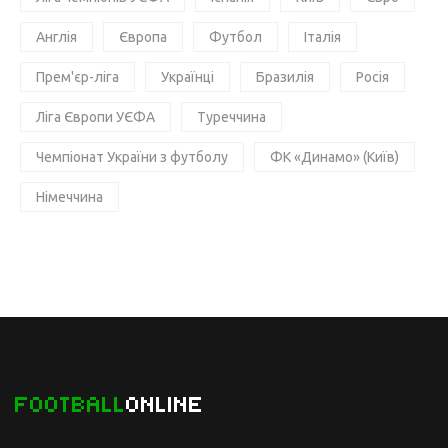
Англія
Європа
Футбол
Італія
Прем'єр-ліга
Українці
Бразилія
Росія
Ліга Європи УЄФА
Туреччина
Чемпіонат України з футболу
ФК «Динамо» (Київ)
Німеччина
FOOTBALL
ONLINE