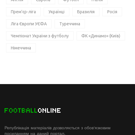
Прем'єр-ліга
Українці
Бразилія
Росія
Ліга Європи УЄФА
Туреччина
Чемпіонат України з футболу
ФК «Динамо» (Київ)
Німеччина
FOOTBALL
ONLINE
Републікація матеріалів дозволяється з обов'язковим
посиланням на даний портал.