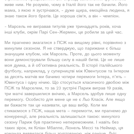
живе ним. Не розумію, чому в Італії його так не бачили. Його
мама, з якою я зустрічався, - дуже щира, емоційна людина, я
знаю також його братів. Це хороша сім'я, а він - чемпіон.
- Марсель не вигравав титулів уже тринадцять років, хоча
інші клуби, окрім Парі Сен-Жермен, це робили за цей час.
Ми прагнемо змагатися з ПСЖ на вищому рівні, порівняно з
минулим сезоном. Я не стверджую, що парижани є більш
значущим клубом, ніж Марсель. Проте, до цього моменту
вони демонстрували більшу силу в нашій битві. Це не лише
моя думка, а й об’єктивна реальність. В історії італійського
футболу, наприклад, у суперництві між Ювентусом та Інтером
за десять матчів ми бачимо чотири перемоги Інтера, п’ять –
Ювентуса і одну нічию. Що стосується класичного двобою між
ПСЖ та Марселем, то за 23 зустрічі Париж виграв 19 разів,
три матчі завершилися внічию, а Марсель здобув лише одну
перемогу. Особисто для мене це не є Льо Класік. Але якщо
ви бажаєте так це називати, це ваш вибір. Коли ми
стикаємося з ПСЖ, наша мета – перемогти, ми прагнемо до
конкуренції, але реальність залишається такою: минулого
сезону Париж був практично непереможним. І навіть без
таких зірок, як Кіліан Мбаппе, Ліонель Мессі та Неймар, ця
команда виявилася більш згуртованою, ніж раніше. Луїс