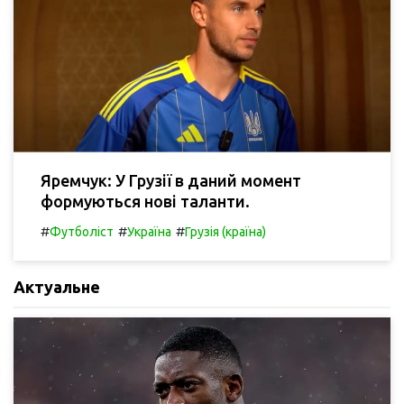
Яремчук: У Грузії в даний момент
формуються нові таланти.
#
#
#
Футболіст
Україна
Грузія (країна)
Актуальне