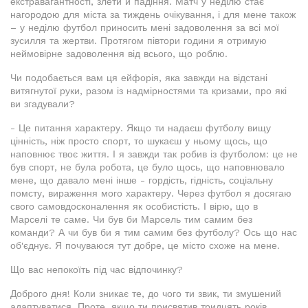
екстравагантності, злети й падіння. Матч у неділю стає
нагородою для міста за тиждень очікування, і для мене також
– у неділю футбол приносить мені задоволення за всі мої
зусилля та жертви. Протягом півтори години я отримую
неймовірне задоволення від всього, що роблю.
Чи подобається вам ця ейфорія, яка завжди на відстані
витягнутої руки, разом із надмірностями та кризами, про які
ви згадували?
- Це питання характеру. Якщо ти надаєш футболу вищу
цінність, ніж просто спорт, то шукаєш у ньому щось, що
наповнює твоє життя. І я завжди так робив із футболом: це не
був спорт, не була робота, це було щось, що наповнювало
мене, що давало мені інше - гордість, гідність, соціальну
помсту, вираження мого характеру. Через футбол я досягаю
свого самовдосконалення як особистість. І вірю, що в
Марселі те саме. Чи був би Марсель тим самим без
команди? А чи був би я тим самим без футболу? Ось що нас
об'єднує. Я почуваюся тут добре, це місто схоже на мене.
Що вас непокоїть під час відпочинку?
Доброго дня! Коли зникає те, до чого ти звик, ти змушений
адаптуватися. Проте, якщо ти присвятив тридцять років