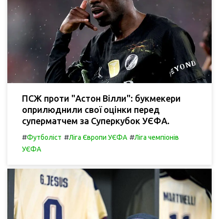
ПСЖ проти "Астон Вілли": букмекери
оприлюднили свої оцінки перед
суперматчем за Суперкубок УЄФА.
#
#
#
Футболіст
Ліга Європи УЄФА
Ліга чемпіонів
УЄФА