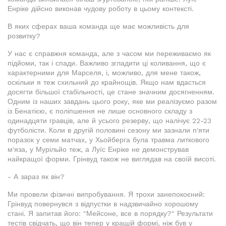
Енріке дійсно виконав чудову роботу в цьому контексті.
В яких сферах ваша команда ще має можливість для
розвитку?
У нас є справжня команда, але з часом ми переживаємо як
підйоми, так і спади. Важливо згладити ці коливання, що є
характерними для Марселя, і, можливо, для мене також,
оскільки я теж схильний до крайнощів. Якщо нам вдасться
досягти більшої стабільності, це стане значним досягненням.
Одним із наших завдань цього року, яке ми реалізуємо разом
із Бенатією, є поліпшення не лише основного складу з
одинадцяти гравців, але й усього резерву, що налічує 22-23
футболісти. Коли в другій половині сезону ми зазнали п'яти
поразок у семи матчах, у Хьойберга була травма литкового
м'яза, у Мурільйо теж, а Луїс Енріке не демонстрував
найкращої форми. Грінвуд також не виглядав на своїй висоті.
- А зараз як він?
Ми провели фізичні випробування. Я трохи занепокоєний:
Грінвуд повернувся з відпустки в надзвичайно хорошому
стані. Я запитав його: "Мейсоне, все в порядку?" Результати
тестів свідчать, що він тепер у кращій формі, ніж був у