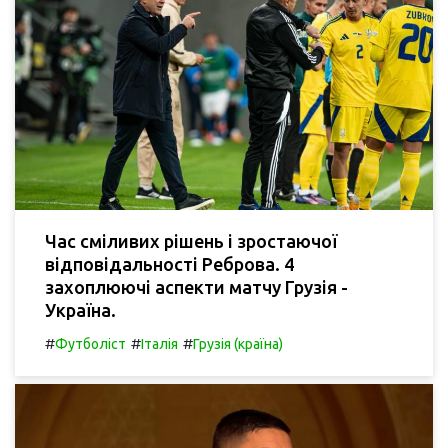
Час сміливих рішень і зростаючої
відповідальності Реброва. 4
захоплюючі аспекти матчу Грузія -
Україна.
#
#
#
Футболіст
Італія
Грузія (країна)