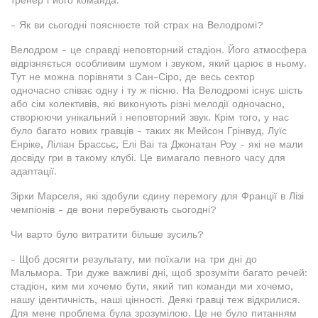
тренер і його команда.
- Як ви сьогодні пояснюєте той страх на Велодромі?
Велодром - це справді неповторний стадіон. Його атмосфера
відрізняється особливим шумом і звуком, який царює в ньому.
Тут не можна порівняти з Сан-Сіро, де весь сектор
одночасно співає одну і ту ж пісню. На Велодромі існує шість
або сім колективів, які виконують різні мелодії одночасно,
створюючи унікальний і неповторний звук. Крім того, у нас
було багато нових гравців - таких як Мейсон Грінвуд, Луїс
Енріке, Ліліан Брассьє, Елі Ваі та Джонатан Роу - які не мали
досвіду гри в такому клубі. Це вимагало певного часу для
адаптації.
Зірки Марселя, які здобули єдину перемогу для Франції в Лізі
чемпіонів - де вони перебувають сьогодні?
Чи варто було витратити більше зусиль?
- Щоб досягти результату, ми поїхали на три дні до
Мальмора. Три дуже важливі дні, щоб зрозуміти багато речей:
стадіон, ким ми хочемо бути, який тип команди ми хочемо,
нашу ідентичність, наші цінності. Деякі гравці теж відкрилися.
Для мене проблема була зрозумілою. Це не було питанням