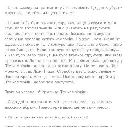
- Цього сезону ви гратимете у Лізі чемпіонів. Це для клубу, як
Марсель, - гордість чи щось звичне?
- Це мало би бути звичною справою, якщо врахувати місто,
клуб, його вболівальників. Якщо дивитись на результати
останніх років - це не так просто. Вважаю, що минулого
сезону ми провели чудову кампанію. На жаль, нам ніколи не
вдавалося скласти гідну конкуренцію ПСЖ, але в Європі ніхто
не зробив цього. Коли я згадую минулорічну передсезонку...
У нас було мало гравців, не було клубної структури, яку зараз
відновлюють Лонгорія та Бенатія. Ми робимо все, щоб вихід у
Лігу чемпіонів став нормою кожного року. Це непросто, бо є
Монако, Лілль, Ліон, Ніцца, Страсбур цього року, раніше -
Ланс чи Брест. Але це - мета. Цього року мета - пройти у
Лігу чемпіонів і добре там виступити.
Якою ви уявляли б ідеальну Лігу чемпіонів?
- Сьогодні важко сказати, ми ще не знаємо, яку команду
зможемо зібрати. Трансферне вікно ще не закінчилося.
- Ваша команда вам поки що подобається?