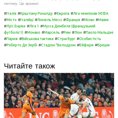
лютому. Це вражає!
#
#
#
#
Італія
Кріштіану Роналду
Європа
Ліга чемпіонів УЄФА
#
#
#
#
#
#
Місто
Італійці
Ліонель Мессі
Франція
Мілан
Маямі
#
#
#
Луїс Енріке
Ліга 1
Мусса Дембеле (французький
#
#
#
#
#
футболіст)
Монако
Марсель
Рим
Ліон
Паоло Мальдіні
#
#
#
#
Париж
Військова тактика
Страсбург
Особистість
#
#
#
#
Роберто Де Зербі
Стадіон "Велодром
Ейфорія
Брешія
Читайте також