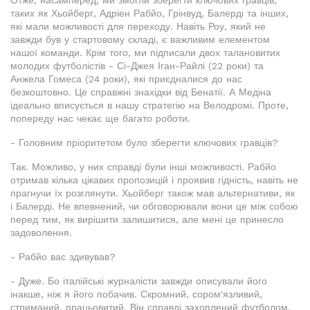
Отже, насамперед, ми змогли зберегти ключових гравців,
таких як Хьойберг, Адріен Рабйо, Грінвуд, Балерді та інших,
які мали можливості для переходу. Навіть Роу, який не
завжди був у стартовому складі, є важливим елементом
нашої команди. Крім того, ми підписали двох талановитих
молодих футболістів - Сі-Джея Іган-Райлі (22 роки) та
Анжела Гомеса (24 роки), які приєдналися до нас
безкоштовно. Це справжні знахідки від Бенатії. А Медіна
ідеально вписується в нашу стратегію на Велодромі. Проте,
попереду нас чекає ще багато роботи.
- Головним пріоритетом було зберегти ключових гравців?
Так. Можливо, у них справді були інші можливості. Рабйо
отримав кілька цікавих пропозицій і проявив гідність, навіть не
прагнучи їх розглянути. Хьойберг також мав альтернативи, як
і Балерді. Не впевнений, чи обговорювали вони це між собою
перед тим, як вирішити залишитися, але мені це принесло
задоволення.
- Рабйо вас здивував?
- Дуже. Бо італійські журналісти завжди описували його
інакше, ніж я його побачив. Скромний, сором'язливий,
стриманий, працьовитий. Він справді захоплений футболом,