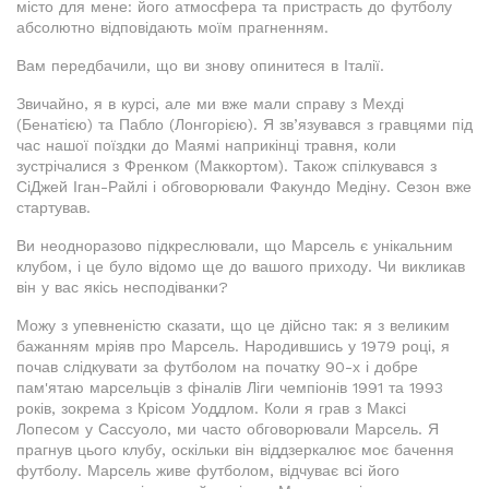
місто для мене: його атмосфера та пристрасть до футболу
абсолютно відповідають моїм прагненням.
Вам передбачили, що ви знову опинитеся в Італії.
Звичайно, я в курсі, але ми вже мали справу з Мехді
(Бенатією) та Пабло (Лонгорією). Я зв’язувався з гравцями під
час нашої поїздки до Маямі наприкінці травня, коли
зустрічалися з Френком (Маккортом). Також спілкувався з
СіДжей Іган-Райлі і обговорювали Факундо Медіну. Сезон вже
стартував.
Ви неодноразово підкреслювали, що Марсель є унікальним
клубом, і це було відомо ще до вашого приходу. Чи викликав
він у вас якісь несподіванки?
Можу з упевненістю сказати, що це дійсно так: я з великим
бажанням мріяв про Марсель. Народившись у 1979 році, я
почав слідкувати за футболом на початку 90-х і добре
пам'ятаю марсельців з фіналів Ліги чемпіонів 1991 та 1993
років, зокрема з Крісом Уоддлом. Коли я грав з Максі
Лопесом у Сассуоло, ми часто обговорювали Марсель. Я
прагнув цього клубу, оскільки він віддзеркалює моє бачення
футболу. Марсель живе футболом, відчуває всі його