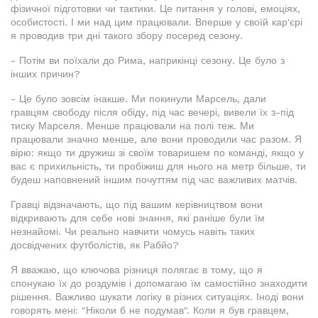
фізичної підготовки чи тактики. Це питання у голові, емоціях,
особистості. І ми над цим працювали. Вперше у своїй кар'єрі
я проводив три дні такого збору посеред сезону.
- Потім ви поїхали до Рима, наприкінці сезону. Це було з
інших причин?
- Це було зовсім інакше. Ми покинули Марсель, дали
гравцям свободу після обіду, під час вечері, вивели їх з-під
тиску Марселя. Менше працювали на полі теж. Ми
працювали значно менше, але вони проводили час разом. Я
вірю: якщо ти дружиш зі своїм товаришем по команді, якщо у
вас є прихильність, ти пробіжиш для нього на метр більше, ти
будеш наповнений іншим почуттям під час важливих матчів.
Гравці відзначають, що під вашим керівництвом вони
відкривають для себе нові знання, які раніше були їм
незнайомі. Чи реально навчити чомусь навіть таких
досвідчених футболістів, як Рабйо?
Я вважаю, що ключова різниця полягає в тому, що я
спонукаю їх до роздумів і допомагаю їм самостійно знаходити
рішення. Важливо шукати логіку в різних ситуаціях. Іноді вони
говорять мені: "Ніколи б не подумав". Коли я був гравцем,