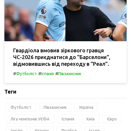
Гвардіола вмовив зіркового гравця
ЧС-2026 приєднатися до "Барселони",
відмовившись від переходу в "Реал".
#
#
#
Футболіст
Іспанія
Півзахисник
Теги
Футболіст
Півзахисник
Україна
Ліга чемпіонів УЄФА
Іспанія
Київ
Євро
Англія
Європа
Футбол
Італія