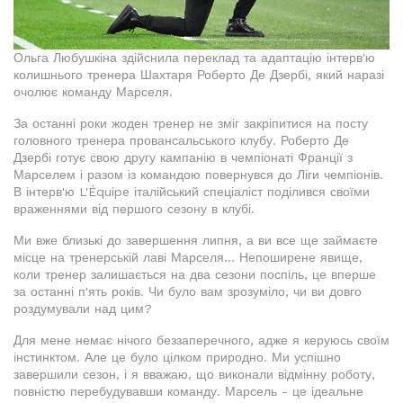
Ольга Любушкіна здійснила переклад та адаптацію інтерв'ю
колишнього тренера Шахтаря Роберто Де Дзербі, який наразі
очолює команду Марселя.
За останні роки жоден тренер не зміг закріпитися на посту
головного тренера провансальського клубу. Роберто Де
Дзербі готує свою другу кампанію в чемпіонаті Франції з
Марселем і разом із командою повернувся до Ліги чемпіонів.
В інтерв'ю L'Équipe італійський спеціаліст поділився своїми
враженнями від першого сезону в клубі.
Ми вже близькі до завершення липня, а ви все ще займаєте
місце на тренерській лаві Марселя... Непоширене явище,
коли тренер залишається на два сезони поспіль, це вперше
за останні п'ять років. Чи було вам зрозуміло, чи ви довго
роздумували над цим?
Для мене немає нічого беззаперечного, адже я керуюсь своїм
інстинктом. Але це було цілком природно. Ми успішно
завершили сезон, і я вважаю, що виконали відмінну роботу,
повністю перебудувавши команду. Марсель - це ідеальне