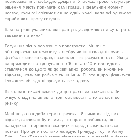
повноваження, необхідно довіряти. У межах ігрової структури
рішення мають приймати самі гравці. І ідеальний момент
настає, коли всі спілкуються на одній хвилі, коли всі однаково
сприймають ігрову ситуацію.
Вам потрібні учасники, які прагнуть усвідомлювати суть гри та
задавати питання?
Розуміння тісно пов'язане з пристрастю. Ми ж не
обговорюємо математику, алгебру чи інші складні науки, а
футбол: якщо ви справді захоплені, ви розумієте суть. Якщо
ви приходите на тренування о 10-й, а о 13-й вже йдете,
ставлячися до цього як до звичайної роботи, ви ніколи не
відчуєте, чому ми робимо те чи інше. Ті, хто щиро цікавиться
і захоплений, здатні зрозуміти все одразу.
Ви ставите високі вимоги до центральних захисників. Ви
очікуєте від них активної гри, сміливості та готовності до
ризику?
Мені не до вподоби термін "ризики". Я вимагаю від них
відваги, закликаю бути тими, хто прагне забивати, як і
нападники - першими виходити вперед і захищати свої
позиції. Про це я постійно нагадую Грінвуду, Роу та Аміну