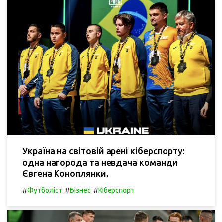
Україна на світовій арені кіберспорту:
одна нагорода та невдача команди
Євгена Коноплянки.
#
#
#
Футболіст
Бізнес
Кіберспорт