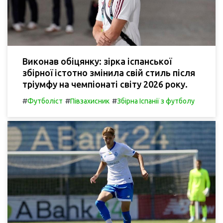
Виконав обіцянку: зірка іспанської
збірної істотно змінила свій стиль після
тріумфу на чемпіонаті світу 2026 року.
#
#
#
Футболіст
Півзахисник
Збірна Іспанії з футболу