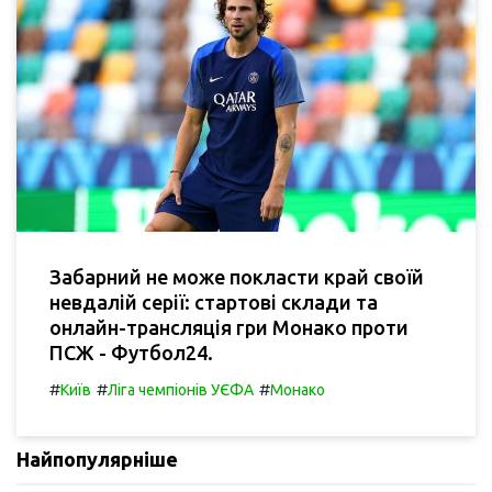
Забарний не може покласти край своїй
невдалій серії: стартові склади та
онлайн-трансляція гри Монако проти
ПСЖ - Футбол24.
#
#
#
Київ
Ліга чемпіонів УЄФА
Монако
Найпопулярніше