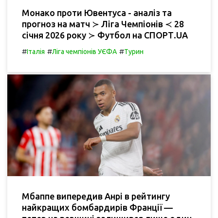
Монако проти Ювентуса - аналіз та
прогноз на матч ≻ Ліга Чемпіонів ≺ 28
січня 2026 року ≻ Футбол на СПОРТ.UA
#
#
#
Італія
Ліга чемпіонів УЄФА
Турин
Мбаппе випередив Анрі в рейтингу
найкращих бомбардирів Франції —