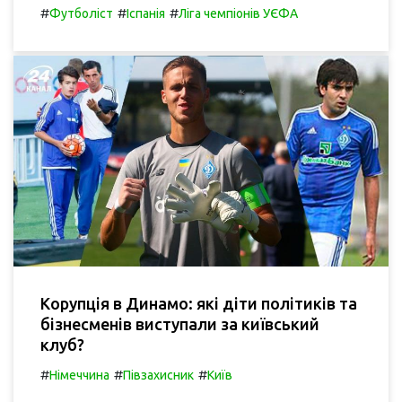
#
#
#
Футболіст
Іспанія
Ліга чемпіонів УЄФА
Корупція в Динамо: які діти політиків та
бізнесменів виступали за київський
клуб?
#
#
#
Німеччина
Півзахисник
Київ