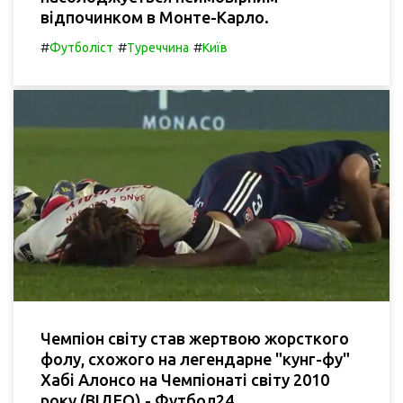
відпочинком в Монте-Карло.
#
#
#
Футболіст
Туреччина
Київ
Чемпіон світу став жертвою жорсткого
фолу, схожого на легендарне "кунг-фу"
Хабі Алонсо на Чемпіонаті світу 2010
року (ВІДЕО) - Футбол24.