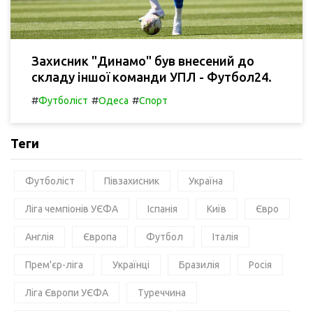
Захисник "Динамо" був внесений до
складу іншої команди УПЛ - Футбол24.
#
#
#
Футболіст
Одеса
Спорт
Теги
Футболіст
Півзахисник
Україна
Ліга чемпіонів УЄФА
Іспанія
Київ
Євро
Англія
Європа
Футбол
Італія
Прем'єр-ліга
Українці
Бразилія
Росія
Ліга Європи УЄФА
Туреччина