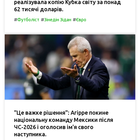
реалізувала копію Кубка світу за понад
62 тисячі доларів.
#
#
#
Футболіст
Зінедін Зідан
Євро
"Це важке рішення": Агірре покине
національну команду Мексики після
ЧС-2026 і оголосив ім'я свого
наступника.