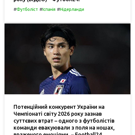
#
#
#
Футболіст
Іспанія
Нідерланди
Потенційний конкурент України на
Чемпіонаті світу 2026 року зазнав
суттєвих втрат – одного з футболістів
команди евакуювали з поля на ношах,
враженого емоціями. – Football24.