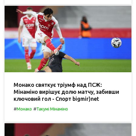
Монако святкує тріумф над ПСЖ:
Мінаміно вирішує долю матчу, забивши
ключовий гол - Спорт bigmir)net
#
#
Монако
Такумі Мінаміно