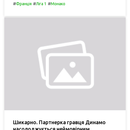
#
#
#
Франція
Ліга 1
Монако
Шикарно. Партнерка гравця Динамо
насолоджується неймовірним