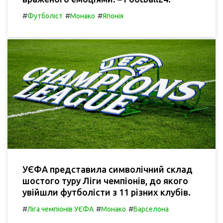
#
#
#
Футболіст
Монако
Японія
УЄФА представила символічний склад
шостого туру Ліги чемпіонів, до якого
увійшли футболісти з 11 різних клубів.
#
#
#
Ліга чемпіонів УЄФА
Монако
Барселона