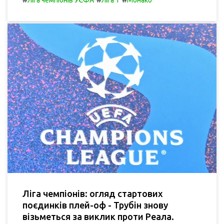
Ліга чемпіонів УЄФА
Ліга 1
Монако
Ліга чемпіонів: огляд стартових
поєдинків плей-оф - Трубін знову
візьметься за виклик проти Реала.