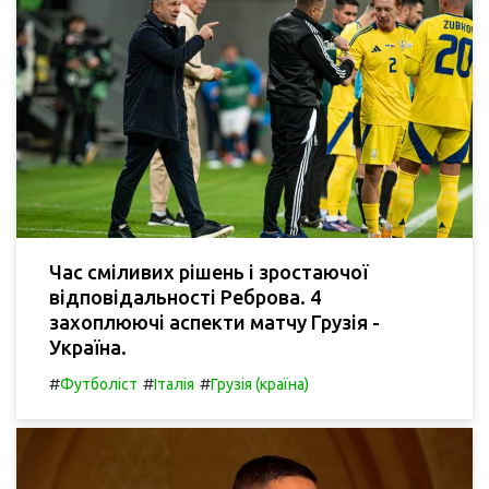
Час сміливих рішень і зростаючої
відповідальності Реброва. 4
захоплюючі аспекти матчу Грузія -
Україна.
#
#
#
Футболіст
Італія
Грузія (країна)