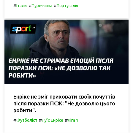
#
#
#
Італія
Туреччина
Португалія
Енріке не зміг приховати своїх почуттів
після поразки ПСЖ: "Не дозволю цього
робити".
#
#
#
Футболіст
Луїс Енріке
Ліга 1