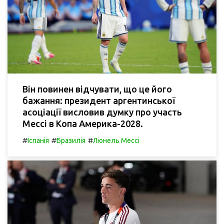
Він повинен відчувати, що це його
бажання: президент аргентинської
асоціації висловив думку про участь
Мессі в Копа Америка-2028.
#
#
#
Іспанія
Бразилія
Ліонель Мессі