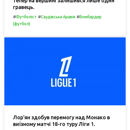
тепер на вершині залишився лише один
гравець.
#
#
#
Футболіст
Саудівська Аравія
Бомбардир
(футбол)
Лор'ян здобув перемогу над Монако в
виїзному матчі 18-го туру Ліги 1.