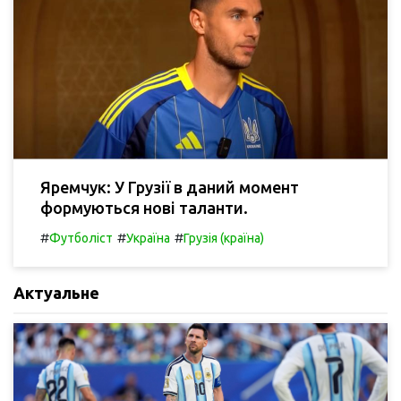
Яремчук: У Грузії в даний момент
формуються нові таланти.
#
#
#
Футболіст
Україна
Грузія (країна)
Актуальне