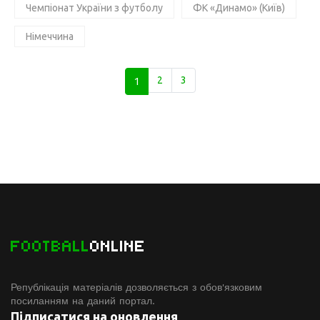
Чемпіонат України з футболу
ФК «Динамо» (Київ)
Німеччина
1
2
3
FOOTBALL
ONLINE
Републікація матеріалів дозволяється з обов'язковим
посиланням на даний портал.
Підписатися на оновлення