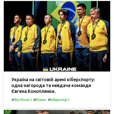
Україна на світовій арені кіберспорту:
одна нагорода та невдача команди
Євгена Коноплянки.
#
#
#
Футболіст
Бізнес
Кіберспорт