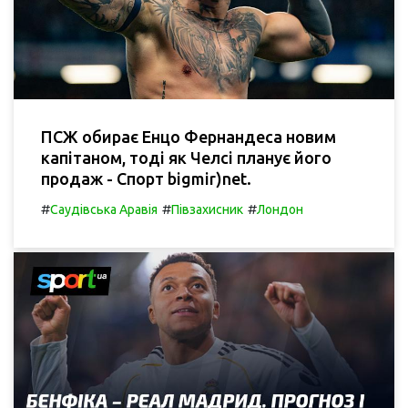
ПСЖ обирає Енцо Фернандеса новим
капітаном, тоді як Челсі планує його
продаж - Спорт bigmir)net.
#
#
#
Саудівська Аравія
Півзахисник
Лондон