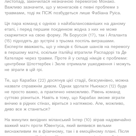
листопаді, закінчилася незначною перемогою Монако.
Важливо зазначити, що у монегасків є певні проблеми з
травмами, тоді як ПСЖ позбудеться лише Фабіана Руіса.
Ця пара команд є однією з найзбалансованіших на даному
етапі, і перед першим поєдинком жодна з них не може
скаржитися на свою форму. Як Боруссія (17), так і Аталанта
(15) підходять до зустрічі з трьома поспіль виграшами.
Експерти вважають, що у німців є більше шансів на перемогу
в першому матчі, оскільки італійці втратили Распадорі та Де
Кателаре через травми. Проте й у складі німців є проблеми:
центрбеки Шлоттербек і Зюле отримали ушкодження і можуть
не зіграти в цій грі.
Те, що Карабах (22) досягнув цієї стадії, безсумнівно, можна
назвати справжнім дивом. Однак здолати Ньюкасл (12) буде
не просто важко, а практично неможливо. Рівень команд
суттєво різниться. Навіть в тому, що Карабах зможе зіграти
внічию в рідних стінах, віриться з натяжкою. Але, можливо,
диво все ж станеться?
На минулих вихідних міланський Інтер (10) зіграв надзвичайно
важкий матч проти Ювентуса, який виявився вельми
виснажливим як в фізичному, так і в емоційному плані. Після