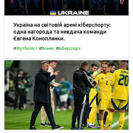
Україна на світовій арені кіберспорту:
одна нагорода та невдача команди
Євгена Коноплянки.
#
#
#
Футболіст
Бізнес
Кіберспорт