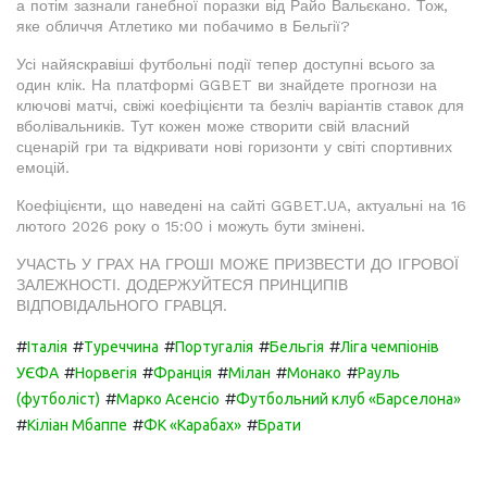
а потім зазнали ганебної поразки від Райо Вальєкано. Тож,
яке обличчя Атлетико ми побачимо в Бельгії?
Усі найяскравіші футбольні події тепер доступні всього за
один клік. На платформі GGBET ви знайдете прогнози на
ключові матчі, свіжі коефіцієнти та безліч варіантів ставок для
вболівальників. Тут кожен може створити свій власний
сценарій гри та відкривати нові горизонти у світі спортивних
емоцій.
Коефіцієнти, що наведені на сайті GGBET.UA, актуальні на 16
лютого 2026 року о 15:00 і можуть бути змінені.
УЧАСТЬ У ГРАХ НА ГРОШІ МОЖЕ ПРИЗВЕСТИ ДО ІГРОВОЇ
ЗАЛЕЖНОСТІ. ДОДЕРЖУЙТЕСЯ ПРИНЦИПІВ
ВІДПОВІДАЛЬНОГО ГРАВЦЯ.
#
#
#
#
#
Італія
Туреччина
Португалія
Бельгія
Ліга чемпіонів
#
#
#
#
#
УЄФА
Норвегія
Франція
Мілан
Монако
Рауль
#
#
(футболіст)
Марко Асенсіо
Футбольний клуб «Барселона»
#
#
#
Кіліан Мбаппе
ФК «Карабах»
Брати