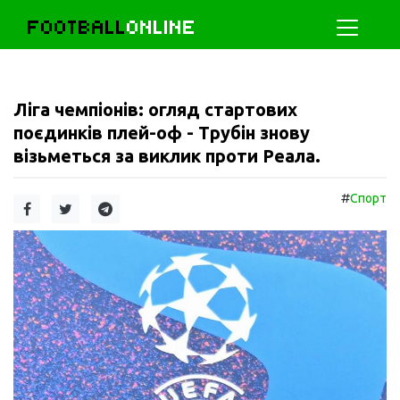
FOOTBALL
ONLINE
Ліга чемпіонів: огляд стартових
поєдинків плей-оф - Трубін знову
візьметься за виклик проти Реала.
#
Спорт