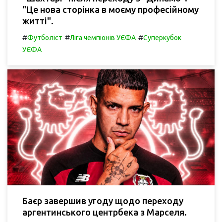
"Це нова сторінка в моєму професійному
житті".
#
#
#
Футболіст
Ліга чемпіонів УЄФА
Суперкубок
УЄФА
Баєр завершив угоду щодо переходу
аргентинського центрбека з Марселя.