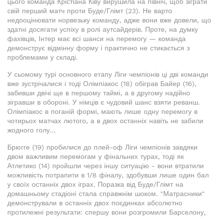
цього команда Крістіана Ківу вирушила на північ, щоб зіграти
свій перший матч проти Буде/Глімт (23). Не варто
недооцінювати норвезьку команду, адже вони вже довели, що
здатні досягати успіху в ролі аутсайдерів. Проте, на думку
фахівців, Інтер має всі шанси на перемогу — команда
демонструє відмінну форму і практично не стикається з
проблемами у складі.
У сьомому турі основного етапу Ліги чемпіонів ці дві команди
вже зустрічалися і тоді Олімпіакос (18) обіграв Байер (16),
забивши двічі ще в першому таймі, а в другому надійно
зігравши в обороні. У німців є чудовий шанс взяти реванш.
Олімпіакос в поганій формі, мають лише одну перемогу в
чотирьох матчах лютого, а в двох останніх навіть не забили
жодного голу...
Брюгге (19) пробилися до плей-оф Ліги чемпіонів завдяки
двом важливим перемогам у фінальних турах, тоді як
Атлетико (14) пройшли через іншу ситуацію - вони втратили
можливість потрапити в 1/8 фіналу, здобувши лише один бал
у своїх останніх двох іграх. Поразка від Буде/Глімт на
домашньому стадіоні стала справжнім шоком. "Матрасники"
демонстрували в останніх двох поєдинках абсолютно
протилежні результати: спершу вони розгромили Барселону,