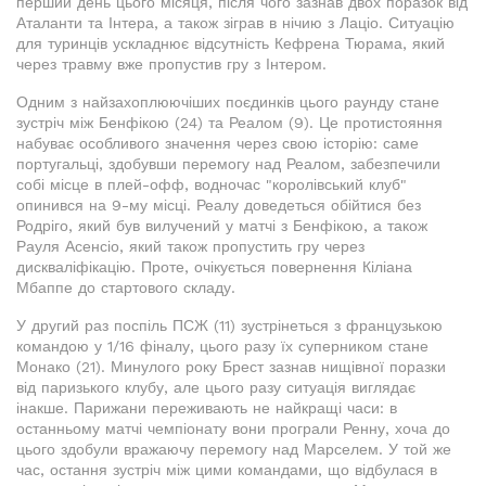
перший день цього місяця, після чого зазнав двох поразок від
Аталанти та Інтера, а також зіграв в нічию з Лаціо. Ситуацію
для туринців ускладнює відсутність Кефрена Тюрама, який
через травму вже пропустив гру з Інтером.
Одним з найзахоплюючіших поєдинків цього раунду стане
зустріч між Бенфікою (24) та Реалом (9). Це протистояння
набуває особливого значення через свою історію: саме
португальці, здобувши перемогу над Реалом, забезпечили
собі місце в плей-офф, водночас "королівський клуб"
опинився на 9-му місці. Реалу доведеться обійтися без
Родріго, який був вилучений у матчі з Бенфікою, а також
Рауля Асенсіо, який також пропустить гру через
дискваліфікацію. Проте, очікується повернення Кіліана
Мбаппе до стартового складу.
У другий раз поспіль ПСЖ (11) зустрінеться з французькою
командою у 1/16 фіналу, цього разу їх суперником стане
Монако (21). Минулого року Брест зазнав нищівної поразки
від паризького клубу, але цього разу ситуація виглядає
інакше. Парижани переживають не найкращі часи: в
останньому матчі чемпіонату вони програли Ренну, хоча до
цього здобули вражаючу перемогу над Марселем. У той же
час, остання зустріч між цими командами, що відбулася в