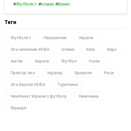
#
#
#
Футболіст
Іспанія
Бізнес
Теги
Футболіст
Півзахисник
Україна
Ліга чемпіонів УЄФА
Іспанія
Київ
Євро
Англія
Європа
Футбол
Італія
Прем'єр-ліга
Українці
Бразилія
Росія
Ліга Європи УЄФА
Туреччина
Чемпіонат України з футболу
Німеччина
Франція