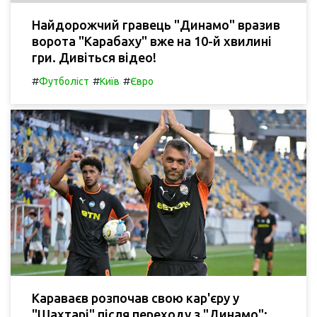
Найдорожчий гравець "Динамо" вразив
ворота "Карабаху" вже на 10-й хвилині
гри. Дивіться відео!
#
#
#
Футболіст
Київ
Євро
Караваєв розпочав свою кар'єру у
"Шахтарі" після переходу з "Динамо":