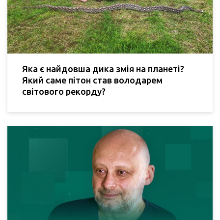
Яка є найдовша дика змія на планеті?
Який саме пітон став володарем
світового рекорду?