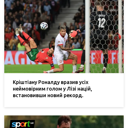
Кріштіану Роналду вразив усіх
неймовірним голом у Лізі націй,
встановивши новий рекорд.