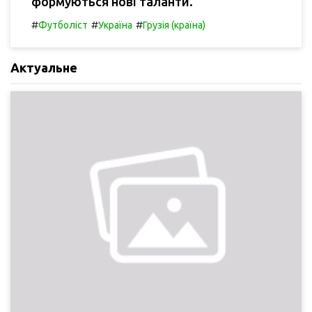
формуються нові таланти.
#
#
#
Футболіст
Україна
Грузія (країна)
Актуальне