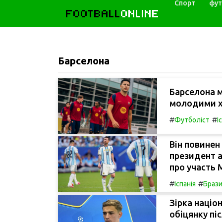
Спорт
фут
FOOTBALL
ONLINE
Барселона
Барселона м
молодими х
#
#
Футболіст
І
Він повинен
президент а
про участь 
#
#
Іспанія
Брази
Зірка націон
обіцянку піс