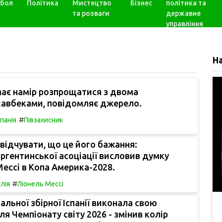
бол
Політика
Мистецтво
Бізнес
політика та
та розваги
державне
управління
Н
ає намір розпрощатися з двома
авбеками, повідомляє джерело.
#
спанія
Півзахисник
 відчувати, що це його бажання:
ргентинської асоціації висловив думку
Мессі в Копа Америка-2028.
#
лія
Ліонель Мессі
альної збірної Іспанії виконала свою
ля Чемпіонату світу 2026 - змінив колір