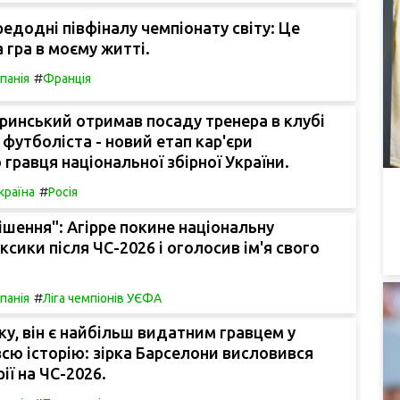
едодні півфіналу чемпіонату світу: Це
 гра в моєму житті.
#
спанія
Франція
инський отримав посаду тренера в клубі
 футболіста - новий етап кар'єри
гравця національної збірної України.
#
країна
Росія
ішення": Агірре покине національну
сики після ЧС-2026 і оголосив ім'я свого
#
спанія
Ліга чемпіонів УЄФА
у, він є найбільш видатним гравцем у
всю історію: зірка Барселони висловився
ії на ЧС-2026.