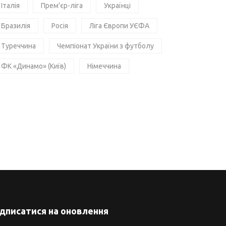
Італія
Прем'єр-ліга
Українці
Бразилія
Росія
Ліга Європи УЄФА
Туреччина
Чемпіонат України з футболу
ФК «Динамо» (Київ)
Німеччина
ідписатися на оновлення