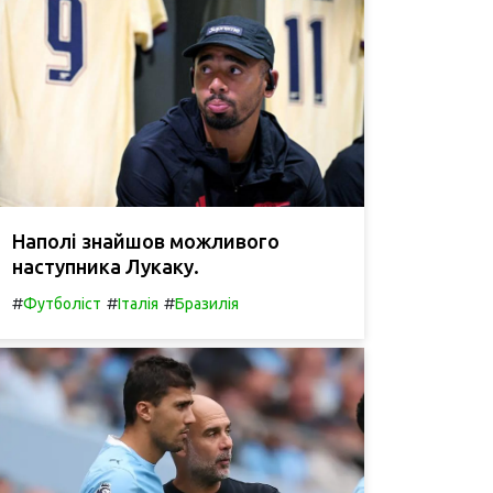
Наполі знайшов можливого
наступника Лукаку.
#
#
#
Футболіст
Італія
Бразилія