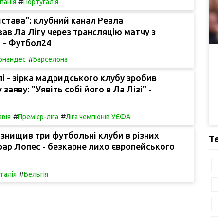
#
спанія
Португалія
става": клубний канал Реала
ав Ла Лігу через трансляцію матчу з
 - Футбол24
#
Ернандес
Барселона
лі - зірка мадридського клубу зробив
аяву: "Уявіть собі його в Ла Лізі" -
#
#
авія
Прем'єр-ліга
Ліга чемпіонів УЄФА
 знищив три футбольні клуби в різних
Т
рар Лопес - безкарне лихо європейського
#
галія
Бельгія