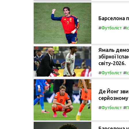
Барселона п
#
#
Футболіст
І
Ямаль демон
збірної Іспа
світу-2026.
#
#
Футболіст
І
Де Йонг зви
серйозному 
#
#
Футболіст
П
Барселона у