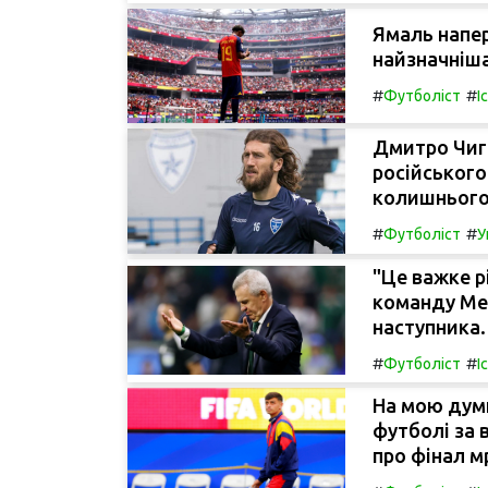
Ямаль напер
найзначніша
#
#
Футболіст
І
Дмитро Чигр
російського
колишнього 
#
#
Футболіст
У
"Це важке р
команду Мек
наступника.
#
#
Футболіст
І
На мою думк
футболі за 
про фінал мр