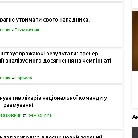
рагне утримати свого нападника.
#
спанія
Півзахисник
струє вражаючі результати: тренер
нії аналізує його досягнення на чемпіонаті
#
спанія
Норвегія
нуватив лікарів національної команди у
травмуванні.
#
івзахисник
Прем'єр-ліга
А
кладає угоду з Адеємі: новий зоряний