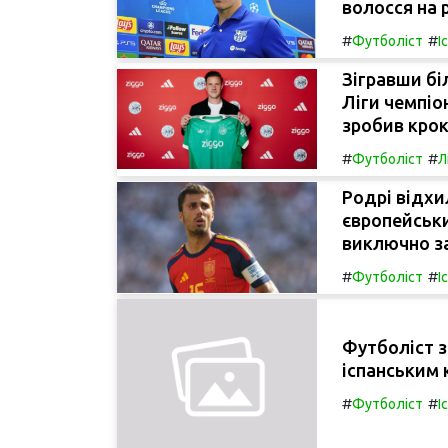
волосся на
#
#
Футболіст
І
Зігравши бі
Ліги чемпіо
зробив крок 
#
#
Футболіст
Л
Родрі відхи
європейськи
виключно за
#
#
Футболіст
І
Футболіст з
іспанським 
#
#
Футболіст
І