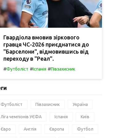
Гвардіола вмовив зіркового
гравця ЧС-2026 приєднатися до
"Барселони", відмовившись від
переходу в "Реал".
#
#
#
Футболіст
Іспанія
Півзахисник
еги
Футболіст
Півзахисник
Україна
Ліга чемпіонів УЄФА
Іспанія
Київ
Євро
Англія
Європа
Футбол