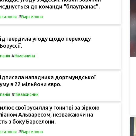
иєднується до команди "блаугранас".
#
аталонія
Барселона
підтвердила угоду щодо переходу
Боруссії.
#
спанія
Німеччина
підписала нападника дортмундської
суму в 22 мільйони євро.
#
спанія
Півзахисник
илює свої зусилля у гонитві за зіркою
ліаном Альваресом, незважаючи на
сть з боку Барселони.
#
аталонія
Барселона