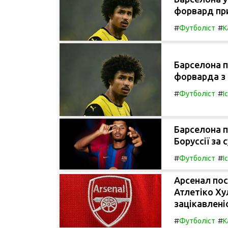
форвард пр
#
#
Футболіст
К
Барселона 
форварда з 
#
#
Футболіст
І
Барселона 
Боруссії за 
#
#
Футболіст
І
Арсенал пос
Атлетіко Ху
зацікавлені
#
#
Футболіст
К