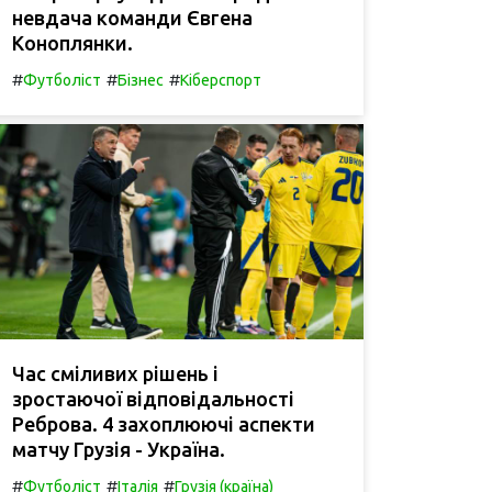
невдача команди Євгена
Коноплянки.
#
#
#
Футболіст
Бізнес
Кіберспорт
Час сміливих рішень і
зростаючої відповідальності
Реброва. 4 захоплюючі аспекти
матчу Грузія - Україна.
#
#
#
Футболіст
Італія
Грузія (країна)