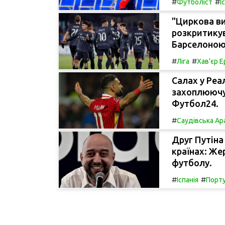
#
#
Футболіст
І
"Циркова ви
розкритикув
Барселоною
#
#
Ліга
Хав'єр 
Салах у Реа
захоплюючу з
Футбол24.
#
Саудівська Ар
Друг Путіна
країнах: Же
футболу.
#
#
Іспанія
Порту