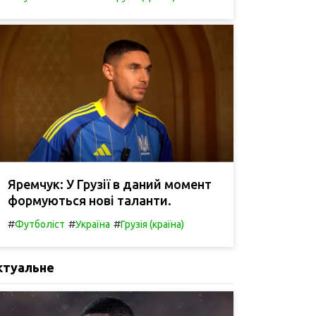
Яремчук: У Грузії в даний момент
формуються нові таланти.
#
#
#
Футболіст
Україна
Грузія (країна)
ктуальне