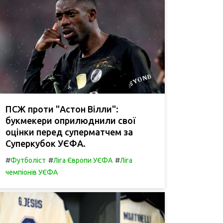
ПСЖ проти "Астон Вілли":
букмекери оприлюднили свої
оцінки перед суперматчем за
Суперкубок УЄФА.
#
#
#
Футболіст
Ліга Європи УЄФА
Ліга
чемпіонів УЄФА