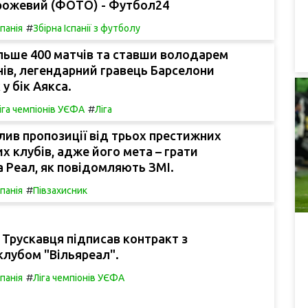
 рожевий (ФОТО) - Футбол24
#
спанія
Збірна Іспанії з футболу
льше 400 матчів та ставши володарем
нів, легендарний гравець Барселони
у бік Аякса.
#
іга чемпіонів УЄФА
Ліга
лив пропозиції від трьох престижних
х клубів, адже його мета – грати
 Реал, як повідомляють ЗМІ.
#
спанія
Півзахисник
 Трускавця підписав контракт з
клубом "Вільяреал".
#
спанія
Ліга чемпіонів УЄФА