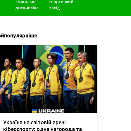
змагальна
спортивний
дисципліна
захід
айпопулярніше
Україна на світовій арені
кіберспорту: одна нагорода та