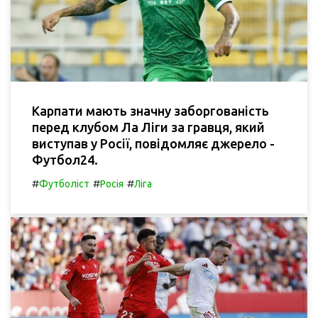
Карпати мають значну заборгованість
перед клубом Ла Ліги за гравця, який
виступав у Росії, повідомляє джерело -
Футбол24.
#
#
#
Футболіст
Росія
Ліга