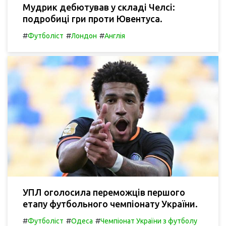
Мудрик дебютував у складі Челсі:
подробиці гри проти Ювентуса.
#
#
#
Футболіст
Лондон
Англія
УПЛ оголосила переможців першого
етапу футбольного чемпіонату України.
#
#
#
Футболіст
Одеса
Чемпіонат України з футболу