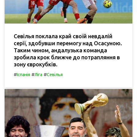
Севілья поклала край своїй невдалій
серії, здобувши перемогу над Осасуною.
Таким чином, андалузька команда
зробила крок ближче до потрапляння в
зону єврокубків.
#
#
#
Іспанія
Ліга
Севілья