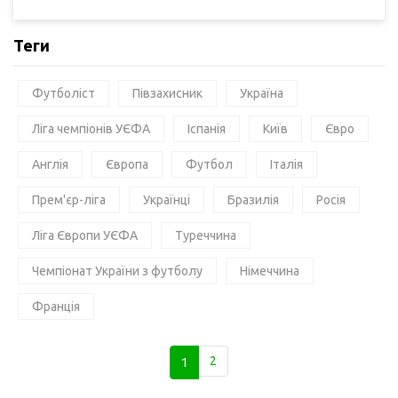
Теги
Футболіст
Півзахисник
Україна
Ліга чемпіонів УЄФА
Іспанія
Київ
Євро
Англія
Європа
Футбол
Італія
Прем'єр-ліга
Українці
Бразилія
Росія
Ліга Європи УЄФА
Туреччина
Чемпіонат України з футболу
Німеччина
Франція
1
2