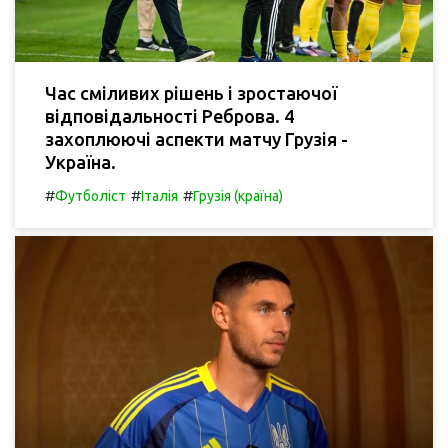
Час сміливих рішень і зростаючої
відповідальності Реброва. 4
захоплюючі аспекти матчу Грузія -
Україна.
#
#
#
Футболіст
Італія
Грузія (країна)