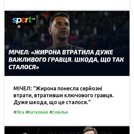
МІЧЕЛ: "Жирона понесла серйозні
втрати, втративши ключового гравця.
Дуже шкода, що це сталося."
#
#
#
Ліга
Каталонія
Севілья