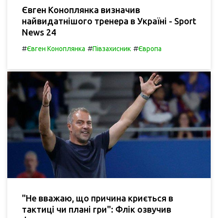
Євген Коноплянка визначив
найвидатнішого тренера в Україні - Sport
News 24
#
#
#
Євген Коноплянка
Півзахисник
Європа
"Не вважаю, що причина криється в
тактиці чи плані гри": Флік озвучив