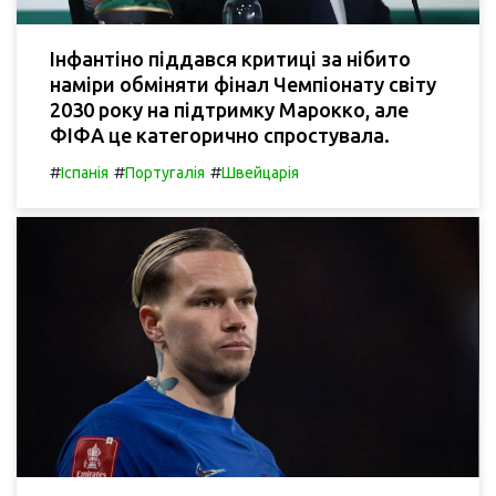
Інфантіно піддався критиці за нібито
наміри обміняти фінал Чемпіонату світу
2030 року на підтримку Марокко, але
ФІФА це категорично спростувала.
#
#
#
Іспанія
Португалія
Швейцарія