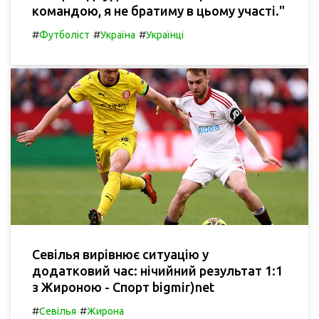
командою, я не братиму в цьому участі."
#
#
#
Футболіст
Україна
Українці
Севілья вирівнює ситуацію у
додатковий час: нічийний результат 1:1
з Жироною - Спорт bigmir)net
#
#
Севілья
Жирона