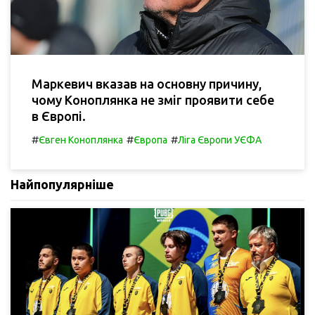
Маркевич вказав на основну причину,
чому Коноплянка не зміг проявити себе
в Європі.
#
#
#
Євген Коноплянка
Європа
Ліга Європи УЄФА
Найпопулярніше