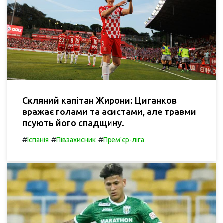
Скляний капітан Жирони: Циганков
вражає голами та асистами, але травми
псують його спадщину.
#
#
#
Іспанія
Півзахисник
Прем'єр-ліга