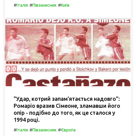
#
#
#
Італія
Півзахисник
Київ
"Удар, котрий запам'ятається надовго":
Ромаріо вразив Сімеоне, зламавши його
опір - подібно до того, як це сталося у
1994 році.
#
#
#
Італія
Півзахисник
Європа