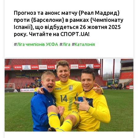
Прогноз та анонс матчу {Реал Мадрид}
проти {Барселони} в рамках {Чемпіонату
Іспанії}, що відбудеться 26 жовтня 2025
року. Читайте на СПОРТ.UA!
#
#
#
Ліга чемпіонів УЄФА
Ліга
Каталонія