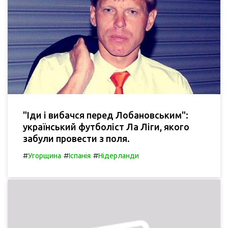
"Іди і вибачся перед Лобановським":
український футболіст Ла Ліги, якого
забули провести з поля.
#
#
#
Угорщина
Іспанія
Нідерланди