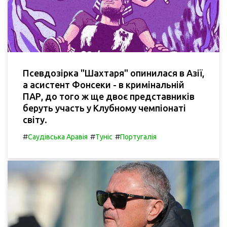
Псевдозірка "Шахтаря" опинилася в Азії,
а асистент Фонсеки - в кримінальній
ПАР, до того ж ще двоє представників
беруть участь у Клубному чемпіонаті
світу.
#
#
#
Саудівська Аравія
Туніс
Португалія