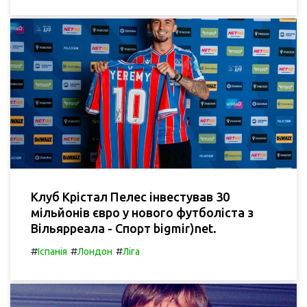
Клуб Крістал Пелес інвестував 30
мільйонів євро у нового футболіста з
Вільярреала - Спорт bigmir)net.
#
#
#
Іспанія
Лондон
Ліга