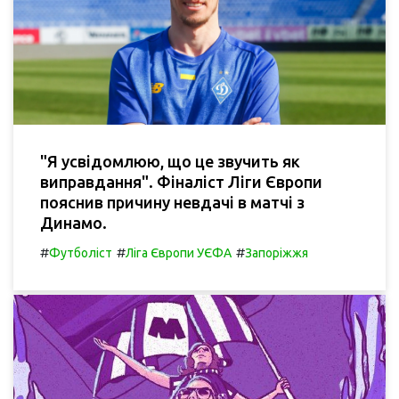
"Я усвідомлюю, що це звучить як
виправдання". Фіналіст Ліги Європи
пояснив причину невдачі в матчі з
Динамо.
#
#
#
Футболіст
Ліга Європи УЄФА
Запоріжжя