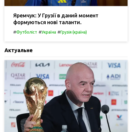
Яремчук: У Грузії в даний момент
формуються нові таланти.
#
#
#
Футболіст
Україна
Грузія (країна)
Актуальне