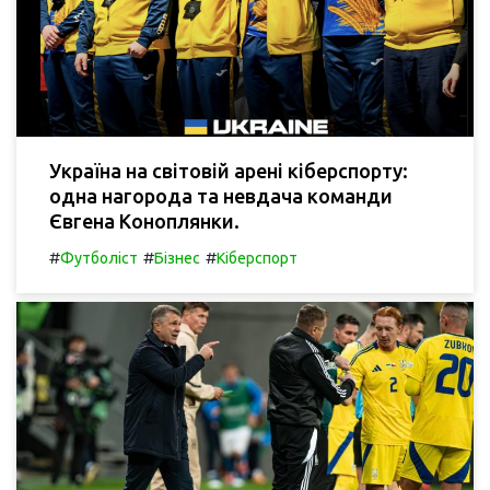
Україна на світовій арені кіберспорту:
одна нагорода та невдача команди
Євгена Коноплянки.
#
#
#
Футболіст
Бізнес
Кіберспорт