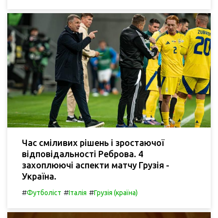
Час сміливих рішень і зростаючої
відповідальності Реброва. 4
захоплюючі аспекти матчу Грузія -
Україна.
#
#
#
Футболіст
Італія
Грузія (країна)