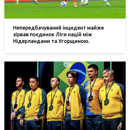
Непередбачуваний інцидент майже
зірвав поєдинок Ліги націй між
Нідерландами та Угорщиною.