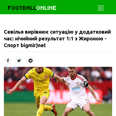
FOOTBALL
ONLINE
Севілья вирівнює ситуацію у додатковий
час: нічийний результат 1:1 з Жироною -
Спорт bigmir)net