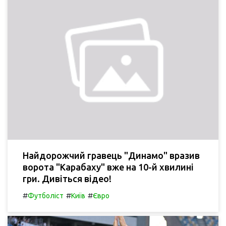
Найдорожчий гравець "Динамо" вразив
ворота "Карабаху" вже на 10-й хвилині
гри. Дивіться відео!
#
#
#
Футболіст
Київ
Євро