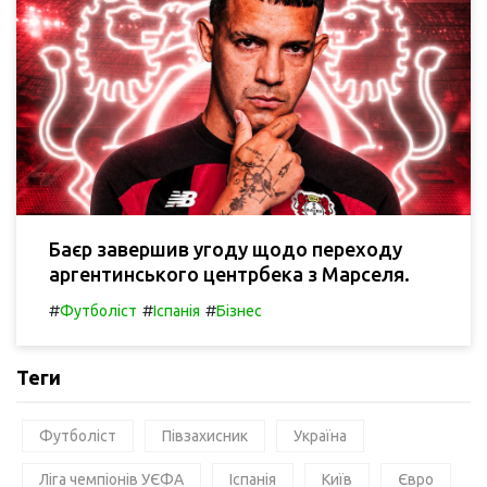
Баєр завершив угоду щодо переходу
аргентинського центрбека з Марселя.
#
#
#
Футболіст
Іспанія
Бізнес
Теги
Футболіст
Півзахисник
Україна
Ліга чемпіонів УЄФА
Іспанія
Київ
Євро