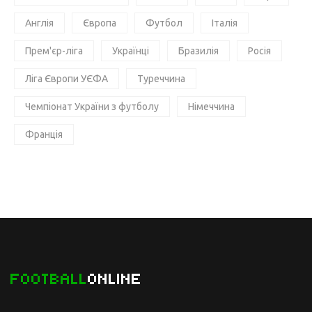
Англія
Європа
Футбол
Італія
Прем'єр-ліга
Українці
Бразилія
Росія
Ліга Європи УЄФА
Туреччина
Чемпіонат України з футболу
Німеччина
Франція
FOOTBALL
ONLINE