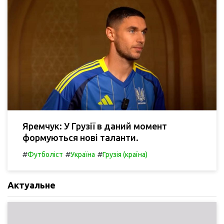
Яремчук: У Грузії в даний момент
формуються нові таланти.
#
#
#
Футболіст
Україна
Грузія (країна)
Актуальне