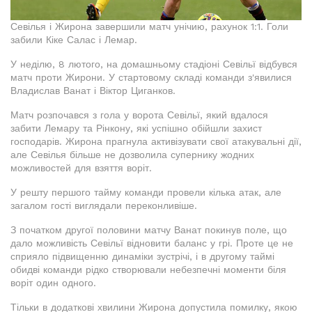
Севілья і Жирона завершили матч унічию, рахунок 1:1. Голи
забили Кіке Салас і Лемар.
У неділю, 8 лютого, на домашньому стадіоні Севільї відбувся
матч проти Жирони. У стартовому складі команди з'явилися
Владислав Ванат і Віктор Циганков.
Матч розпочався з гола у ворота Севільї, який вдалося
забити Лемару та Рінкону, які успішно обійшли захист
господарів. Жирона прагнула активізувати свої атакувальні дії,
але Севілья більше не дозволила супернику жодних
можливостей для взяття воріт.
У решту першого тайму команди провели кілька атак, але
загалом гості виглядали переконливіше.
З початком другої половини матчу Ванат покинув поле, що
дало можливість Севільї відновити баланс у грі. Проте це не
сприяло підвищенню динаміки зустрічі, і в другому таймі
обидві команди рідко створювали небезпечні моменти біля
воріт один одного.
Тільки в додаткові хвилини Жирона допустила помилку, якою