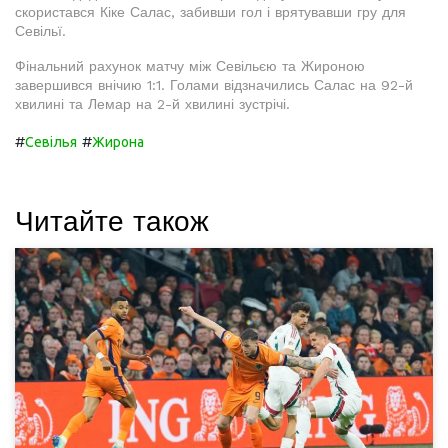
скористався Кіке Салас, забивши гол і врятувавши гру для
Севільї.
Фінальний рахунок матчу між Севільєю та Жироною
завершився внічию 1:1. Голами відзначились Салас на 92-й
хвилині та Лемар на 2-й хвилині зустрічі.
#
#
Севілья
Жирона
Читайте також