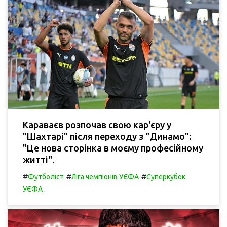
Караваєв розпочав свою кар'єру у
"Шахтарі" після переходу з "Динамо":
"Це нова сторінка в моєму професійному
житті".
#
#
#
Футболіст
Ліга чемпіонів УЄФА
Суперкубок
УЄФА