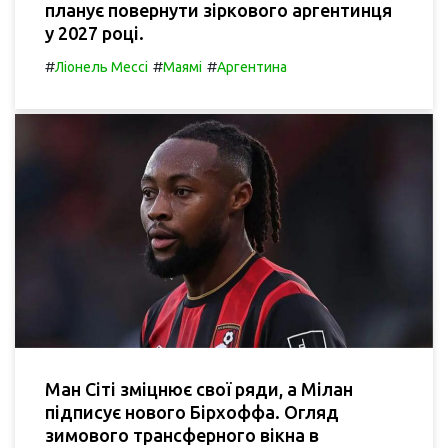
планує повернути зіркового аргентинця
у 2027 році.
#
#
#
Ліонель Мессі
Маямі
Аргентина
Ман Сіті зміцнює свої ряди, а Мілан
підписує нового Бірхоффа. Огляд
зимового трансферного вікна в