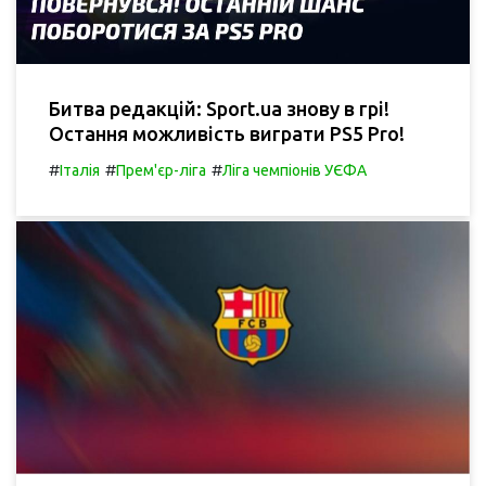
Битва редакцій: Sport.ua знову в грі!
Остання можливість виграти PS5 Pro!
#
#
#
Італія
Прем'єр-ліга
Ліга чемпіонів УЄФА