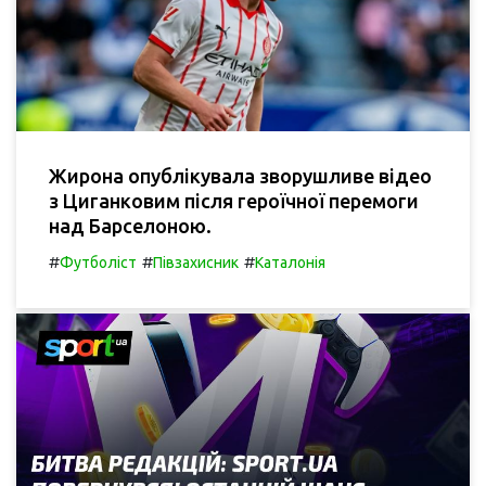
Жирона опублікувала зворушливе відео
з Циганковим після героїчної перемоги
над Барселоною.
#
#
#
Футболіст
Півзахисник
Каталонія