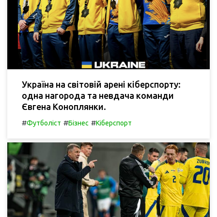
Україна на світовій арені кіберспорту:
одна нагорода та невдача команди
Євгена Коноплянки.
#
#
#
Футболіст
Бізнес
Кіберспорт