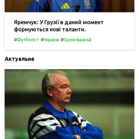
Яремчук: У Грузії в даний момент
формуються нові таланти.
#
#
#
Футболіст
Україна
Грузія (країна)
Актуальне