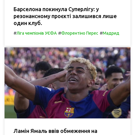
Барселона покинула Суперлігу: у
резонансному проєкті залишився лише
один клуб.
#
#
#
Ліга чемпіонів УЄФА
Флорентіно Перес
Мадрид
Ламін Ямаль ввів обмеження на