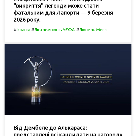
"викриття" легенди може стати
фатальним для Лапорти — 9 березня
2026 року.
#
#
#
Іспанія
Ліга чемпіонів УЄФА
Ліонель Мессі
Від Дембеле до Алькараса:
представлені всі кандидати на нагороду