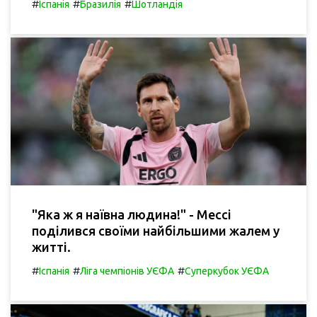
#
#
#
Іспанія
Бразилія
Шотландія
"Яка ж я наївна людина!" - Мессі
поділився своїми найбільшими жалем у
житті.
#
#
#
Іспанія
Ліга чемпіонів УЄФА
Суперкубок УЄФА