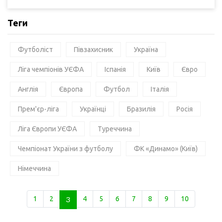
Теги
Футболіст
Півзахисник
Україна
Ліга чемпіонів УЄФА
Іспанія
Київ
Євро
Англія
Європа
Футбол
Італія
Прем'єр-ліга
Українці
Бразилія
Росія
Ліга Європи УЄФА
Туреччина
Чемпіонат України з футболу
ФК «Динамо» (Київ)
Німеччина
1
2
3
4
5
6
7
8
9
10