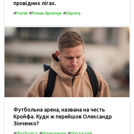
провідних лігах.
#
#
#
Італія
Роман Яремчук
Європа
Футбольна арена, названа на честь
Кройфа. Куди ж перейшов Олександр
Зінченко?
#
#
#
Футболіст
Нідерланди
Португалія