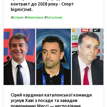
контракт до 2028 року - Спорт
bigmir)net.
#
#
#
Іспанія
Німеччина
Каталонія
Сірий кардинал каталонської команди
усунув Хаві з посади та завадив
поверненню Мессі — несподіване