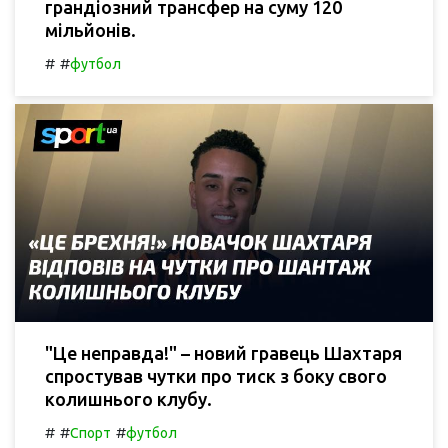
грандіозний трансфер на суму 120
мільйонів.
#
#
футбол
"Це неправда!" – новий гравець Шахтаря
спростував чутки про тиск з боку свого
колишнього клубу.
#
#
#
Спорт
футбол