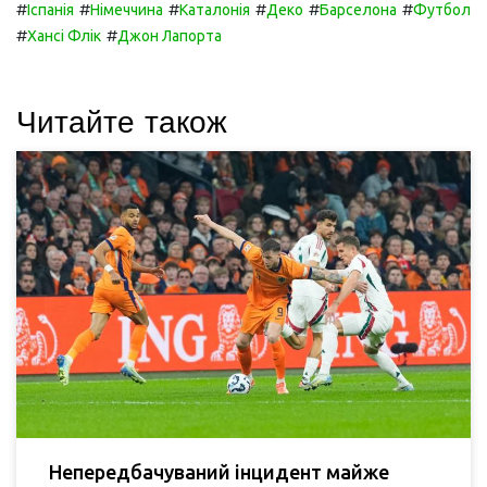
#
#
#
#
#
#
Іспанія
Німеччина
Каталонія
Деко
Барселона
Футбол
#
#
Хансі Флік
Джон Лапорта
Читайте також
Непередбачуваний інцидент майже