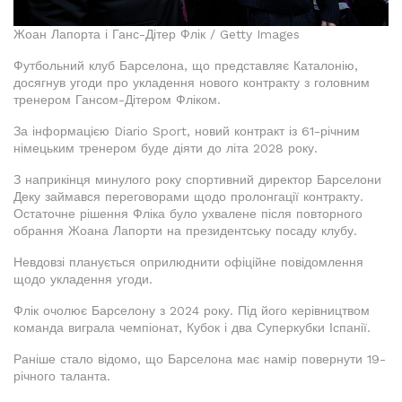
Жоан Лапорта і Ганс-Дітер Флік / Getty Images
Футбольний клуб Барселона, що представляє Каталонію,
досягнув угоди про укладення нового контракту з головним
тренером Гансом-Дітером Фліком.
За інформацією Diario Sport, новий контракт із 61-річним
німецьким тренером буде діяти до літа 2028 року.
З наприкінця минулого року спортивний директор Барселони
Деку займався переговорами щодо пролонгації контракту.
Остаточне рішення Фліка було ухвалене після повторного
обрання Жоана Лапорти на президентську посаду клубу.
Невдовзі планується оприлюднити офіційне повідомлення
щодо укладення угоди.
Флік очолює Барселону з 2024 року. Під його керівництвом
команда виграла чемпіонат, Кубок і два Суперкубки Іспанії.
Раніше стало відомо, що Барселона має намір повернути 19-
річного таланта.