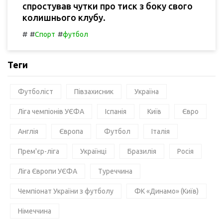
спростував чутки про тиск з боку свого
колишнього клубу.
#
#
#
Спорт
футбол
Теги
Футболіст
Півзахисник
Україна
Ліга чемпіонів УЄФА
Іспанія
Київ
Євро
Англія
Європа
Футбол
Італія
Прем'єр-ліга
Українці
Бразилія
Росія
Ліга Європи УЄФА
Туреччина
Чемпіонат України з футболу
ФК «Динамо» (Київ)
Німеччина