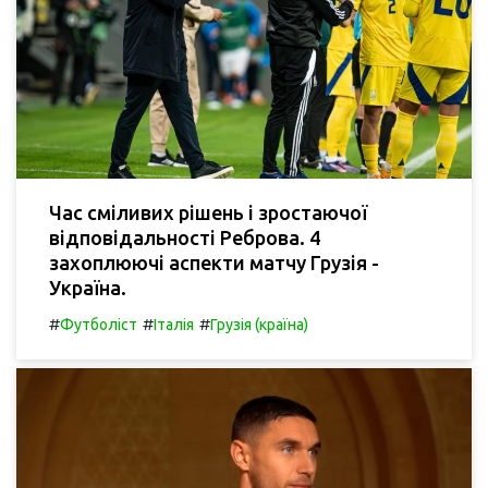
Час сміливих рішень і зростаючої
відповідальності Реброва. 4
захоплюючі аспекти матчу Грузія -
Україна.
#
#
#
Футболіст
Італія
Грузія (країна)