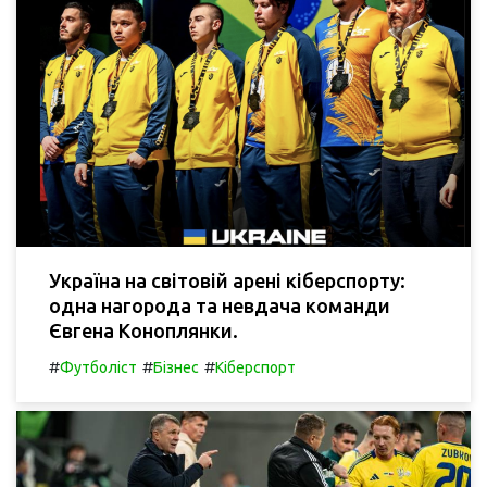
Україна на світовій арені кіберспорту:
одна нагорода та невдача команди
Євгена Коноплянки.
#
#
#
Футболіст
Бізнес
Кіберспорт