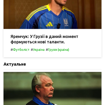
Яремчук: У Грузії в даний момент
формуються нові таланти.
#
#
#
Футболіст
Україна
Грузія (країна)
Актуальне