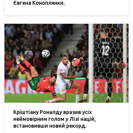
Євгена Коноплянки.
Кріштіану Роналду вразив усіх
неймовірним голом у Лізі націй,
встановивши новий рекорд.