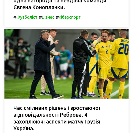
одна нагорода та невдача команди
Євгена Коноплянки.
#
#
#
Футболіст
Бізнес
Кіберспорт
Час сміливих рішень і зростаючої
відповідальності Реброва. 4
захоплюючі аспекти матчу Грузія -
Україна.