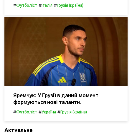
#
#
#
Футболіст
Італія
Грузія (країна)
Яремчук: У Грузії в даний момент
формуються нові таланти.
#
#
#
Футболіст
Україна
Грузія (країна)
Актуальне