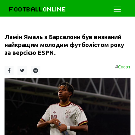
FOOTBALL
ONLINE
Ламін Ямаль з Барселони був визнаний
найкращим молодим футболістом року
за версією ESPN.
#
Спорт