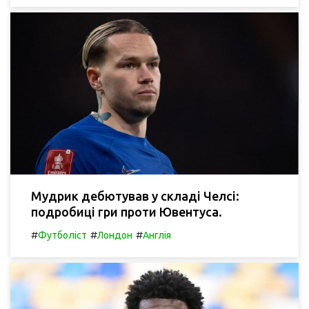
Мудрик дебютував у складі Челсі:
подробиці гри проти Ювентуса.
#
#
#
Футболіст
Лондон
Англія