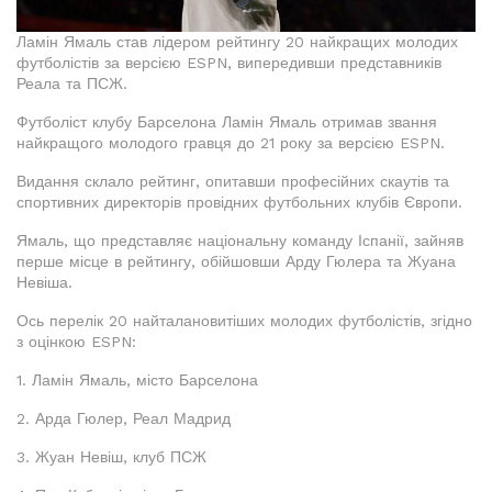
Ламін Ямаль став лідером рейтингу 20 найкращих молодих
футболістів за версією ESPN, випередивши представників
Реала та ПСЖ.
Футболіст клубу Барселона Ламін Ямаль отримав звання
найкращого молодого гравця до 21 року за версією ESPN.
Видання склало рейтинг, опитавши професійних скаутів та
спортивних директорів провідних футбольних клубів Європи.
Ямаль, що представляє національну команду Іспанії, зайняв
перше місце в рейтингу, обійшовши Арду Гюлера та Жуана
Невіша.
Ось перелік 20 найталановитіших молодих футболістів, згідно
з оцінкою ESPN:
1. Ламін Ямаль, місто Барселона
2. Арда Гюлер, Реал Мадрид
3. Жуан Невіш, клуб ПСЖ