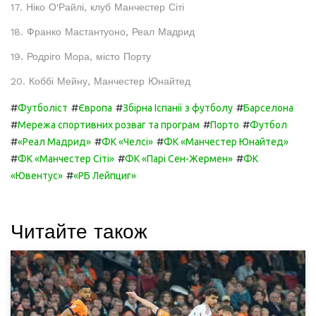
17. Ніко О'Райлі, клуб Манчестер Сіті
18. Франко Мастантуоно, Реал Мадрид
19. Родріго Мора, місто Порту
20. Коббі Мейну, Манчестер Юнайтед
#
#
#
#
Футболіст
Європа
Збірна Іспанії з футболу
Барселона
#
#
#
Мережа спортивних розваг та програм
Порто
Футбол
#
#
#
«Реал Мадрид»
ФК «Челсі»
ФК «Манчестер Юнайтед»
#
#
#
ФК «Манчестер Сіті»
ФК «Парі Сен-Жермен»
ФК
#
«Ювентус»
«РБ Лейпциг»
Читайте також