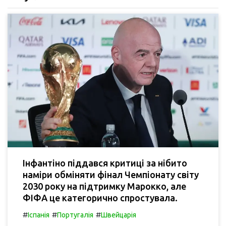
Інфантіно піддався критиці за нібито
наміри обміняти фінал Чемпіонату світу
2030 року на підтримку Марокко, але
ФІФА це категорично спростувала.
#
#
#
Іспанія
Португалія
Швейцарія