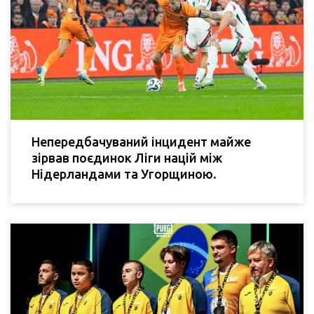
Непередбачуваний інцидент майже
зірвав поєдинок Ліги націй між
Нідерландами та Угорщиною.