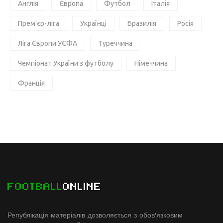
Англія
Європа
Футбол
Італія
Прем'єр-ліга
Українці
Бразилія
Росія
Ліга Європи УЄФА
Туреччина
Чемпіонат України з футболу
Німеччина
Франція
FOOTBALL
ONLINE
Републікація матеріалів дозволяється з обов'язковим