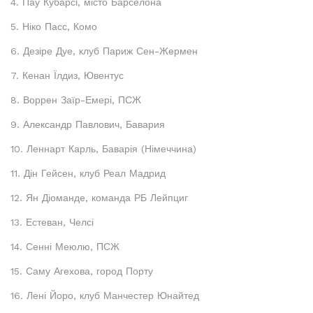
4. Пау Кубарсі, місто Барселона
5. Ніко Пасс, Комо
6. Дезіре Дуе, клуб Париж Сен-Жермен
7. Кенан Їлдиз, Ювентус
8. Воррен Заїр-Емері, ПСЖ
9. Александр Павлович, Бавария
10. Леннарт Карль, Баварія (Німеччина)
11. Дін Гейсен, клуб Реал Мадрид
12. Ян Діоманде, команда РБ Лейпциг
13. Естеван, Челсі
14. Сенні Меюлю, ПСЖ
15. Саму Агехова, город Порту
16. Лені Йоро, клуб Манчестер Юнайтед