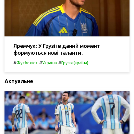
Яремчук: У Грузії в даний момент
формуються нові таланти.
#
#
#
Футболіст
Україна
Грузія (країна)
Актуальне