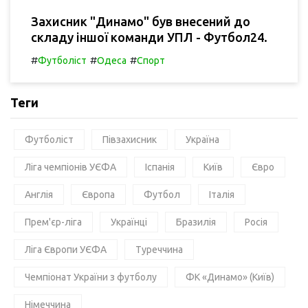
Захисник "Динамо" був внесений до
складу іншої команди УПЛ - Футбол24.
#
#
#
Футболіст
Одеса
Спорт
Теги
Футболіст
Півзахисник
Україна
Ліга чемпіонів УЄФА
Іспанія
Київ
Євро
Англія
Європа
Футбол
Італія
Прем'єр-ліга
Українці
Бразилія
Росія
Ліга Європи УЄФА
Туреччина
Чемпіонат України з футболу
ФК «Динамо» (Київ)
Німеччина