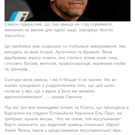
Сімеон підкреслив, що такі явища не слід сприймати
виключно як виклик для однієї нації, інформує Mundo
Deportivo.
Ця проблема має соціальне та глобальне вимірювання, яке
виходить за межі Іспанії, Аргентини та Бразилії. Вона
відображає втрату поваги, яка сталася кілька років тому,
стосовно батьків, вчителів, правоохоронців, керівників клубів
та тренерів...
Сьогодні вона зникла, і ми її більше її не маємо. Ми всі
маємо працювати з усвідомленням того, що цей шлях
полягає у вірі, що з вірою в Бога ми можемо
вдосконалюватися", -- сказав Сімеоне.
Під час гри між командами Іспанії та Єгипту, що проходила в
Барселоні на стадіоні Еспаньйола Корнелья Ель-Прат, на
трибунах лунали вигуки: "Хто не скаче, той мусульманин".
Варто зазначити, що видатний гравець іспанської збірної
Ламін Ямаль також є представником мусульманської віри.