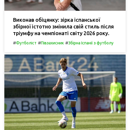
Виконав обіцянку: зірка іспанської
збірної істотно змінила свій стиль після
тріумфу на чемпіонаті світу 2026 року.
#
#
#
Футболіст
Півзахисник
Збірна Іспанії з футболу