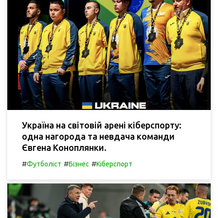
Україна на світовій арені кіберспорту:
одна нагорода та невдача команди
Євгена Коноплянки.
#
#
#
Футболіст
Бізнес
Кіберспорт