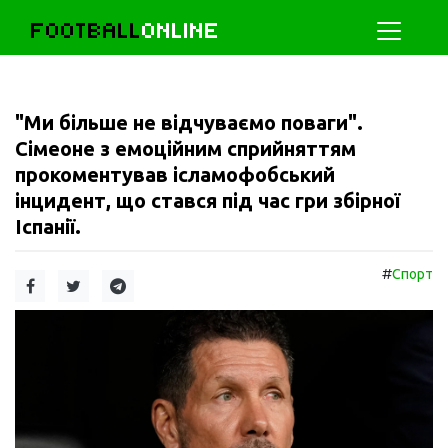
FOOTBALL
ONLINE
"Ми більше не відчуваємо поваги".
Сімеоне з емоційним сприйняттям
прокоментував ісламофобський
інцидент, що стався під час гри збірної
Іспанії.
#
Спорт