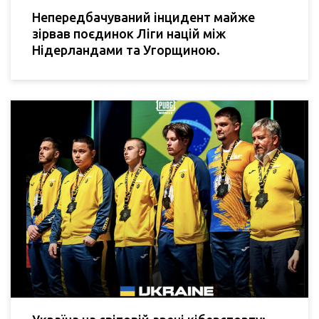
Непередбачуваний інцидент майже
зірвав поєдинок Ліги націй між
Нідерландами та Угорщиною.