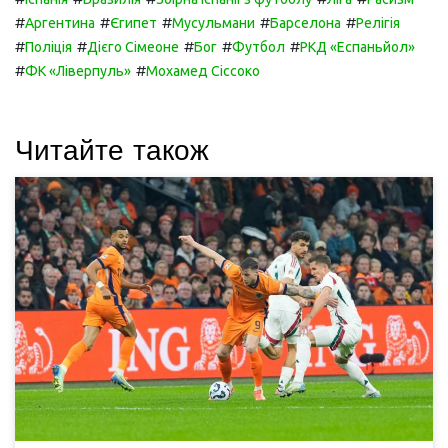
#
#
#
#
#
Аргентина
Єгипет
Мусульмани
Барселона
Релігія
#
#
#
#
#
Поліція
Дієго Сімеоне
Бог
Футбол
РКД «Еспаньйол»
#
#
ФК «Ліверпуль»
Мохамед Сіссоко
Читайте також