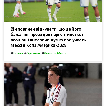
Він повинен відчувати, що це його
бажання: президент аргентинської
асоціації висловив думку про участь
Мессі в Копа Америка-2028.
#
#
#
Іспанія
Бразилія
Ліонель Мессі