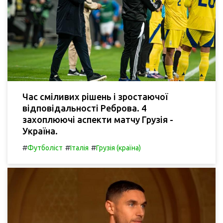
Час сміливих рішень і зростаючої
відповідальності Реброва. 4
захоплюючі аспекти матчу Грузія -
Україна.
#
#
#
Футболіст
Італія
Грузія (країна)