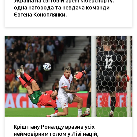
Україна на світовій арені кіберспорту:
одна нагорода та невдача команди
Євгена Коноплянки.
Кріштіану Роналду вразив усіх
неймовірним голом у Лізі націй,