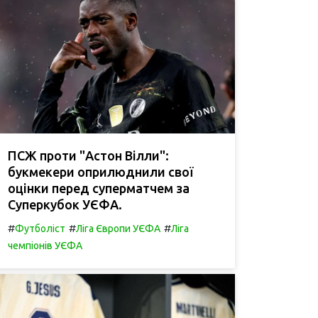
ПСЖ проти "Астон Вілли":
букмекери оприлюднили свої
оцінки перед суперматчем за
Суперкубок УЄФА.
#
#
#
Футболіст
Ліга Європи УЄФА
Ліга
чемпіонів УЄФА