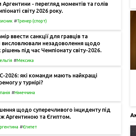
и Аргентини - перегляд моментів та голів
піонаті світу 2026 року.
#
хисник
Тренер (спорт)
мір ввести санкції для гравців та
які висловлювали незадоволення щодо
 рішень під час Чемпіонату світу-2026.
#
ельгія
Мексика
С-2026: які команди мають найкращі
ремогу у турнірі?
#
спанія
Німеччина
шення щодо суперечливого інциденту під
А
іж Аргентиною та Єгиптом.
#
ргентина
Єгипет