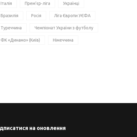
Італія
Прем'єр-ліга
Українці
Бразилія
Росія
Ліга Європи УЄФА
Туреччина
Чемпіонат України з футболу
ФК «Динамо» (Київ)
Німеччина
ідписатися на оновлення