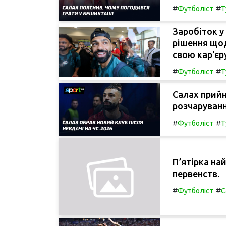
#
#
Футболіст
Т
Заробіток у
рішення щод
свою кар'єр
#
#
Футболіст
Т
Салах прийн
розчаруванн
#
#
Футболіст
Т
П’ятірка на
первенств.
#
#
Футболіст
С