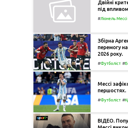
Двійні крит
під впливом
#
Ліонель Мессі
Збірна Арге
перемогу на
2026 року.
#
#
Футболіст
Б
Мессі зафік
першостях.
#
#
Футболіст
К
ВІДЕО. Поп
Мессі викон