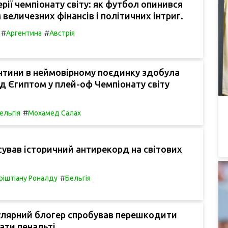
ерії чемпіонату світу: як футбол опинився
 величезних фінансів і політичних інтриг.
#
#
Аргентина
Австрія
нтини в неймовірному поєдинку здобула
д Єгиптом у плей-оф Чемпіонату світу
#
ельгія
Мохамед Салах
сував історичний антирекорд на світових
#
ріштіану Роналду
Бельгія
улярний блогер спробував перешкодити
ати пенальті.