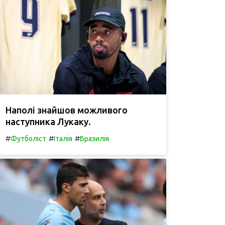
Наполі знайшов можливого
наступника Лукаку.
#
#
#
Футболіст
Італія
Бразилія