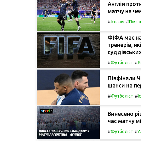
Англія прот
матчу на чем
#
#
Іспанія
Півза
ФІФА має на
тренерів, 
суддівських
#
#
Футболіст
Б
Півфінали Ч
шанси на пе
#
#
Футболіст
І
Винесено рі
час матчу м
#
#
Футболіст
А