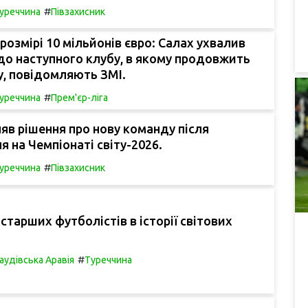
#
уреччина
Півзахисник
 розмірі 10 мільйонів євро: Салах ухвалив
о наступного клубу, в якому продовжить
у, повідомляють ЗМІ.
#
уреччина
Прем'єр-ліга
яв рішення про нову команду після
я на Чемпіонаті світу-2026.
#
уреччина
Півзахисник
йстарших футболістів в історії світових
#
аудівська Аравія
Туреччина