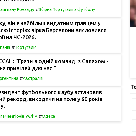
#
ріштіану Роналду
Збірна Португалії з футболу
у, він є найбільш видатним гравцем у
всю історію: зірка Барселони висловився
ії на ЧС-2026.
#
спанія
Португалія
САН: "Грати в одній команді з Салахом -
на привілей для нас."
#
ргентина
Австралія
Т
резидент футбольного клубу встановив
ий рекорд, виходячи на поле у 60 років
у.
#
іга чемпіонів УЄФА
Одеса