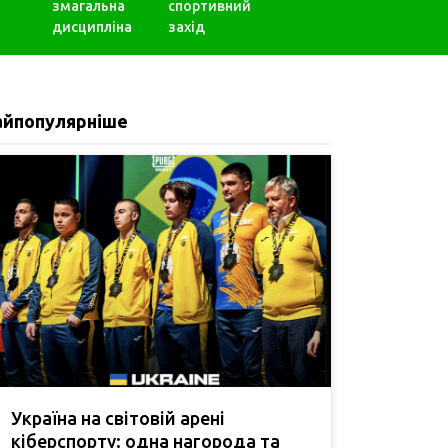
змагальна
спортивний
дисципліна
захід
айпопулярніше
Україна на світовій арені
кіберспорту: одна нагорода та