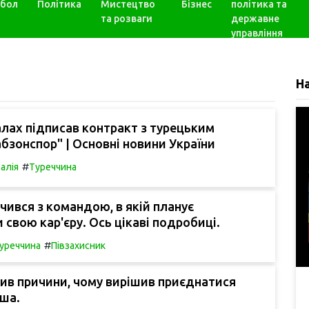
бол
Політика
Мистецтво
Бізнес
політика та
та розваги
державне
управління
Н
лах підписав контракт з турецьким
бзонспор" | Основні новини України
#
талія
Туреччина
чився з командою, в якій планує
свою кар'єру. Ось цікаві подробиці.
#
уреччина
Півзахисник
ив причини, чому вирішив приєднатися
ша.