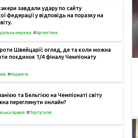
хакери завдали удару по сайту
ої федерації у відповідь на поразку на
віту.
#
ціальна мережа
Аргентина
роти Швейцарії: огляд, де та коли можна
ти поєдинок 1/4 фіналу Чемпіонату
#
иїв
Норвегія
панією та Бельгією на Чемпіонаті світу
жна переглянути онлайн?
#
вська Аравія
Португалія