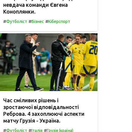
невдача команди Євгена
Коноплянки.
#
#
#
Футболіст
Бізнес
Кіберспорт
Час сміливих рішень і
зростаючої відповідальності
Реброва. 4 захоплюючі аспекти
матчу Грузія - Україна.
#
#
#
Футболіст
Італія
Грузія (країна)