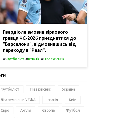
Гвардіола вмовив зіркового
гравця ЧС-2026 приєднатися до
"Барселони", відмовившись від
переходу в "Реал".
#
#
#
Футболіст
Іспанія
Півзахисник
еги
Футболіст
Півзахисник
Україна
Ліга чемпіонів УЄФА
Іспанія
Київ
Євро
Англія
Європа
Футбол