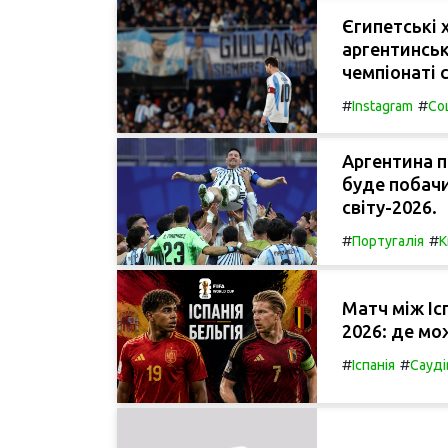
Єгипетські 
аргентинськ
чемпіонаті с
#
#
Instagram
Со
Аргентина п
буде побачи
світу-2026.
#
#
Португалія
К
Матч між Іс
2026: де мо
#
#
Іспанія
Сауді