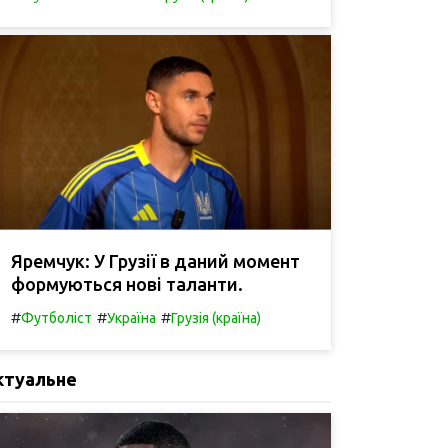
Яремчук: У Грузії в даний момент
формуються нові таланти.
#
#
#
Футболіст
Україна
Грузія (країна)
ктуальне