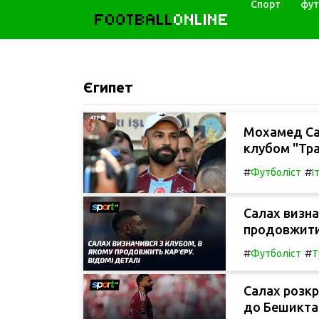
Спорт
фут
FOOTBALL
ONLINE
Єгипет
Мохамед Са
клубом "Тра
#
#
Футболіст
І
Салах визна
продовжити 
#
#
Футболіст
Т
Салах розкр
до Бешикта