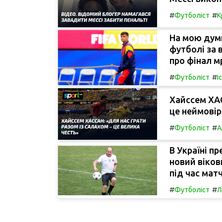
#
#
Футболіст
К
На мою думк
футболі за 
про фінал мр
#
#
Футболіст
І
Хайссем ХАС
це неймовір
#
#
Футболіст
А
В Україні п
новий віков
під час матч
#
#
Футболіст
Л