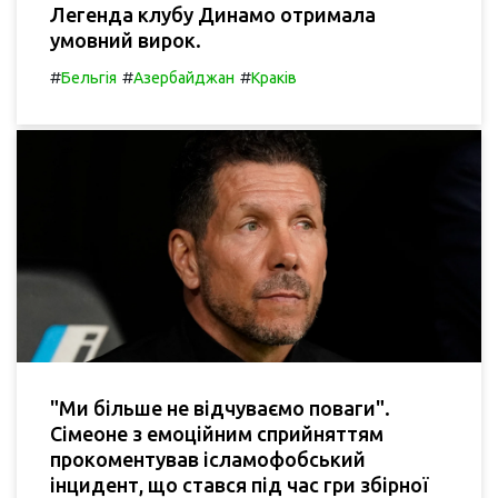
Легенда клубу Динамо отримала
умовний вирок.
#
#
#
Бельгія
Азербайджан
Краків
"Ми більше не відчуваємо поваги".
Сімеоне з емоційним сприйняттям
прокоментував ісламофобський
інцидент, що стався під час гри збірної