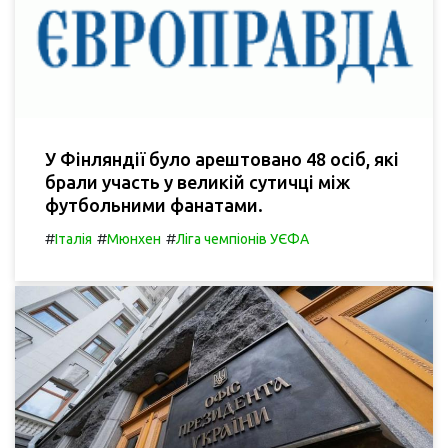
У Фінляндії було арештовано 48 осіб, які
брали участь у великій сутичці між
футбольними фанатами.
#
#
#
Італія
Мюнхен
Ліга чемпіонів УЄФА