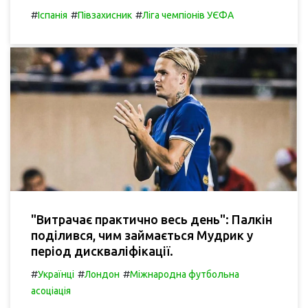
#
#
#
Іспанія
Півзахисник
Ліга чемпіонів УЄФА
"Витрачає практично весь день": Палкін
поділився, чим займається Мудрик у
період дискваліфікації.
#
#
#
Українці
Лондон
Міжнародна футбольна
асоціація