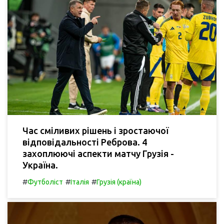
Час сміливих рішень і зростаючої
відповідальності Реброва. 4
захоплюючі аспекти матчу Грузія -
Україна.
#
#
#
Футболіст
Італія
Грузія (країна)