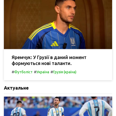
Яремчук: У Грузії в даний момент
формуються нові таланти.
#
#
#
Футболіст
Україна
Грузія (країна)
Актуальне