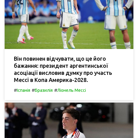
Він повинен відчувати, що це його
бажання: президент аргентинської
асоціації висловив думку про участь
Мессі в Копа Америка-2028.
#
#
#
Іспанія
Бразилія
Ліонель Мессі