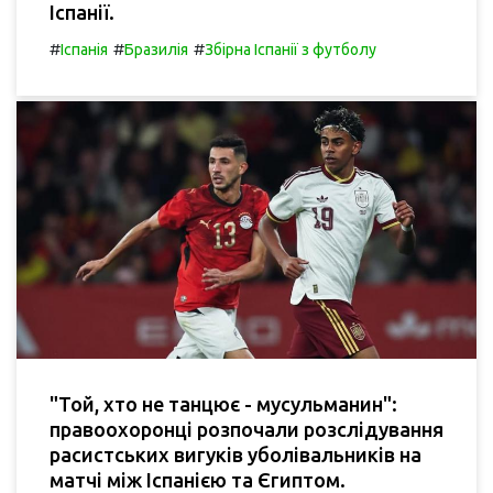
Іспанії.
#
#
#
Іспанія
Бразилія
Збірна Іспанії з футболу
"Той, хто не танцює - мусульманин":
правоохоронці розпочали розслідування
расистських вигуків уболівальників на
матчі між Іспанією та Єгиптом.