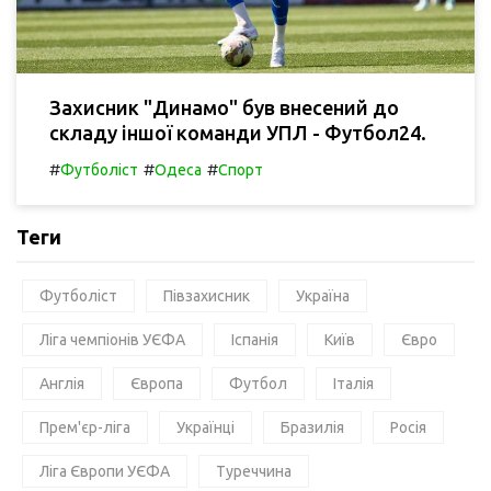
Захисник "Динамо" був внесений до
складу іншої команди УПЛ - Футбол24.
#
#
#
Футболіст
Одеса
Спорт
Теги
Футболіст
Півзахисник
Україна
Ліга чемпіонів УЄФА
Іспанія
Київ
Євро
Англія
Європа
Футбол
Італія
Прем'єр-ліга
Українці
Бразилія
Росія
Ліга Європи УЄФА
Туреччина