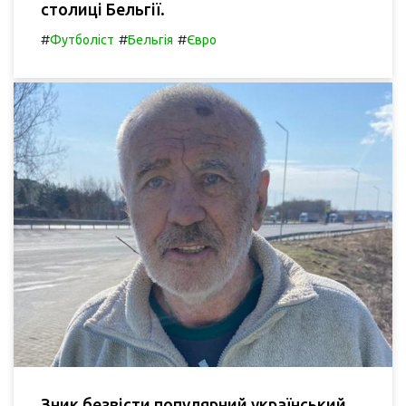
столиці Бельгії.
#
#
#
Футболіст
Бельгія
Євро
Зник безвісти популярний український