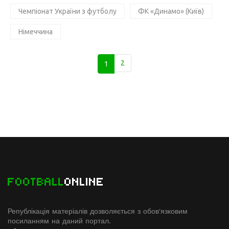
Чемпіонат України з футболу
ФК «Динамо» (Київ)
Німеччина
1
2
FOOTBALL
ONLINE
Републікація матеріалів дозволяється з обов'язковим
посиланням на даний портал.