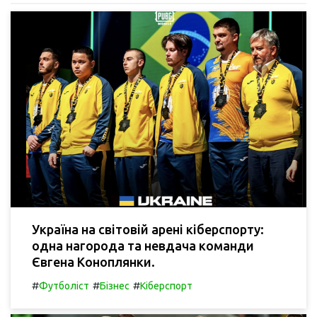
Україна на світовій арені кіберспорту:
одна нагорода та невдача команди
Євгена Коноплянки.
#
#
#
Футболіст
Бізнес
Кіберспорт