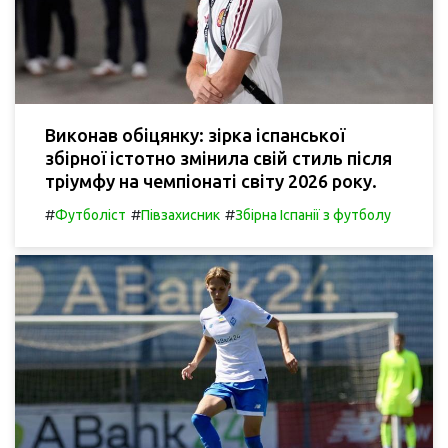
Виконав обіцянку: зірка іспанської
збірної істотно змінила свій стиль після
тріумфу на чемпіонаті світу 2026 року.
#
#
#
Футболіст
Півзахисник
Збірна Іспанії з футболу