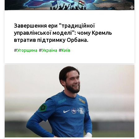
Завершення ери "традиційної
управлінської моделі": чому Кремль
втратив підтримку Орбана.
#
#
#
Угорщина
Україна
Київ