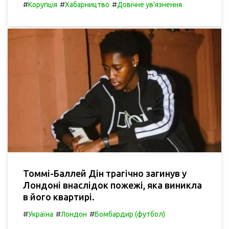
#
#
#
Корупція
Хабарництво
Довічне ув'язнення
Томмі-Баллей Дін трагічно загинув у
Лондоні внаслідок пожежі, яка виникла
в його квартирі.
#
#
#
Україна
Лондон
Бомбардир (футбол)