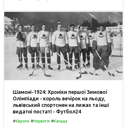
Шамоні-1924: Хроніки першої Зимової
Олімпіади - король вечірок на льоду,
львівський спортсмен на лижах та інші
видатні постаті - Футбол24
#
#
#
Європа
Норвегія
Канада