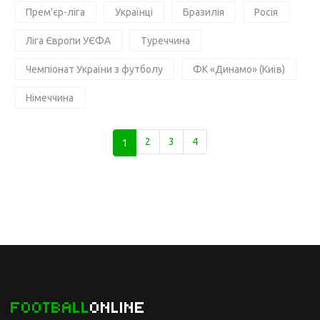
Прем'єр-ліга
Українці
Бразилія
Росія
Ліга Європи УЄФА
Туреччина
Чемпіонат України з футболу
ФК «Динамо» (Київ)
Німеччина
1
2
3
4
FOOTBALL
ONLINE