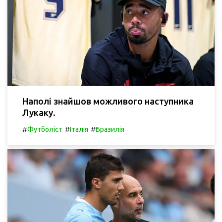
Наполі знайшов можливого наступника
Лукаку.
#
#
#
Футболіст
Італія
Бразилія