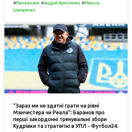
#
#
#
Півзахисник
Андрій Ярмоленко
Микола
Шапаренко
"Зараз ми не здатні грати на рівні
Манчестера чи Реала": Баранов про
перші закордонні тренувальні збори
Кудрівки та стратегію в УПЛ - Футбол24.