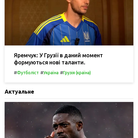
Яремчук: У Грузії в даний момент
формуються нові таланти.
#
#
#
Футболіст
Україна
Грузія (країна)
Актуальне