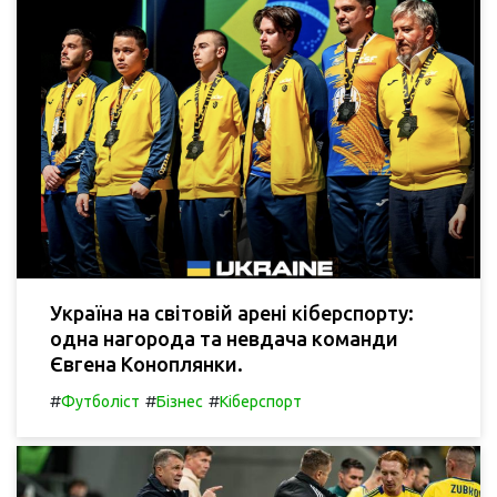
Україна на світовій арені кіберспорту:
одна нагорода та невдача команди
Євгена Коноплянки.
#
#
#
Футболіст
Бізнес
Кіберспорт