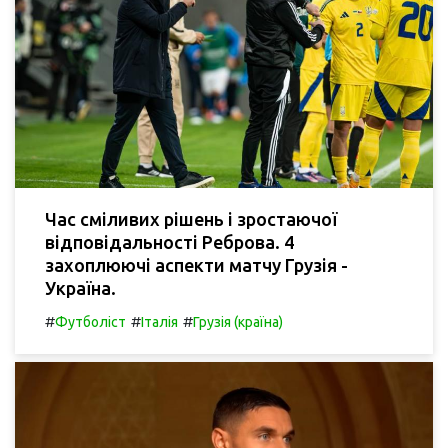
Час сміливих рішень і зростаючої
відповідальності Реброва. 4
захоплюючі аспекти матчу Грузія -
Україна.
#
#
#
Футболіст
Італія
Грузія (країна)