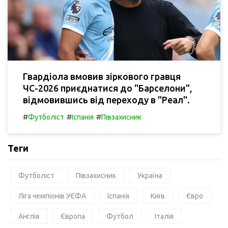
Гвардіола вмовив зіркового гравця
ЧС-2026 приєднатися до "Барселони",
відмовившись від переходу в "Реал".
#
#
#
Футболіст
Іспанія
Півзахисник
Теги
Футболіст
Півзахисник
Україна
Ліга чемпіонів УЄФА
Іспанія
Київ
Євро
Англія
Європа
Футбол
Італія