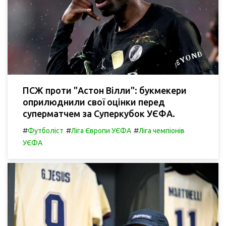
ПСЖ проти "Астон Вілли": букмекери
оприлюднили свої оцінки перед
суперматчем за Суперкубок УЄФА.
#
#
#
Футболіст
Ліга Європи УЄФА
Ліга чемпіонів
УЄФА