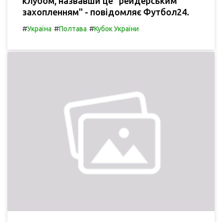
клубом, назвавши це "рейдерським
захопленням" - повідомляє Футбол24.
#
#
#
Україна
Полтава
Кубок України