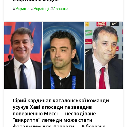
#
#
#
Україна
Українці
Лозанна
Сірий кардинал каталонської команди
усунув Хаві з посади та завадив
поверненню Мессі — несподіване
"викриття" легенди може стати
фатальним для Лапорти — 9 березня