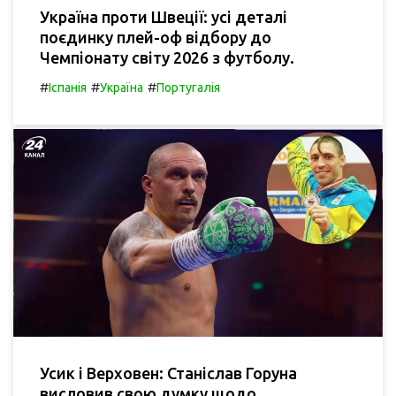
Україна проти Швеції: усі деталі
поєдинку плей-оф відбору до
Чемпіонату світу 2026 з футболу.
#
#
#
Іспанія
Україна
Португалія
Усик і Верховен: Станіслав Горуна
висловив свою думку щодо