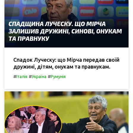
Спадок Луческу: що Мірча передав своїй
дружині, дітям, онукам та правнукам.
#
#
#
Італія
Україна
Румунія