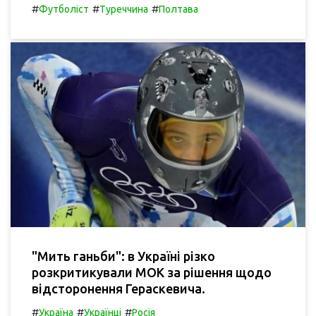
#
#
#
Футболіст
Туреччина
Полтава
"Мить ганьби": в Україні різко
розкритикували МОК за рішення щодо
відсторонення Гераскевича.
#
#
#
Україна
Українці
Росія