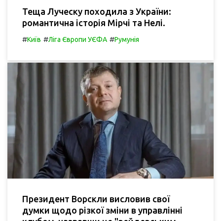
Теща Луческу походила з України:
романтична історія Мірчі та Нелі.
#
#
#
Київ
Ліга Європи УЄФА
Румунія
Президент Ворскли висловив свої
думки щодо різкої зміни в управлінні