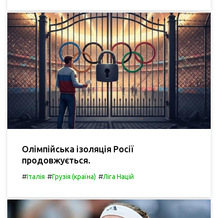
Олімпійська ізоляція Росії
продовжується.
#
#
#
Італія
Грузія (країна)
Ліга Націй