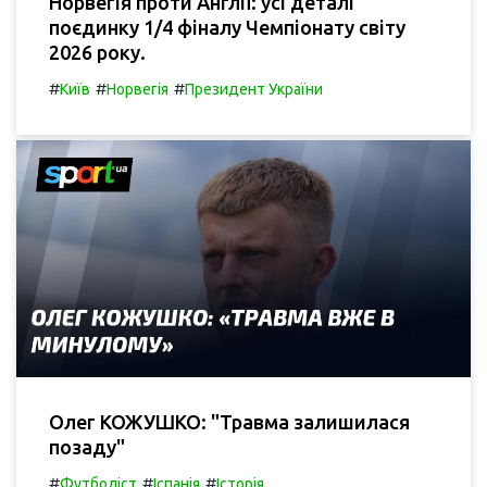
Норвегія проти Англії: усі деталі
поєдинку 1/4 фіналу Чемпіонату світу
2026 року.
#
#
#
Київ
Норвегія
Президент України
Олег КОЖУШКО: "Травма залишилася
позаду"
#
#
#
Футболіст
Іспанія
Історія