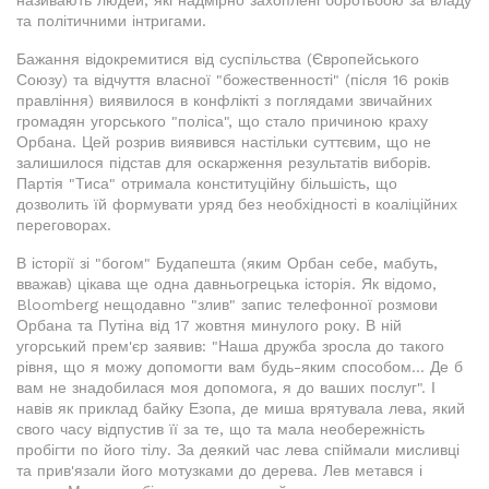
та політичними інтригами.
Бажання відокремитися від суспільства (Європейського
Союзу) та відчуття власної "божественності" (після 16 років
правління) виявилося в конфлікті з поглядами звичайних
громадян угорського "поліса", що стало причиною краху
Орбана. Цей розрив виявився настільки суттєвим, що не
залишилося підстав для оскарження результатів виборів.
Партія "Тиса" отримала конституційну більшість, що
дозволить їй формувати уряд без необхідності в коаліційних
переговорах.
В історії зі "богом" Будапешта (яким Орбан себе, мабуть,
вважав) цікава ще одна давньогрецька історія. Як відомо,
Bloomberg нещодавно "злив" запис телефонної розмови
Орбана та Путіна від 17 жовтня минулого року. В ній
угорський прем'єр заявив: "Наша дружба зросла до такого
рівня, що я можу допомогти вам будь-яким способом... Де б
вам не знадобилася моя допомога, я до ваших послуг". І
навів як приклад байку Езопа, де миша врятувала лева, який
свого часу відпустив її за те, що та мала необережність
пробігти по його тілу. За деякий час лева спіймали мисливці
та прив'язали його мотузками до дерева. Лев метався і