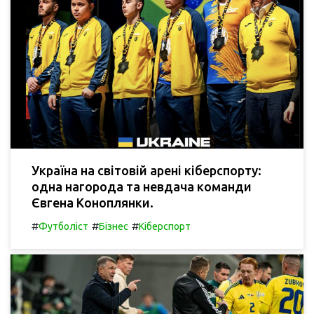
Україна на світовій арені кіберспорту:
одна нагорода та невдача команди
Євгена Коноплянки.
#
#
#
Футболіст
Бізнес
Кіберспорт