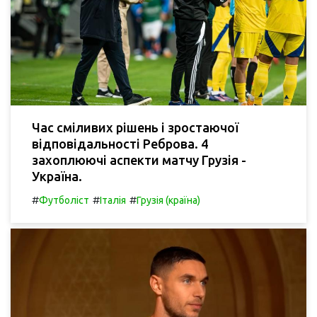
Час сміливих рішень і зростаючої
відповідальності Реброва. 4
захоплюючі аспекти матчу Грузія -
Україна.
#
#
#
Футболіст
Італія
Грузія (країна)