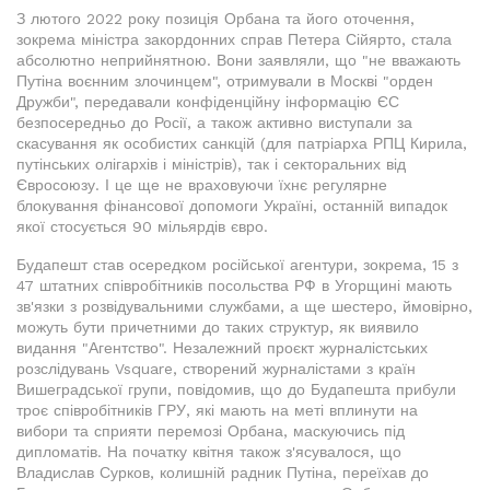
З лютого 2022 року позиція Орбана та його оточення,
зокрема міністра закордонних справ Петера Сійярто, стала
абсолютно неприйнятною. Вони заявляли, що "не вважають
Путіна воєнним злочинцем", отримували в Москві "орден
Дружби", передавали конфіденційну інформацію ЄС
безпосередньо до Росії, а також активно виступали за
скасування як особистих санкцій (для патріарха РПЦ Кирила,
путінських олігархів і міністрів), так і секторальних від
Євросоюзу. І це ще не враховуючи їхнє регулярне
блокування фінансової допомоги Україні, останній випадок
якої стосується 90 мільярдів євро.
Будапешт став осередком російської агентури, зокрема, 15 з
47 штатних співробітників посольства РФ в Угорщині мають
зв'язки з розвідувальними службами, а ще шестеро, ймовірно,
можуть бути причетними до таких структур, як виявило
видання "Агентство". Незалежний проєкт журналістських
розслідувань Vsquare, створений журналістами з країн
Вишеградської групи, повідомив, що до Будапешта прибули
троє співробітників ГРУ, які мають на меті вплинути на
вибори та сприяти перемозі Орбана, маскуючись під
дипломатів. На початку квітня також з'ясувалося, що
Владислав Сурков, колишній радник Путіна, переїхав до