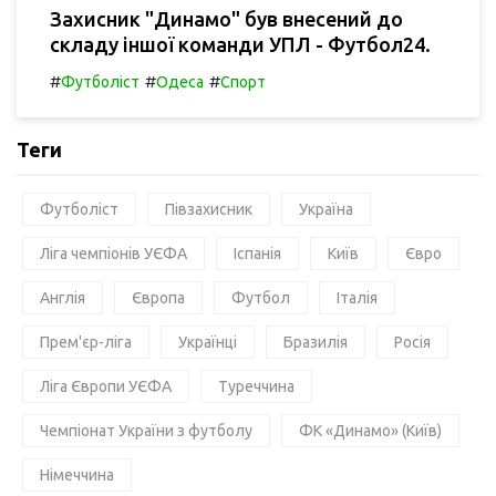
Захисник "Динамо" був внесений до
складу іншої команди УПЛ - Футбол24.
#
#
#
Футболіст
Одеса
Спорт
Теги
Футболіст
Півзахисник
Україна
Ліга чемпіонів УЄФА
Іспанія
Київ
Євро
Англія
Європа
Футбол
Італія
Прем'єр-ліга
Українці
Бразилія
Росія
Ліга Європи УЄФА
Туреччина
Чемпіонат України з футболу
ФК «Динамо» (Київ)
Німеччина