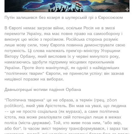
Путін залишився без козиря в шулерській грі з Євросоюзом
В Європі немає загрози війни, оскільки Росія не в змозі
перемогти Україну, яка має повне право на самооборону і
виконує цю місію з героїзмом. Російська сторона розуміє
лише мову сили, тому Європа повинна демонструвати свою
потужність. Ці слова належать прем'єр-міністру Угорщини
Віктору Орбану, який висловив їх у червні минулого року,
намагаючись здобути підтримку місцевих прихильників
України. Проте його маніпуляції, як однієї з найвідоміших
"політичних тварин" Європи, не принесли успіху: він зазнав
нищівної поразки на виборах.
Давньогрецькі мотиви падіння Орбана
"Політична тварина" це не образа, а термін (грец. zōon
politikon), який увів Арістотель. Він мав на увазі, що людина
-- це не просто соціальна (як мураха), а саме політична
істота, яка може реалізувати свій потенціал лише в межах
поліса (міста-держави). Той, хто живе поза ним, "або звір,
або бог". Із часом зміст терміну трансформувався, і зараз так
називають людей, які надмірно захоплені боротьбою за владу