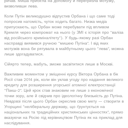
ричав. Миша прибігла на допомогу й перегризла мотузку,
визволивши лева.
Коли Путін великодушно відпустив Орбана і що саме тоді
попросив натомість, чуток ходить багато. Низка медіа
припускають, що Орбан може перебувати під впливом
Кремля через компромат на нього (у ЗМІ є історія про "валіза
від російського криміналітету"). У будь-якому разі Орбан
насправді виявився ручною "мишею Путіна". І від яких
мотузків вона би рятувала в майбутньому цього "лева", можна
лише здогадуватися.
Сійярто тепер, мабуть, зможе засвітитися лише в Москві.
Важливим моментом у зміщенні курсу Віктора Орбана в бік
Росії став 2014 рік, коли він уклав угоду про надання великого
кредиту для розширення угорської атомної електростанції
"Пакш-2". Цей крок став знаковим не лише з економічної
точки зору, але й свідчив про ідеологічну близькість до Путіна.
Невдовзі після цього Орбан окреслив свою мету — створити в
Угорщині "неліберальну державу, що ґрунтується на
національних та традиційних християнських цінностях", прямо
вказуючи на Росію під керівництвом Путіна як на приклад для
наслідування.