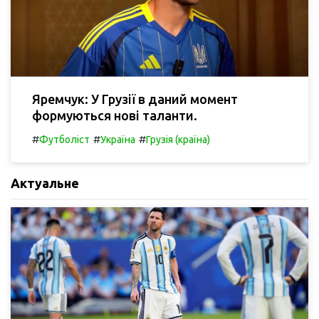
Яремчук: У Грузії в даний момент
формуються нові таланти.
#
#
#
Футболіст
Україна
Грузія (країна)
Актуальне