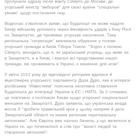
пролунали одразу після візиту Сійярто до Москви, де
угорський міністр "виборов" для своєї країни "спеціальні
умови" щодо постачання газу.
Водночас з’являлися заяви, що Будапешт не може надати
Києву військову допомогу через ймовірність ударів з боку Росії
по Закарпаттю, де проживає угорське населення. Така
регіональна "сегрегація" викликала обурення у голови
угорської громади в Києві Тібора Томпи: "Згідно з логікою
Сійярто, виходить, що я, як український угорець, що живе не
в Закарпатті, а в Києві, і взагалі всі представники нашої
громади, які проживають в Україні, є мішенню для атак".
У квітні 2023 року до відповідної риторики вдалася й
віцеспікерка угорського парламенту Дора Дуро, яка в інтерв'ю
російським "Известиям" пояснила негативне ставлення
Будапешта до інтеграції України в ЄС і НАТО. За її словами,
це пов'язано з політикою Києва щодо угорської національної
меншини на Закарпатті. Дуро заявила, що українська влада
могла б "зробити правильний крок у цьому напрямі й дати
Закарпатській області та іншим регіонам територіальну
автономію". Але Європа вже наочно бачила, у що вилилося в
Україні те, що починалося зі слів про "захист людей та
створення автономії".