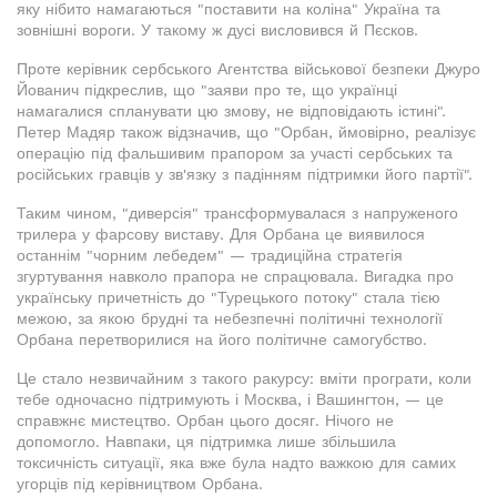
яку нібито намагаються "поставити на коліна" Україна та
зовнішні вороги. У такому ж дусі висловився й Пєсков.
Проте керівник сербського Агентства військової безпеки Джуро
Йованич підкреслив, що "заяви про те, що українці
намагалися спланувати цю змову, не відповідають істині".
Петер Мадяр також відзначив, що "Орбан, ймовірно, реалізує
операцію під фальшивим прапором за участі сербських та
російських гравців у зв'язку з падінням підтримки його партії".
Таким чином, "диверсія" трансформувалася з напруженого
трилера у фарсову виставу. Для Орбана це виявилося
останнім "чорним лебедем" — традиційна стратегія
згуртування навколо прапора не спрацювала. Вигадка про
українську причетність до "Турецького потоку" стала тією
межою, за якою брудні та небезпечні політичні технології
Орбана перетворилися на його політичне самогубство.
Це стало незвичайним з такого ракурсу: вміти програти, коли
тебе одночасно підтримують і Москва, і Вашингтон, — це
справжнє мистецтво. Орбан цього досяг. Нічого не
допомогло. Навпаки, ця підтримка лише збільшила
токсичність ситуації, яка вже була надто важкою для самих
угорців під керівництвом Орбана.