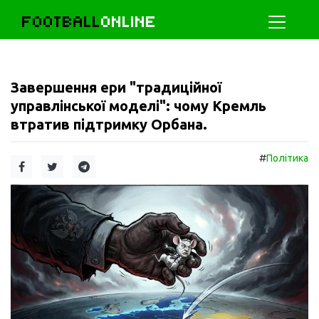
FOOTBALL
ONLINE
Завершення ери "традиційної
управлінської моделі": чому Кремль
втратив підтримку Орбана.
#
Політика