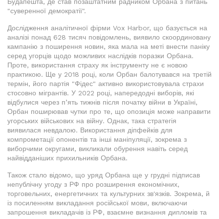
Будапешта, де став позаштатним радником Орбана з питань
"суверенної демократії".
Дослідження аналітичної фірми Vox Harbor, що базується на
аналізі понад 628 тисяч повідомлень, виявило скоординовану
кампанію з поширення новин, яка мала на меті внести паніку
серед угорців щодо можливих наслідків поразки Орбана.
Проте, використання страху як інструменту не є новою
практикою. Ще у 2018 році, коли Орбан балотувався на третій
термін, його партія "Фідес" активно використовувала страхи
стосовно мігрантів. У 2022 році, напередодні виборів, які
відбулися через п’ять тижнів після початку війни в Україні,
Орбан поширював чутки про те, що опозиція може направити
угорських військових на війну. Однак, така стратегія
виявилася невдалою. Використання діпфейків для
компрометації опонентів та інші маніпуляції, зокрема з
виборчими округами, викликали обурення навіть серед
найвідданіших прихильників Орбана.
Також стало відомо, що уряд Орбана ще у грудні підписав
непублічну угоду з РФ про розширення економічних,
торговельних, енергетичних та культурних зв'язків. Зокрема, й
із посиленням викладання російської мови, включаючи
запрошення викладачів із РФ, взаємне визнання дипломів та