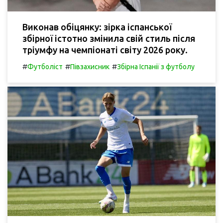
Виконав обіцянку: зірка іспанської
збірної істотно змінила свій стиль після
тріумфу на чемпіонаті світу 2026 року.
#
#
#
Футболіст
Півзахисник
Збірна Іспанії з футболу