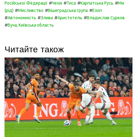
#
#
#
#
Російської Федерації
Чехія
Тиса
Карпатська Русь
Ми
#
#
#
(рід)
Мисливство
Вішеградська група
Езоп
#
#
#
#
Автономність
Злива
Аристотель
Владислав Сурков
#
Буча, Київська область
Читайте також