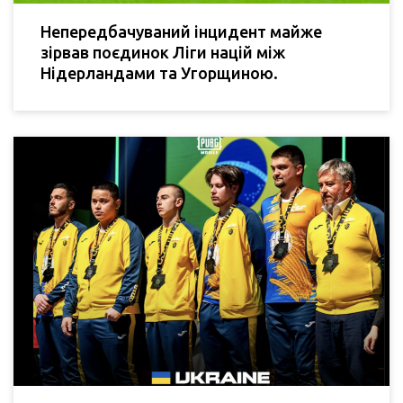
Непередбачуваний інцидент майже
зірвав поєдинок Ліги націй між
Нідерландами та Угорщиною.