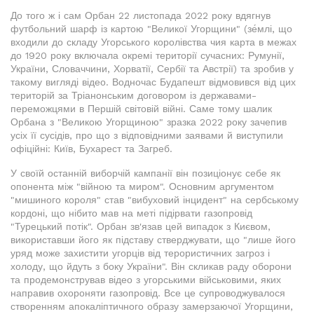
До того ж і сам Орбан 22 листопада 2022 року вдягнув
футбольний шарф із картою "Великої Угорщини" (зе́млі, що
входили до складу Угорського королівства чия карта в межах
до 1920 року включала окремі території сучасних: Румунії,
України, Словаччини, Хорватії, Сербії та Австрії) та зробив у
такому вигляді відео. Водночас Будапешт відмовився від цих
територій за Тріанонським договором із державами-
переможцями в Першій світовій війні. Саме тому шалик
Орбана з "Великою Угорщиною" зразка 2022 року зачепив
усіх її сусідів, про що з відповідними заявами й виступили
офіційні: Київ, Бухарест та Загреб.
У своїй останній виборчій кампанії він позиціонує себе як
опонента між "війною та миром". Основним аргументом
"мишиного короля" став "вибуховий інцидент" на сербському
кордоні, що нібито мав на меті підірвати газопровід
"Турецький потік". Орбан зв'язав цей випадок з Києвом,
використавши його як підставу стверджувати, що "лише його
уряд може захистити угорців від терористичних загроз і
холоду, що йдуть з боку України". Він скликав раду оборони
та продемонстрував відео з угорськими військовими, яких
направив охороняти газопровід. Все це супроводжувалося
створенням апокаліптичного образу замерзаючої Угорщини,