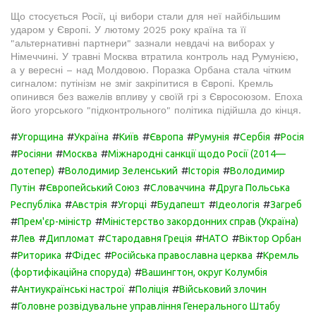
Що стосується Росії, ці вибори стали для неї найбільшим
ударом у Європі. У лютому 2025 року країна та її
"альтернативні партнери" зазнали невдачі на виборах у
Німеччині. У травні Москва втратила контроль над Румунією,
а у вересні – над Молдовою. Поразка Орбана стала чітким
сигналом: путінізм не зміг закріпитися в Європі. Кремль
опинився без важелів впливу у своїй грі з Євросоюзом. Епоха
його угорського "підконтрольного" політика підійшла до кінця.
#
#
#
#
#
#
#
Угорщина
Україна
Київ
Європа
Румунія
Сербія
Росія
#
#
#
Росіяни
Москва
Міжнародні санкції щодо Росії (2014—
#
#
#
дотепер)
Володимир Зеленський
Історія
Володимир
#
#
#
Путін
Європейський Союз
Словаччина
Друга Польська
#
#
#
#
#
Республіка
Австрія
Угорці
Будапешт
Ідеологія
Загреб
#
#
Прем'єр-міністр
Міністерство закордонних справ (Україна)
#
#
#
#
#
Лев
Дипломат
Стародавня Греція
НАТО
Віктор Орбан
#
#
#
#
Риторика
Фідес
Російська православна церква
Кремль
#
(фортифікаційна споруда)
Вашингтон, округ Колумбія
#
#
#
Антиукраїнські настрої
Поліція
Військовий злочин
#
Головне розвідувальне управління Генерального Штабу