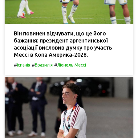
Він повинен відчувати, що це його
бажання: президент аргентинської
асоціації висловив думку про участь
Мессі в Копа Америка-2028.
#
#
#
Іспанія
Бразилія
Ліонель Мессі