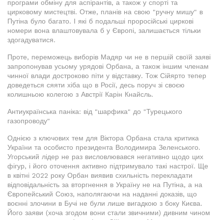
програми обміну для аспірантів, а також у спорті та
цирковому мистецтві. Отже, планів на свою "ручну мишу" в
Путіна було багато. І які б подальші проросійські циркові
номери вона влаштовувала б у Європі, залишається тільки
здогадуватися.
Проте, переможець виборів Мадяр чи не в першій своїй заяві
запропонував усьому урядові Орбана, а також іншим членам
чинної влади достроково піти у відставку. Тож Сійярто тепер
доведеться сяяти хіба що в Росії, десь поруч зі своєю
колишньою колегою з Австрії Карін Кнайсль.
Антиукраїнська паніка: від "шарфика" до "Турецького
газопроводу"
Однією з ключових тем для Віктора Орбана стала критика
України та особисто президента Володимира Зеленського.
Угорський лідер не раз висловлювався негативно щодо цих
фігур, і його оточення активно підтримувало такі настрої. Ще
в квітні 2022 року Орбан виявив схильність перекладати
відповідальність за вторгнення в Україну не на Путіна, а на
Європейський Союз, наполягаючи на наданні доказів, що
воєнні злочини в Бучі не були лише вигадкою з боку Києва.
Його заяви (хоча згодом вони стали звичними) дивним чином