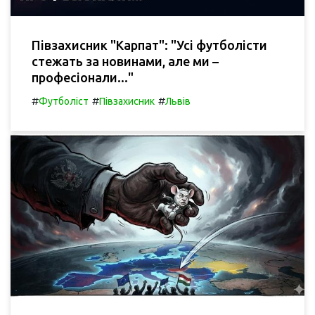
Півзахисник "Карпат": "Усі футболісти
стежать за новинами, але ми –
професіонали..."
#
#
#
Футболіст
Півзахисник
Львів