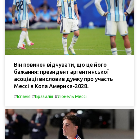
Він повинен відчувати, що це його
бажання: президент аргентинської
асоціації висловив думку про участь
Мессі в Копа Америка-2028.
#
#
#
Іспанія
Бразилія
Ліонель Мессі