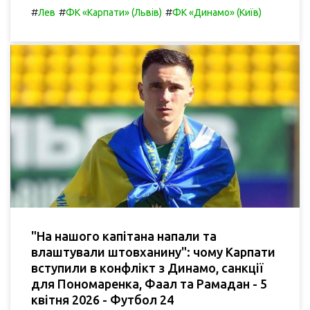
#
#
#
Лев
ФК «Карпати» (Львів)
ФК «Динамо» (Київ)
"На нашого капітана напали та
влаштували штовханину": чому Карпати
вступили в конфлікт з Динамо, санкції
для Пономаренка, Фаал та Рамадан - 5
квітня 2026 - Футбол 24