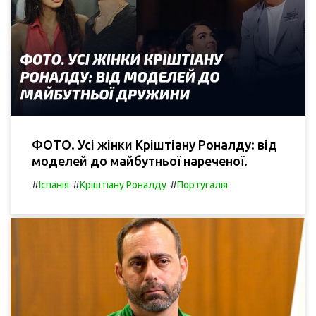
ФОТО. Усі жінки Кріштіану Роналду: від
моделей до майбутньої нареченої.
#
#
#
Іспанія
Кріштіану Роналду
Португалія