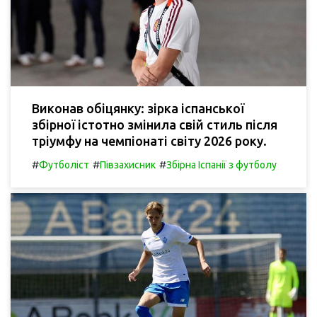
Виконав обіцянку: зірка іспанської
збірної істотно змінила свій стиль після
тріумфу на чемпіонаті світу 2026 року.
#
#
#
Футболіст
Півзахисник
Збірна Іспанії з футболу