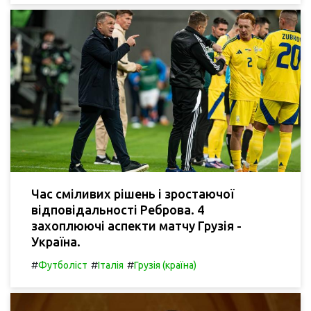
Час сміливих рішень і зростаючої
відповідальності Реброва. 4
захоплюючі аспекти матчу Грузія -
Україна.
#
#
#
Футболіст
Італія
Грузія (країна)