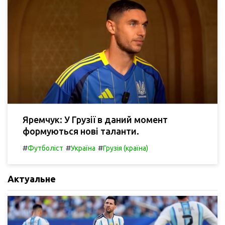
Яремчук: У Грузії в даний момент
формуються нові таланти.
#
#
#
Футболіст
Україна
Грузія (країна)
Актуальне