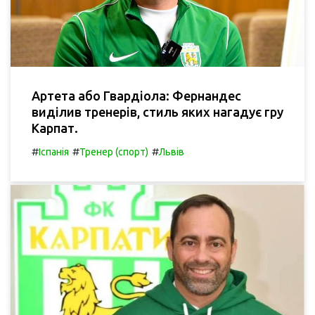
Артета або Гвардіола: Фернандес
виділив тренерів, стиль яких нагадує гру
Карпат.
#
#
#
Іспанія
Тренер (спорт)
Львів