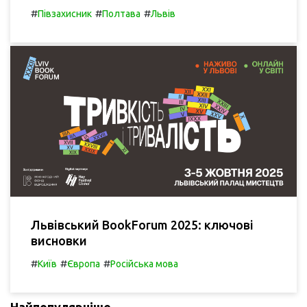
#
#
#
Півзахисник
Полтава
Львів
Львівський BookForum 2025: ключові
висновки
#
#
#
Київ
Європа
Російська мова
Найпопулярніше