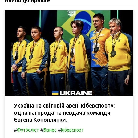
Україна на світовій арені кіберспорту:
одна нагорода та невдача команди
Євгена Коноплянки.
#
#
#
Футболіст
Бізнес
Кіберспорт