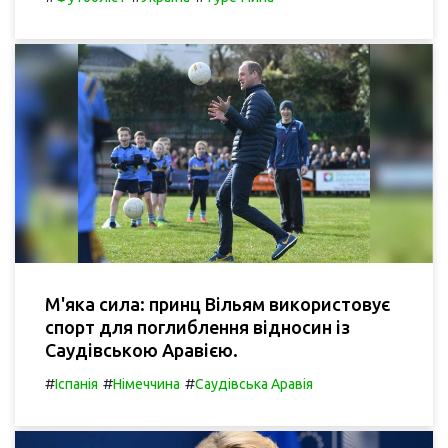
М'яка сила: принц Вільям використовує
спорт для поглиблення відносин із
Саудівською Аравією.
#
#
#
Іспанія
Німеччина
Саудівська Аравія