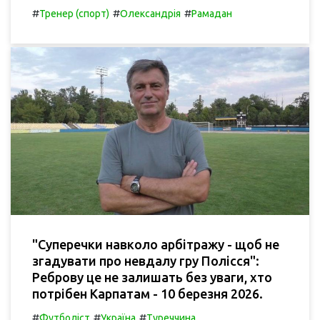
#
#
#
Тренер (спорт)
Олександрія
Рамадан
"Суперечки навколо арбітражу - щоб не
згадувати про невдалу гру Полісся":
Реброву це не залишать без уваги, хто
потрібен Карпатам - 10 березня 2026.
#
#
#
Футболіст
Україна
Туреччина