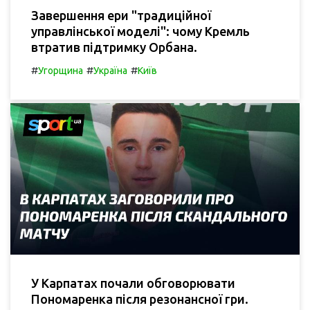
Завершення ери "традиційної
управлінської моделі": чому Кремль
втратив підтримку Орбана.
#
#
#
Угорщина
Україна
Київ
У Карпатах почали обговорювати
Пономаренка після резонансної гри.