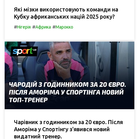
Які мізки використовують команди на
Кубку африканських націй 2025 року?
#
#
#
Нігерія
Африка
Марокко
Чарівник з годинником за 20 євро. Після
Аморіма у Спортінгу з'явився новий
видатний тренер.