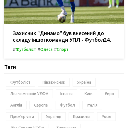
Захисник "Динамо" був внесений до
складу іншої команди УПЛ - Футбол24.
#
#
#
Футболіст
Одеса
Спорт
Теги
Футболіст
Півзахисник
Україна
Ліга чемпіонів УЄФА
Іспанія
Київ
Євро
Англія
Європа
Футбол
Італія
Прем'єр-ліга
Українці
Бразилія
Росія