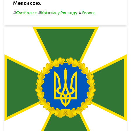
Мексикою.
#
#
#
Футболіст
Кріштіану Роналду
Європа