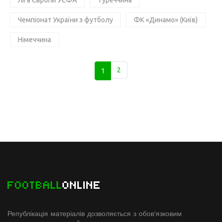
Ліга Європи УЄФА
Туреччина
Чемпіонат України з футболу
ФК «Динамо» (Київ)
Німеччина
1
2
FOOTBALL
ONLINE
Републікація матеріалів дозволяється з обов'язковим