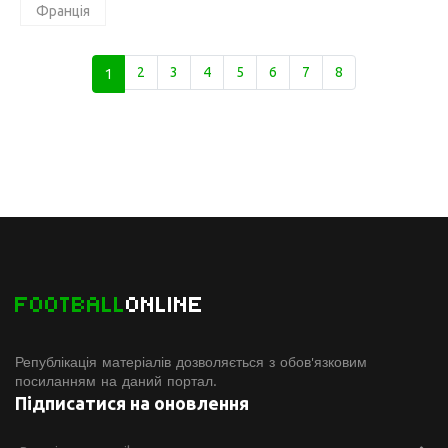
Франція
1
2
3
4
5
6
7
8
FOOTBALL
ONLINE
Републікація матеріалів дозволяється з обов'язковим
посиланням на даний портал.
Підписатися на оновлення