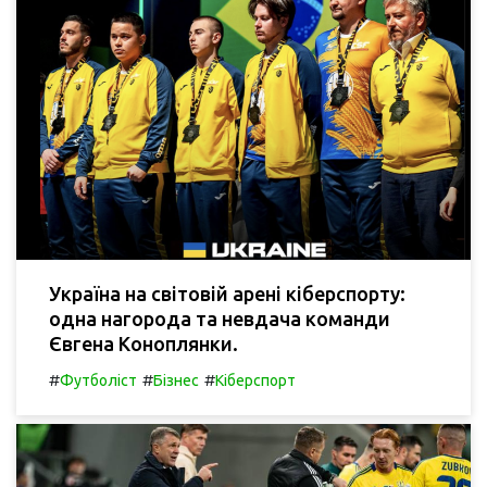
Україна на світовій арені кіберспорту:
одна нагорода та невдача команди
Євгена Коноплянки.
#
#
#
Футболіст
Бізнес
Кіберспорт