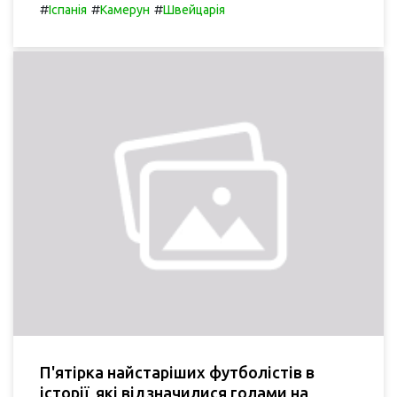
#
#
#
Іспанія
Камерун
Швейцарія
П'ятірка найстаріших футболістів в
історії, які відзначилися голами на