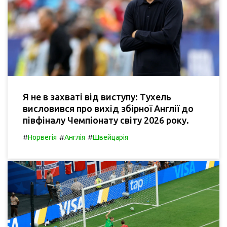
Я не в захваті від виступу: Тухель
висловився про вихід збірної Англії до
півфіналу Чемпіонату світу 2026 року.
#
#
#
Норвегія
Англія
Швейцарія