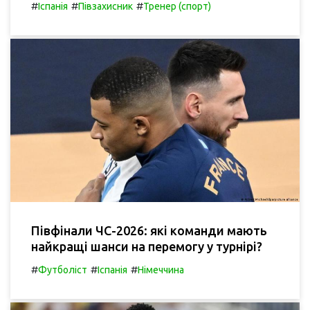
#
#
#
Іспанія
Півзахисник
Тренер (спорт)
Півфінали ЧС-2026: які команди мають
найкращі шанси на перемогу у турнірі?
#
#
#
Футболіст
Іспанія
Німеччина