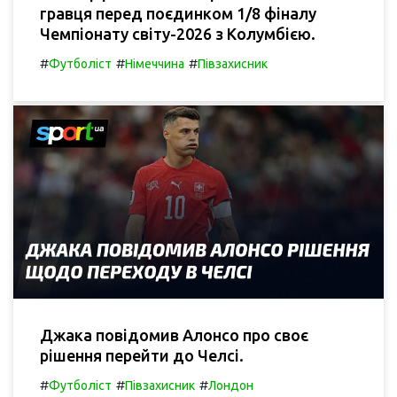
гравця перед поєдинком 1/8 фіналу
Чемпіонату світу-2026 з Колумбією.
#
#
#
Футболіст
Німеччина
Півзахисник
Джака повідомив Алонсо про своє
рішення перейти до Челсі.
#
#
#
Футболіст
Півзахисник
Лондон