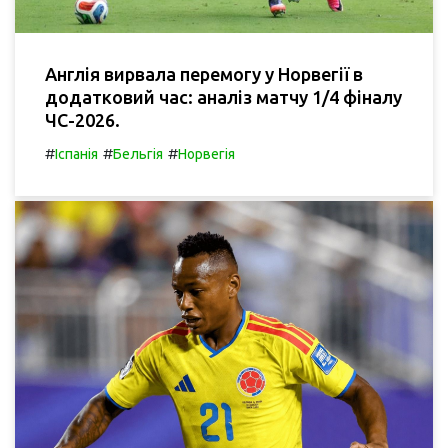
Англія вирвала перемогу у Норвегії в
додатковий час: аналіз матчу 1/4 фіналу
ЧС-2026.
#
#
#
Іспанія
Бельгія
Норвегія