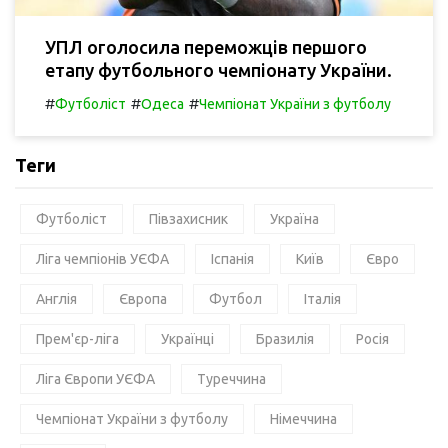
УПЛ оголосила переможців першого
етапу футбольного чемпіонату України.
#
#
#
Футболіст
Одеса
Чемпіонат України з футболу
Теги
Футболіст
Півзахисник
Україна
Ліга чемпіонів УЄФА
Іспанія
Київ
Євро
Англія
Європа
Футбол
Італія
Прем'єр-ліга
Українці
Бразилія
Росія
Ліга Європи УЄФА
Туреччина
Чемпіонат України з футболу
Німеччина