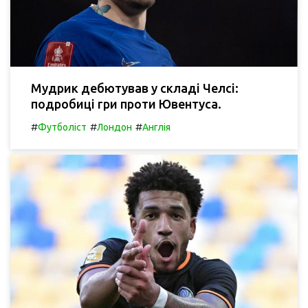
Мудрик дебютував у складі Челсі:
подробиці гри проти Ювентуса.
#
#
#
Футболіст
Лондон
Англія