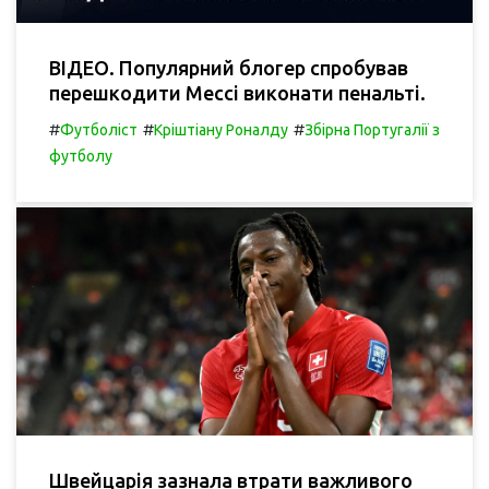
ВІДЕО. Популярний блогер спробував
перешкодити Мессі виконати пенальті.
#
#
#
Футболіст
Кріштіану Роналду
Збірна Португалії з
футболу
Швейцарія зазнала втрати важливого