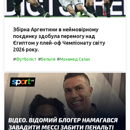
Збірна Аргентини в неймовірному
поєдинку здобула перемогу над
Єгиптом у плей-оф Чемпіонату світу
2026 року.
#
#
#
Футболіст
Бельгія
Мохамед Салах