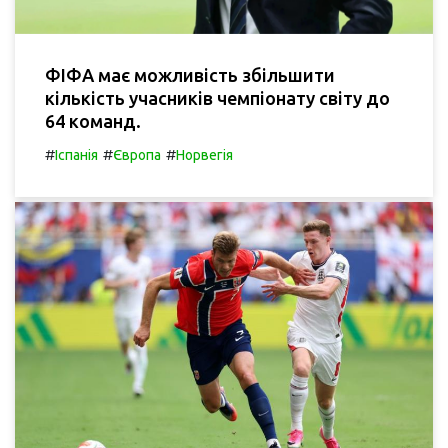
ФІФА має можливість збільшити
кількість учасників чемпіонату світу до
64 команд.
#
#
#
Іспанія
Європа
Норвегія