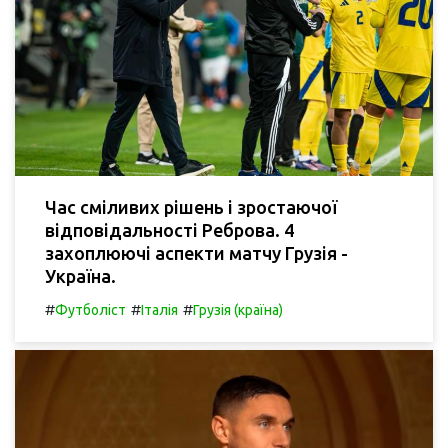
Час сміливих рішень і зростаючої
відповідальності Реброва. 4
захоплюючі аспекти матчу Грузія -
Україна.
#
#
#
Футболіст
Італія
Грузія (країна)