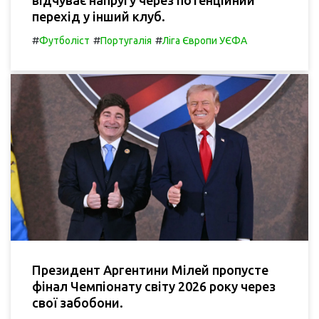
відчуває напругу через потенційний
перехід у інший клуб.
#
#
#
Футболіст
Португалія
Ліга Європи УЄФА
Президент Аргентини Мілей пропусте
фінал Чемпіонату світу 2026 року через
свої забобони.