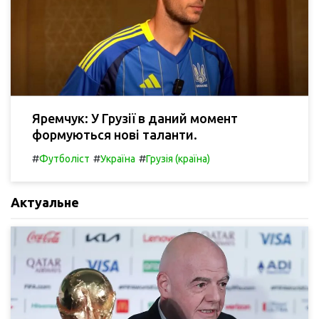
Яремчук: У Грузії в даний момент
формуються нові таланти.
#
#
#
Футболіст
Україна
Грузія (країна)
Актуальне