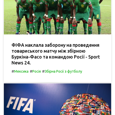
ФІФА наклала заборону на проведення
товариського матчу між збірною
Буркіна-Фасо та командою Росії - Sport
News 24.
#
#
#
Мексика
Росія
Збірна Росії з футболу