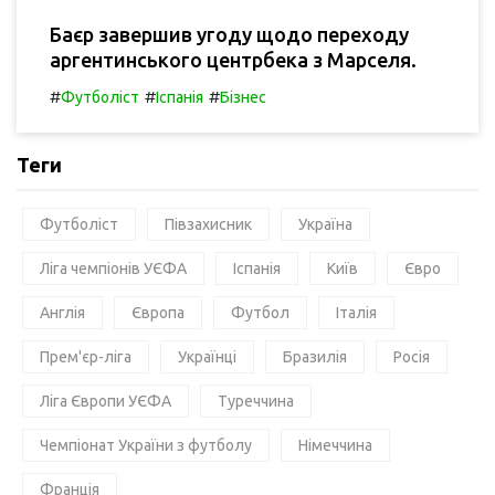
Баєр завершив угоду щодо переходу
аргентинського центрбека з Марселя.
#
#
#
Футболіст
Іспанія
Бізнес
Теги
Футболіст
Півзахисник
Україна
Ліга чемпіонів УЄФА
Іспанія
Київ
Євро
Англія
Європа
Футбол
Італія
Прем'єр-ліга
Українці
Бразилія
Росія
Ліга Європи УЄФА
Туреччина
Чемпіонат України з футболу
Німеччина
Франція