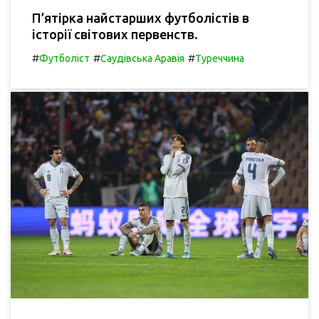
П’ятірка найстарших футболістів в
історії світових первенств.
#
#
#
Футболіст
Саудівська Аравія
Туреччина