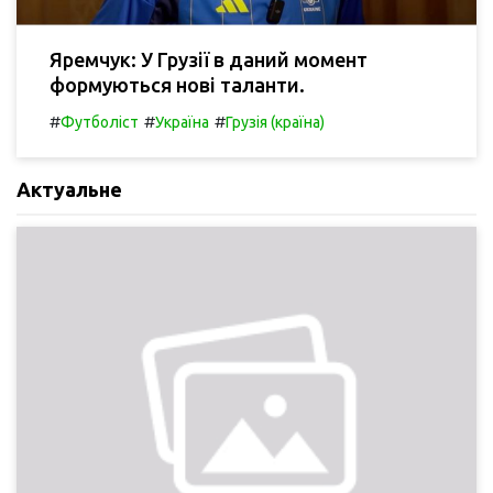
Яремчук: У Грузії в даний момент
формуються нові таланти.
#
#
#
Футболіст
Україна
Грузія (країна)
Актуальне