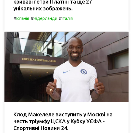
криваві гетри Платіні та ще 27
унікальних зображень.
#
#
#
Іспанія
Нідерланди
Італія
Клод Макелеле виступить у Москві на
честь тріумфу ЦСКА у Кубку УЄФА -
Спортивні Новини 24.