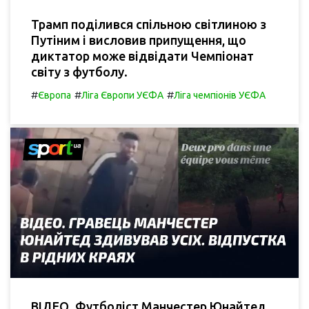
Трамп поділився спільною світлиною з
Путіним і висловив припущення, що
диктатор може відвідати Чемпіонат
світу з футболу.
#
#
#
Європа
Ліга Європи УЄФА
Ліга чемпіонів УЄФА
ВІДЕО. Футболіст Манчестер Юнайтед