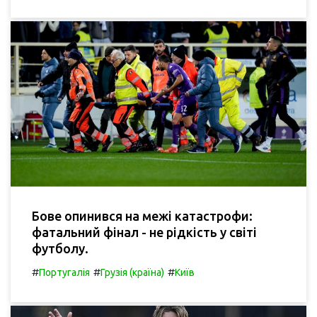
Бове опинився на межі катастрофи:
фатальний фінал - не рідкість у світі
футболу.
#
#
#
Португалія
Грузія (країна)
Київ