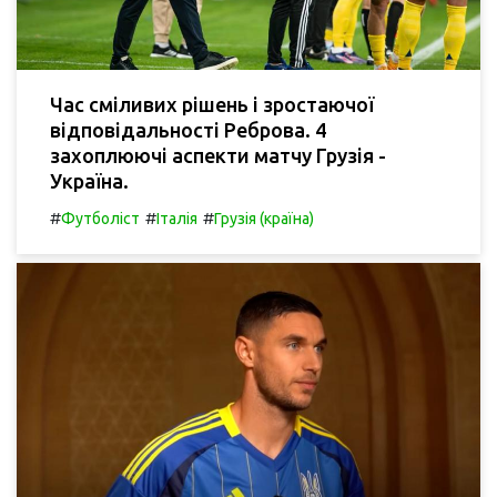
Час сміливих рішень і зростаючої
відповідальності Реброва. 4
захоплюючі аспекти матчу Грузія -
Україна.
#
#
#
Футболіст
Італія
Грузія (країна)