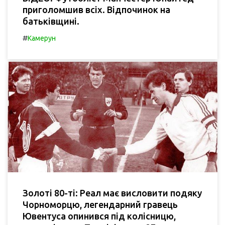
приголомшив всіх. Відпочинок на
батьківщині.
#
Камерун
Золоті 80-ті: Реал має висловити подяку
Чорноморцю, легендарний гравець
Ювентуса опинився під колісницю,