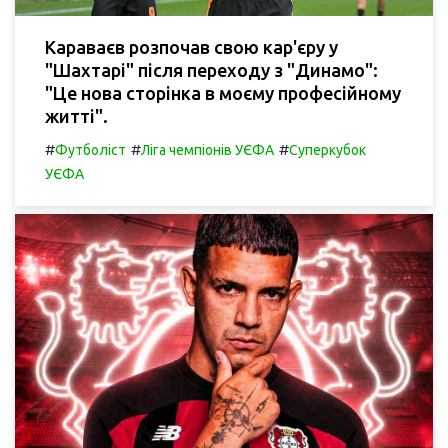
Караваєв розпочав свою кар'єру у
"Шахтарі" після переходу з "Динамо":
"Це нова сторінка в моєму професійному
житті".
#
#
#
Футболіст
Ліга чемпіонів УЄФА
Суперкубок
УЄФА