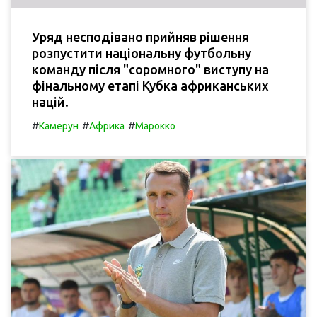
Уряд несподівано прийняв рішення
розпустити національну футбольну
команду після "соромного" виступу на
фінальному етапі Кубка африканських
націй.
#
#
#
Камерун
Африка
Марокко