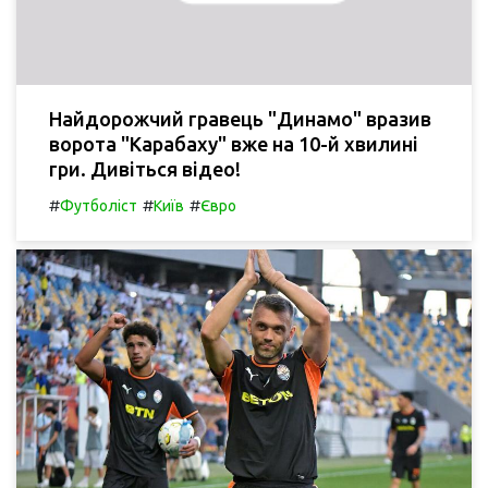
Найдорожчий гравець "Динамо" вразив
ворота "Карабаху" вже на 10-й хвилині
гри. Дивіться відео!
#
#
#
Футболіст
Київ
Євро