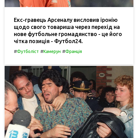
Екс-гравець Арсеналу висловив іронію
щодо свого товариша через перехід на
нове футбольне громадянство - це його
чітка позиція - Футбол24.
#
#
#
Футболіст
Камерун
Франція