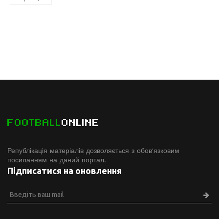
FOOTBALL
ONLINE
Републікація матеріалів дозволяється з обов'язковим
посиланням на даний портал.
Підписатися на оновлення