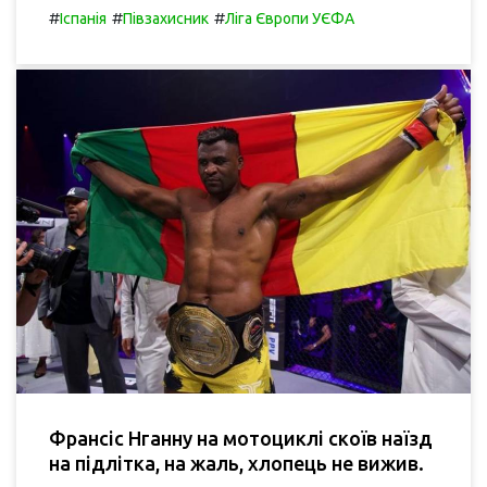
#
#
#
Іспанія
Півзахисник
Ліга Європи УЄФА
Франсіс Нганну на мотоциклі скоїв наїзд
на підлітка, на жаль, хлопець не вижив.