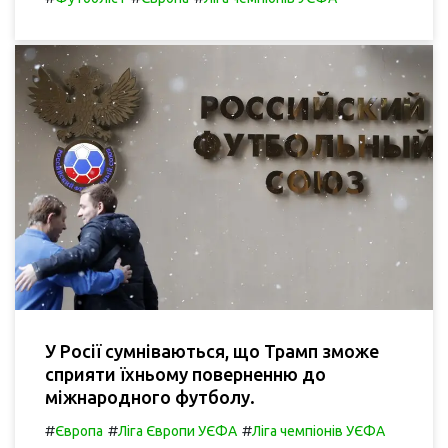
У Росії сумніваються, що Трамп зможе
сприяти їхньому поверненню до
міжнародного футболу.
#
#
#
Європа
Ліга Європи УЄФА
Ліга чемпіонів УЄФА