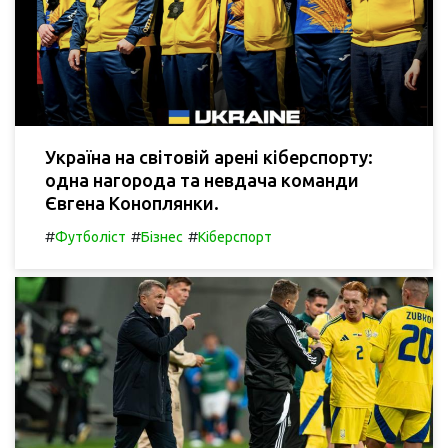
Україна на світовій арені кіберспорту:
одна нагорода та невдача команди
Євгена Коноплянки.
#
#
#
Футболіст
Бізнес
Кіберспорт