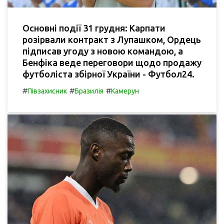
Основні події 31 грудня: Карпати
розірвали контракт з Лупашком, Ордець
підписав угоду з новою командою, а
Бенфіка веде переговори щодо продажу
футболіста збірної України - Футбол24.
#
#
#
Півзахисник
Бразилія
Камерун