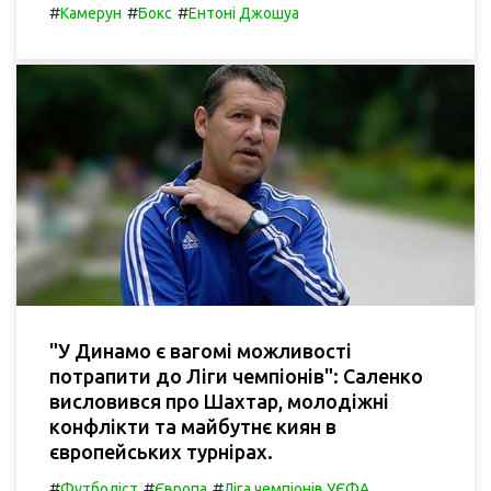
#
#
#
Камерун
Бокс
Ентоні Джошуа
"У Динамо є вагомі можливості
потрапити до Ліги чемпіонів": Саленко
висловився про Шахтар, молодіжні
конфлікти та майбутнє киян в
європейських турнірах.
#
#
#
Футболіст
Європа
Ліга чемпіонів УЄФА