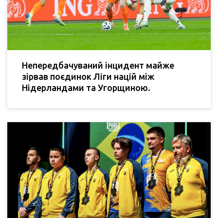
Непередбачуваний інцидент майже
зірвав поєдинок Ліги націй між
Нідерландами та Угорщиною.