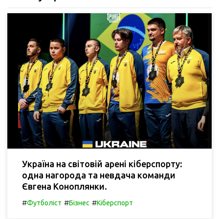
Україна на світовій арені кіберспорту:
одна нагорода та невдача команди
Євгена Коноплянки.
#
#
#
Футболіст
Бізнес
Кіберспорт