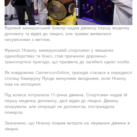
Відомий камерунський боксер надав дівчинці першу медичну
допомогу та відвіз до лікарні, але травми виявилися
несумісними з життям.
Франсіс Нганну, камерунський спортсмен у змішаних
єдиноборствах та боксі, став причиною дорожньо-
транспортної пригоди, що призвела до загибелі однієї особи.
Як повідомляє CameroonOnline, трагедія сталася в передмісті
столиці Камеруну Яунде минулими вихідними, коли Нганну
їхав на мотоциклі.
Під колеса потрапила 17-річна дівчина. Спортсмен надав їй
першу медичну допомогу, далі відвіз до лікарні. Дівчину
оперували, але операція не допомогла, постраждала
померла.
Зазначено, що Нганну покрив витрати на лікування дівчини в
лікарні.