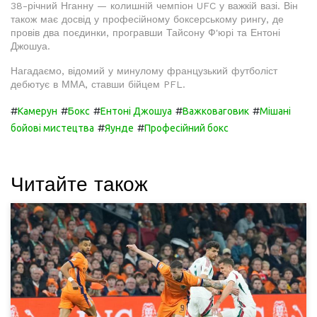
38-річний Нганну — колишній чемпіон UFC у важкій вазі. Він
також має досвід у професійному боксерському рингу, де
провів два поєдинки, програвши Тайсону Ф'юрі та Ентоні
Джошуа.
Нагадаємо, відомий у минулому французький футболіст
дебютує в ММА, ставши бійцем PFL.
#
#
#
#
#
Камерун
Бокс
Ентоні Джошуа
Важковаговик
Мішані
#
#
бойові мистецтва
Яунде
Професійний бокс
Читайте також