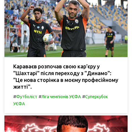
Караваєв розпочав свою кар'єру у
"Шахтарі" після переходу з "Динамо":
"Це нова сторінка в моєму професійному
житті".
#
#
#
Футболіст
Ліга чемпіонів УЄФА
Суперкубок
УЄФА