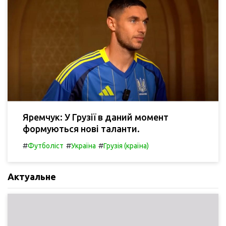
Яремчук: У Грузії в даний момент
формуються нові таланти.
#
#
#
Футболіст
Україна
Грузія (країна)
Актуальне