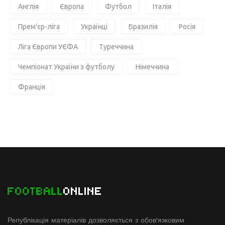
Англія
Європа
Футбол
Італія
Прем'єр-ліга
Українці
Бразилія
Росія
Ліга Європи УЄФА
Туреччина
Чемпіонат України з футболу
Німеччина
Франція
FOOTBALL
ONLINE
Републікація матеріалів дозволяється з обов'язковим