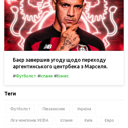
Баєр завершив угоду щодо переходу
аргентинського центрбека з Марселя.
#
#
#
Футболіст
Іспанія
Бізнес
Теги
Футболіст
Півзахисник
Україна
Ліга чемпіонів УЄФА
Іспанія
Київ
Євро