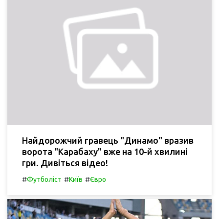
Найдорожчий гравець "Динамо" вразив
ворота "Карабаху" вже на 10-й хвилині
гри. Дивіться відео!
#
#
#
Футболіст
Київ
Євро