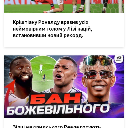
Кріштіану Роналду вразив усіх
неймовірним голом у Лізі націй,
встановивши новий рекорд.
Зірці мадридського Реала готують