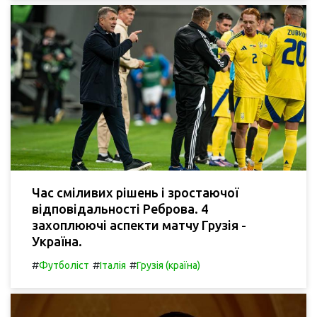
Час сміливих рішень і зростаючої
відповідальності Реброва. 4
захоплюючі аспекти матчу Грузія -
Україна.
#
#
#
Футболіст
Італія
Грузія (країна)