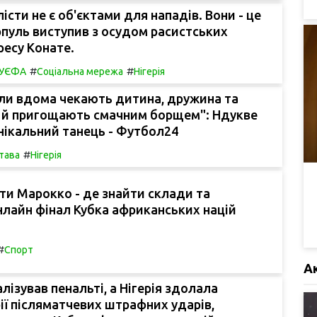
істи не є об'єктами для нападів. Вони - це
пуль виступив з осудом расистських
ресу Конате.
#
#
в УЄФА
Соціальна мережа
Нігерія
ли вдома чекають дитина, дружина та
е й пригощають смачним борщем": Ндукве
 унікальний танець - Футбол24
#
тава
Нігерія
ти Марокко - де знайти склади та
лайн фінал Кубка африканських націй
#
Спорт
А
лізував пенальті, а Нігерія здолала
рії післяматчевих штрафних ударів,