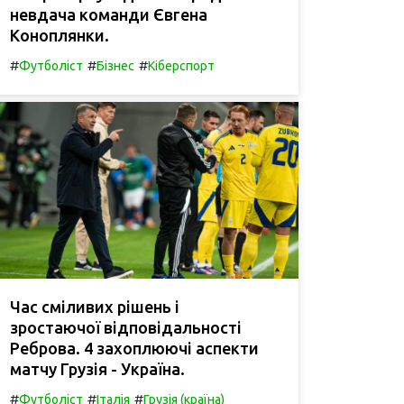
невдача команди Євгена
Коноплянки.
#
#
#
Футболіст
Бізнес
Кіберспорт
Час сміливих рішень і
зростаючої відповідальності
Реброва. 4 захоплюючі аспекти
матчу Грузія - Україна.
#
#
#
Футболіст
Італія
Грузія (країна)