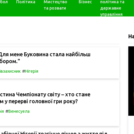
бол
Політика
Мистецтво
Бізнес
політика та
та розваги
державне
управління
Н
Для мене Буковина стала найбільш
бором."
#
івзахисник
Нігерія
стина Чемпіонату світу – хто стане
 у перерві головної гри року?
#
рія
Венесуела
збірної Нігерії трагічно пішов з життя під