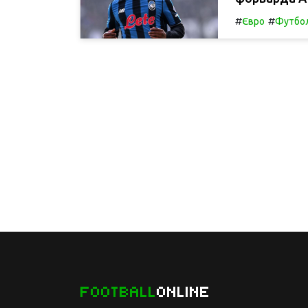
#
#
Євро
Футбол
FOOTBALL
ONLINE