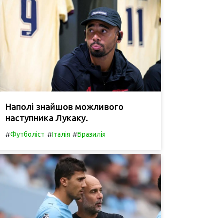
Наполі знайшов можливого
наступника Лукаку.
#
#
#
Футболіст
Італія
Бразилія