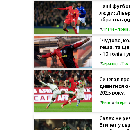
Наші футбол
люди: Лівер
образ на ад
#
Ліга чемпіоні
"Чудово, ко
теща, та щ
- 10 голів і
#
#
Українці
Пол
Сенегал про
дивитися он
2025 року.
#
#
Київ
Нігерія
Салах не реа
Єгипет у се