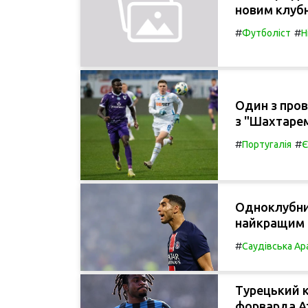
новим клуб
#
#
Футболіст
Н
Один з пров
з "Шахтарем
#
#
Португалія
Є
Одноклубни
найкращим 
#
Саудівська Ар
Турецький к
форварда Ат