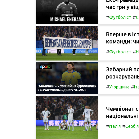
час гри у віц
#
#
Футболіст
С
Вперше в іс
команди: чи
#
#
Футболіст
Н
Забарний п
розчарувань
#
#
Угорщина
Іт
Чемпіонат св
національні
#
#
Італія
Сербія