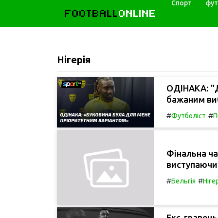
Спорт
фут
FOOTBALL
ONLINE
Нігерія
ОДІНАКА: "
бажаним ви
#
#
Футболіст
П
Фінальна ча
виступаючим
#
#
Бельгія
Ніге
Екс-гравець 