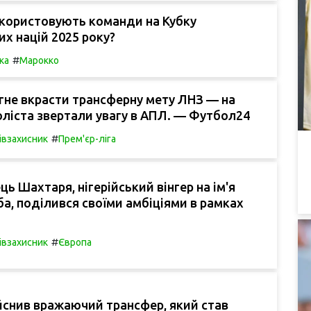
икористовують команди на Кубку
х націй 2025 року?
#
ка
Марокко
гне вкрасти трансферну мету ЛНЗ — на
ліста звертали увагу в АПЛ. — Футбол24
#
івзахисник
Прем'єр-ліга
ць Шахтаря, нігерійський вінгер на ім'я
а, поділився своїми амбіціями в рамках
#
івзахисник
Європа
йснив вражаючий трансфер, який став