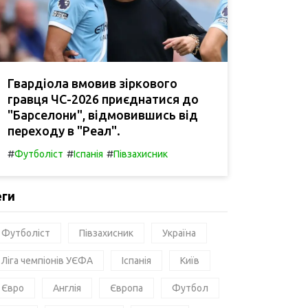
Гвардіола вмовив зіркового
гравця ЧС-2026 приєднатися до
"Барселони", відмовившись від
переходу в "Реал".
#
#
#
Футболіст
Іспанія
Півзахисник
еги
Футболіст
Півзахисник
Україна
Ліга чемпіонів УЄФА
Іспанія
Київ
Євро
Англія
Європа
Футбол