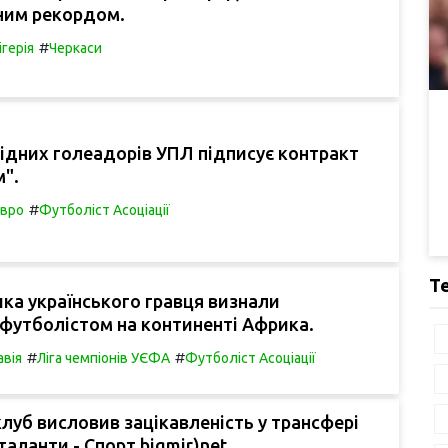
ним рекордом.
#
ігерія
Черкаси
ідних голеадорів УПЛ підписує контракт
".
#
вро
Футболіст Асоціації
Т
ка українського гравця визнали
футболістом на континенті Африка.
#
#
авія
Ліга чемпіонів УЄФА
Футболіст Асоціації
луб висловив зацікавленість у трансфері
аланти - Спорт bigmir)net