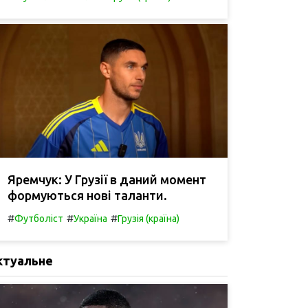
Яремчук: У Грузії в даний момент
формуються нові таланти.
#
#
#
Футболіст
Україна
Грузія (країна)
ктуальне