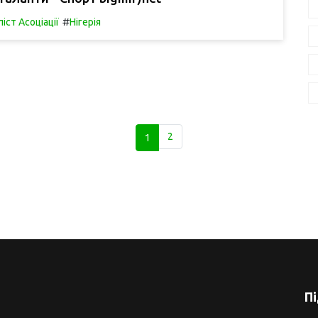
#
іст Асоціації
Нігерія
1
2
П