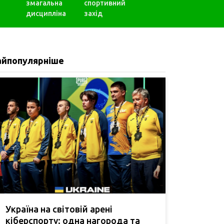
змагальна
спортивний
дисципліна
захід
айпопулярніше
Україна на світовій арені
кіберспорту: одна нагорода та