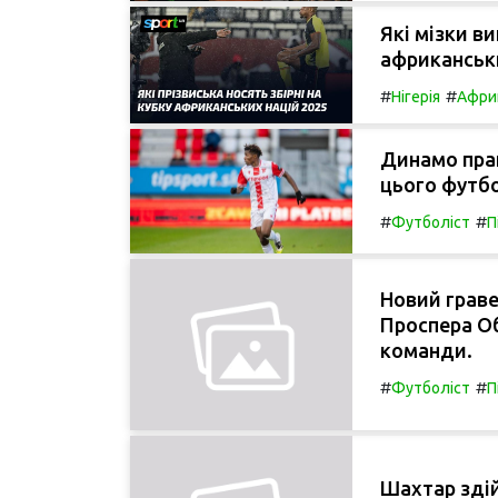
Які мізки в
африканськи
#
#
Нігерія
Афри
Динамо пра
цього футбо
#
#
Футболіст
П
Новий граве
Проспера Об
команди.
#
#
Футболіст
П
Шахтар зді