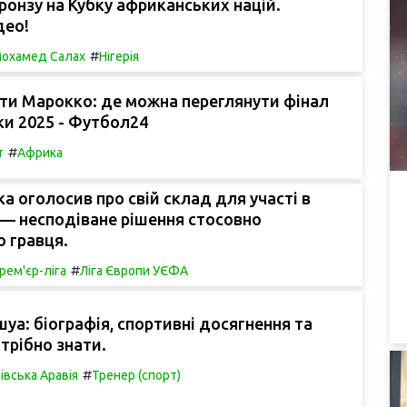
онзу на Кубку африканських націй.
део!
#
охамед Салах
Нігерія
ти Марокко: де можна переглянути фінал
и 2025 - Футбол24
#
т
Африка
ка оголосив про свій склад для участі в
 — несподіване рішення стосовно
о гравця.
#
рем'єр-ліга
Ліга Європи УЄФА
уа: біографія, спортивні досягнення та
трібно знати.
#
івська Аравія
Тренер (спорт)