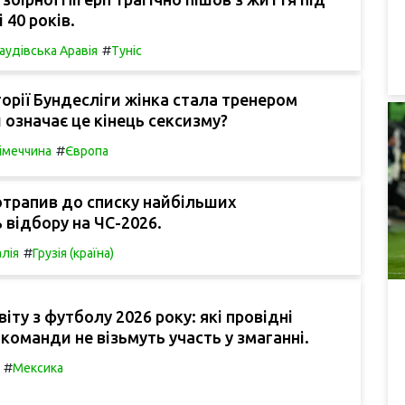
і 40 років.
#
аудівська Аравія
Туніс
торії Бундесліги жінка стала тренером
 означає це кінець сексизму?
#
імеччина
Європа
отрапив до списку найбільших
 відбору на ЧС-2026.
#
алія
Грузія (країна)
іту з футболу 2026 року: які провідні
 команди не візьмуть участь у змаганні.
#
Мексика