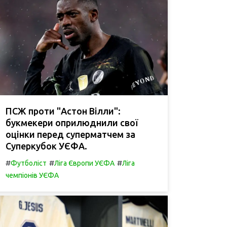
ПСЖ проти "Астон Вілли":
букмекери оприлюднили свої
оцінки перед суперматчем за
Суперкубок УЄФА.
#
#
#
Футболіст
Ліга Європи УЄФА
Ліга
чемпіонів УЄФА