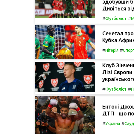
здобувши бр
Дивіться ві
#
#
Футболіст
М
Сенегал про
Кубка Африк
#
#
Нігерія
Спор
Клуб Зінчен
Лізі Європи
українськог
#
#
Футболіст
П
Ентоні Джош
ДТП - що по
#
#
Україна
Сауд