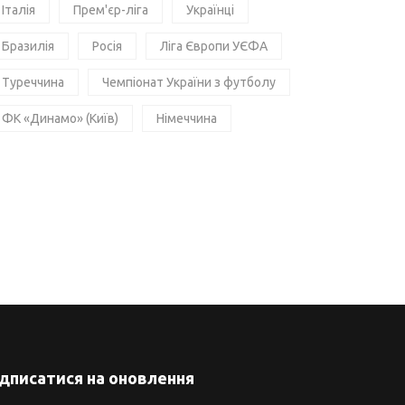
Італія
Прем'єр-ліга
Українці
Бразилія
Росія
Ліга Європи УЄФА
Туреччина
Чемпіонат України з футболу
ФК «Динамо» (Київ)
Німеччина
ідписатися на оновлення