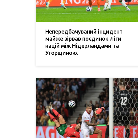
Непередбачуваний інцидент
майже зірвав поєдинок Ліги
націй між Нідерландами та
Угорщиною.