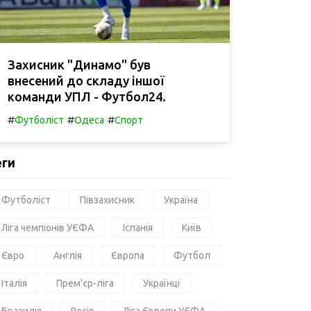
Захисник "Динамо" був
внесений до складу іншої
команди УПЛ - Футбол24.
#
#
#
Футболіст
Одеса
Спорт
еги
Футболіст
Півзахисник
Україна
Ліга чемпіонів УЄФА
Іспанія
Київ
Євро
Англія
Європа
Футбол
Італія
Прем'єр-ліга
Українці