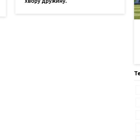
хвору дружину.
Т