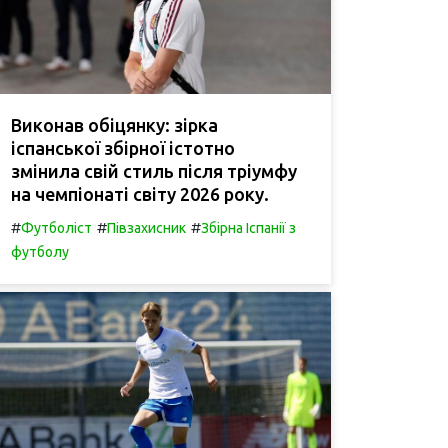
Виконав обіцянку: зірка
іспанської збірної істотно
змінила свій стиль після тріумфу
на чемпіонаті світу 2026 року.
#
#
#
Футболіст
Півзахисник
Збірна Іспанії з
футболу