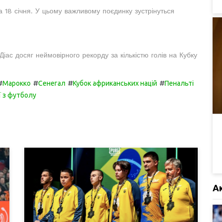
18 січня. У цьому важливому поєдинку зустрінуться
ас досяг неймовірного рекорду за кількістю голів на Кубку
#
#
#
#
Марокко
Сенегал
Кубок африканських націй
Пенальті
ії з футболу
А