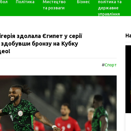
бол
Політика
Мистецтво
Бізнес
політика та
та розваги
державне
управління
ігерія здолала Єгипет у серії
Н
 здобувши бронзу на Кубку
део!
#
Спорт