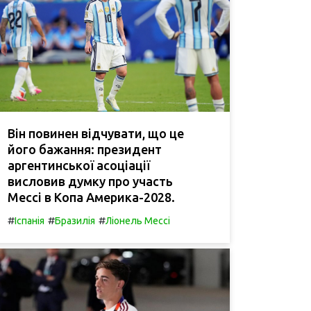
Він повинен відчувати, що це
його бажання: президент
аргентинської асоціації
висловив думку про участь
Мессі в Копа Америка-2028.
#
#
#
Іспанія
Бразилія
Ліонель Мессі