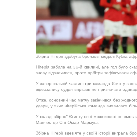
Збірна Нігерії здобула бронзові медалі Кубка афр
Нігерія забила на 36‑й хвилині, але гол було ск
знову відзначився, проте арбітри зафіксували оф
У завершальній частині гри команда Єгипту заяв
відеозапису суддя вирішив не призначати одина
Отже, основний час матчу закінчився без жодно
удари, у яких нігерійська команда виявилася бі
У складі збірної Єгипту свої можливості не змог
Манчестер Сіті Омар Мармуш.
Збірна Нігерії вдев'яте у своїй історії виграла б