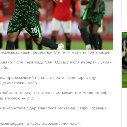
иканських націй, перемігши Єгипет у матчі за третє місце.
асовано після перегляду VAR. Одразу після перерви Лукман
сайд.
ила про можливий пенальті, проте після перегляду
дцятиметровий удар.
го забитого м'яча, а вирішальним моментом стали штрафні
льш влучною — 4:2.
ли використати лідер Ліверпуля Мохамед Салах і гравець
ронзові медалі на Кубку африканських націй.