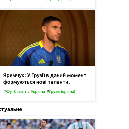
Яремчук: У Грузії в даний момент
формуються нові таланти.
#
#
#
Футболіст
Україна
Грузія (країна)
ктуальне