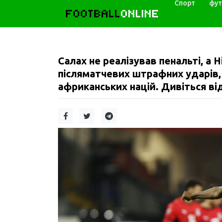
Спорт
фут
FOOTBALL
ONLINE
Салах не реалізував пенальті, а Н
післяматчевих штрафних ударів,
африканських націй. Дивіться ві