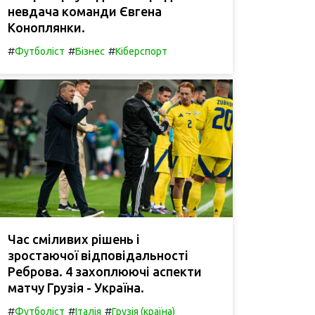
невдача команди Євгена
Коноплянки.
#
#
#
Футболіст
Бізнес
Кіберспорт
Час сміливих рішень і
зростаючої відповідальності
Реброва. 4 захоплюючі аспекти
матчу Грузія - Україна.
#
#
#
Футболіст
Італія
Грузія (країна)