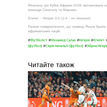
Фінальна гра Кубка Африки-2026 запланована на 
команди Сенегалу та Марокко.
Єгипет - Нігерія 0:0 (2:4 - по пенальті)
Раніше повідомлялося, що гравець Реала Браїм Ді
африканських націй.
#
#
#
#
Футболіст
Мохамед Салах
Нігерія
Єгипет
#
#
(футбол)
Серія пенальті (футбол)
Збірна Нігер
Читайте також