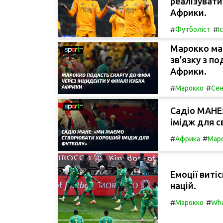
реалізувати
Африки.
#
#
Футболіст
І
Марокко має
зв'язку з п
Африки.
#
#
Марокко
Сен
Садіо МАНЕ
імідж для с
#
#
Африка
Мар
Емоції виті
націй.
#
#
Марокко
Wh