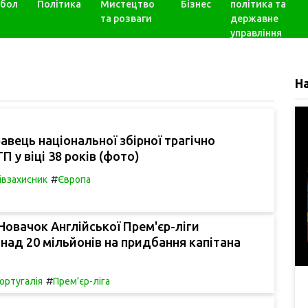
бол
Політика
Мистецтво
Бізнес
політика та
та розваги
державне
управління
Н
авець національної збірної трагічно
П у віці 38 років (фото)
#
івзахисник
Європа
овачок Англійської Прем'єр-ліги
над 20 мільйонів на придбання капітана
#
ортугалія
Прем'єр-ліга