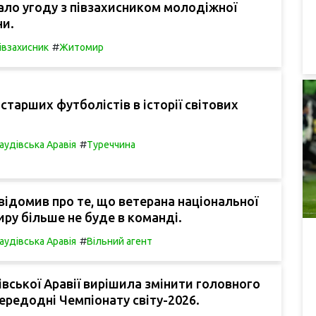
ало угоду з півзахисником молодіжної
ни.
#
івзахисник
Житомир
йстарших футболістів в історії світових
#
аудівська Аравія
Туреччина
відомив про те, що ветерана національної
иру більше не буде в команді.
#
аудівська Аравія
Вільний агент
івської Аравії вирішила змінити головного
ередодні Чемпіонату світу-2026.