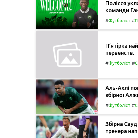
Полісся укл
команди Га
#
#
Футболіст
П
П’ятірка на
первенств.
#
#
Футболіст
С
Аль-Ахлі по
збірної Алж
#
#
Футболіст
С
Збірна Сауд
тренера нап