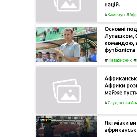
націй.
#
#
Камерун
Афр
Основні под
Лупашком, 
командою, 
футболіста 
#
#
Півзахисник
Африканськ
Африки роз
майже пуст
#
Саудівська Ар
Які мізки в
африканськи