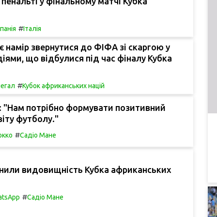
 пенальті у фінальному матчі Кубка
#
спанія
Італія
 намір звернутися до ФІФА зі скаргою у
одіями, що відбулися під час фіналу Кубка
#
егал
Кубок африканських націй
: "Нам потрібно формувати позитивний
віту футболу."
#
окко
Садіо Мане
снили видовищність Кубка африканських
#
atsApp
Садіо Мане