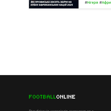
#
#
Нігерія
Афри
FOOTBALL
ONLINE