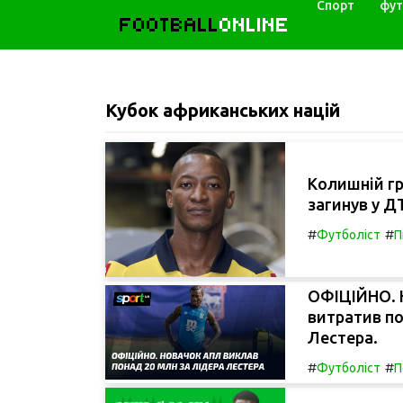
Спорт
фут
FOOTBALL
ONLINE
Кубок африканських націй
Колишній гр
загинув у ДТ
#
#
Футболіст
П
ОФІЦІЙНО. Н
витратив по
Лестера.
#
#
Футболіст
П