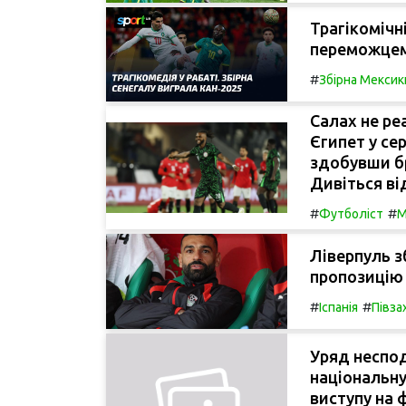
Трагікомічні
переможцем
#
Збірна Мексик
Салах не реа
Єгипет у се
здобувши бр
Дивіться ві
#
#
Футболіст
М
Ліверпуль з
пропозицію 
#
#
Іспанія
Півза
Уряд неспод
національну
виступу на 