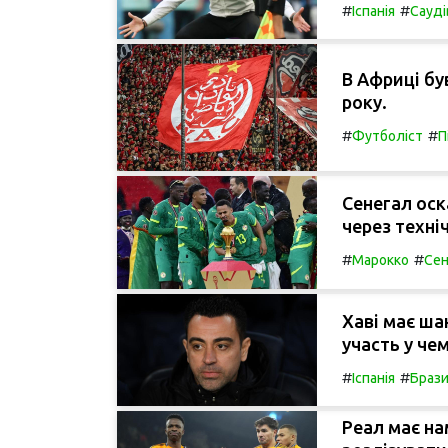
#
#
Іспанія
Сауді
В Африці бу
року.
#
#
Футболіст
П
Сенегал оск
через техні
#
#
Марокко
Сен
Хаві має ша
участь у чем
#
#
Іспанія
Брази
Реал має на