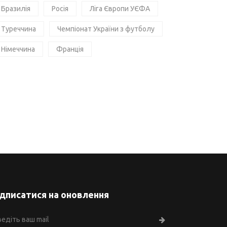
Бразилія
Росія
Ліга Європи УЄФА
Туреччина
Чемпіонат України з футболу
Німеччина
Франція
ідписатися на оновлення