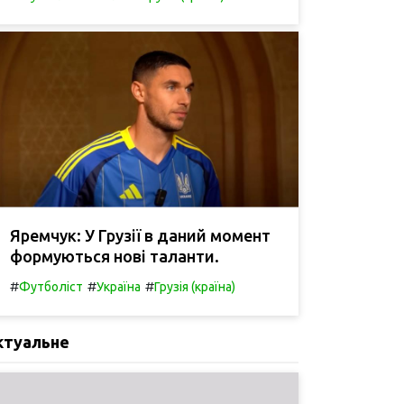
Яремчук: У Грузії в даний момент
формуються нові таланти.
#
#
#
Футболіст
Україна
Грузія (країна)
ктуальне