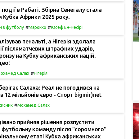
 події в Рабаті. Збірна Сенегалу стала
 Кубка Африки 2025 року.
#
#
и з футболу
Марокко
Юсеф Ен-Несірі
лізував пенальті, а Нігерія здолала
рії післяматчевих штрафних ударів,
онзу на Кубку африканських націй.
део!
#
охамед Салах
Нігерія
берігає Салаха: Реал не погодився на
в 12 мільйонів євро - Спорт bigmir)net
#
хисник
Мохамед Салах
івано прийняв рішення розпустити
 футбольну команду після "соромного"
фінальному етапі Кубка африканських