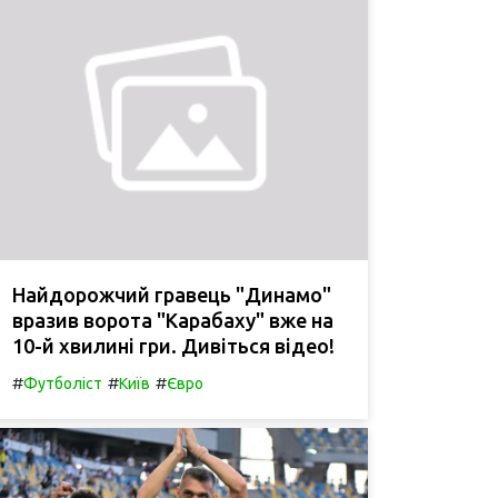
Найдорожчий гравець "Динамо"
вразив ворота "Карабаху" вже на
10-й хвилині гри. Дивіться відео!
#
#
#
Футболіст
Київ
Євро