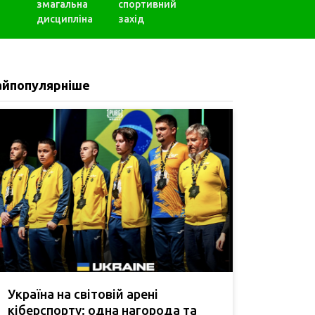
змагальна
спортивний
дисципліна
захід
айпопулярніше
Україна на світовій арені
кіберспорту: одна нагорода та