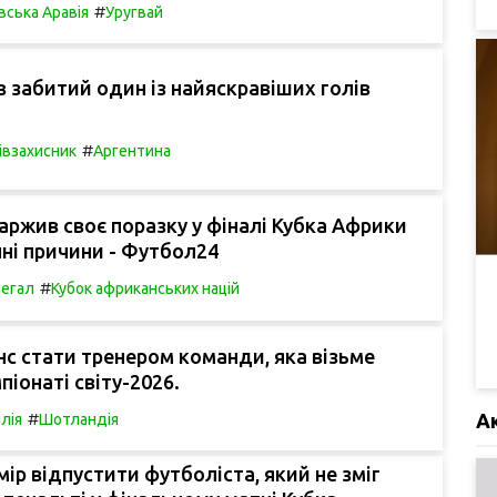
#
вська Аравія
Уругвай
в забитий один із найяскравіших голів
#
івзахисник
Аргентина
аржив своє поразку у фіналі Кубка Африки
чні причини - Футбол24
#
егал
Кубок африканських націй
нс стати тренером команди, яка візьме
піонаті світу-2026.
#
А
лія
Шотландія
мір відпустити футболіста, який не зміг