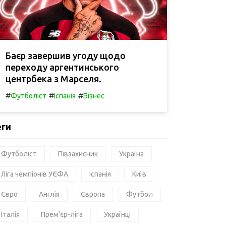
Баєр завершив угоду щодо
переходу аргентинського
центрбека з Марселя.
#
#
#
Футболіст
Іспанія
Бізнес
еги
Футболіст
Півзахисник
Україна
Ліга чемпіонів УЄФА
Іспанія
Київ
Євро
Англія
Європа
Футбол
Італія
Прем'єр-ліга
Українці