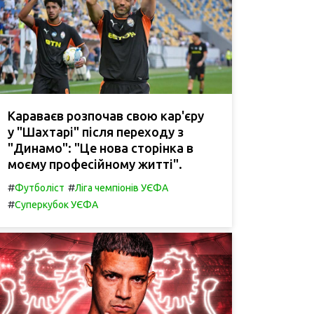
Караваєв розпочав свою кар'єру
у "Шахтарі" після переходу з
"Динамо": "Це нова сторінка в
моєму професійному житті".
#
#
Футболіст
Ліга чемпіонів УЄФА
#
Суперкубок УЄФА