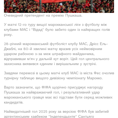
Очевидний претендент на премію Пушкаша.
У матчі 12-го туру вищої марокканської ліги з футболу між
клубами МАС і "Відад" було забито один із найкращих голів
року.
28-річний марокканський футболіст клубу МАС, Дрісс Ель-
Джаблі, на 80-й хвилині матчу вразив усіх неймовірним
ударом рабоною з-за меж штрафного майданчика,
відправивши м'яч у дальній кут воріт. Цей гол центрального
захисника виявився єдиним і вирішальним у зустрічі.
Завдяки перемозі в цьому матчі клуб МАС із міста Фес очолив
турнірну таблицю вищого дивізіону чемпіонату Марокко.
Варто зазначити, що ФІФА щорічно присуджує нагороду
Пушкаша за найвражаючий гол, і результативний удар
марокканського гравця має всі підстави бути серед можливих
кандидатів.
Найвидатніший гол 2025 року за версією ФІФА був забитий
аргентинським хавбеком "Індепендьєнте" Сантьяго