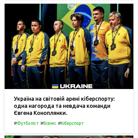
Україна на світовій арені кіберспорту:
одна нагорода та невдача команди
Євгена Коноплянки.
#
#
#
Футболіст
Бізнес
Кіберспорт