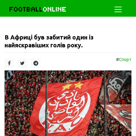
FOOTBALL
ONLINE
В Африці був забитий один із
найяскравіших голів року.
#
Спорт