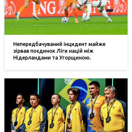
Непередбачуваний інцидент майже
зірвав поєдинок Ліги націй між
Нідерландами та Угорщиною.