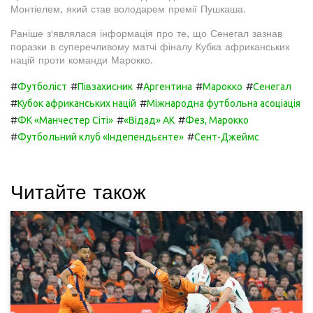
Монтіелем, який став володарем премії Пушкаша.
Раніше з'являлася інформація про те, що Сенегал зазнав
поразки в суперечливому матчі фіналу Кубка африканських
націй проти команди Марокко.
#
#
#
#
#
Футболіст
Півзахисник
Аргентина
Марокко
Сенегал
#
#
Кубок африканських націй
Міжнародна футбольна асоціація
#
#
#
ФК «Манчестер Сіті»
«Відад» АК
Фез, Марокко
#
#
Футбольний клуб «Індепендьєнте»
Сент-Джеймс
Читайте також