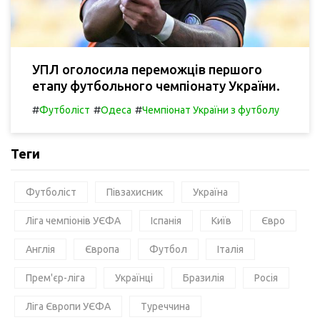
УПЛ оголосила переможців першого
етапу футбольного чемпіонату України.
#
#
#
Футболіст
Одеса
Чемпіонат України з футболу
Теги
Футболіст
Півзахисник
Україна
Ліга чемпіонів УЄФА
Іспанія
Київ
Євро
Англія
Європа
Футбол
Італія
Прем'єр-ліга
Українці
Бразилія
Росія
Ліга Європи УЄФА
Туреччина