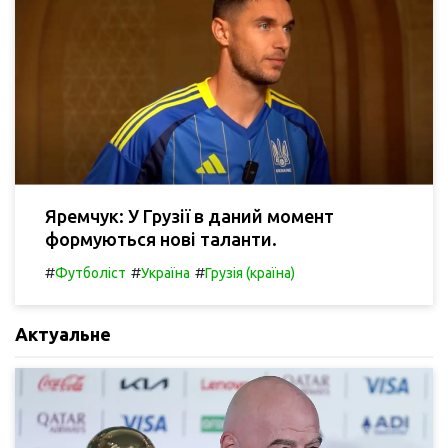
Яремчук: У Грузії в даний момент
формуються нові таланти.
#
#
#
Футболіст
Україна
Грузія (країна)
Актуальне