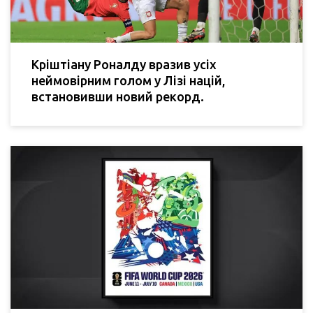
Кріштіану Роналду вразив усіх
неймовірним голом у Лізі націй,
встановивши новий рекорд.