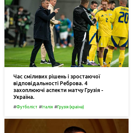
Час сміливих рішень і зростаючої
відповідальності Реброва. 4
захоплюючі аспекти матчу Грузія -
Україна.
#
#
#
Футболіст
Італія
Грузія (країна)