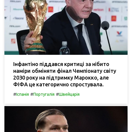
Інфантіно піддався критиці за нібито
наміри обміняти фінал Чемпіонату світу
2030 року на підтримку Марокко, але
ФІФА це категорично спростувала.
#
#
#
Іспанія
Португалія
Швейцарія