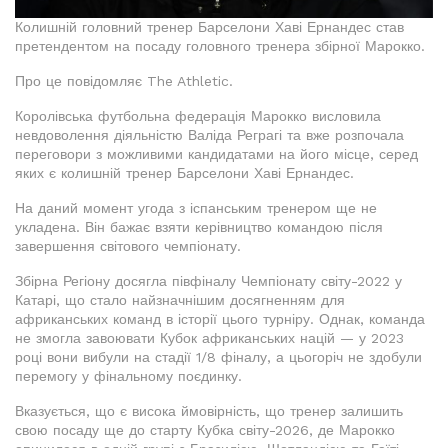
Колишній головний тренер Барселони Хаві Ернандес став
претендентом на посаду головного тренера збірної Марокко.
Про це повідомляє The Athletic.
Королівська футбольна федерація Марокко висловила
невдоволення діяльністю Валіда Реграгі та вже розпочала
переговори з можливими кандидатами на його місце, серед
яких є колишній тренер Барселони Хаві Ернандес.
На даний момент угода з іспанським тренером ще не
укладена. Він бажає взяти керівництво командою після
завершення світового чемпіонату.
Збірна Регіону досягла півфіналу Чемпіонату світу-2022 у
Катарі, що стало найзначнішим досягненням для
африканських команд в історії цього турніру. Однак, команда
не змогла завоювати Кубок африканських націй — у 2023
році вони вибули на стадії 1/8 фіналу, а цьогоріч не здобули
перемогу у фінальному поєдинку.
Вказується, що є висока ймовірність, що тренер залишить
свою посаду ще до старту Кубка світу-2026, де Марокко