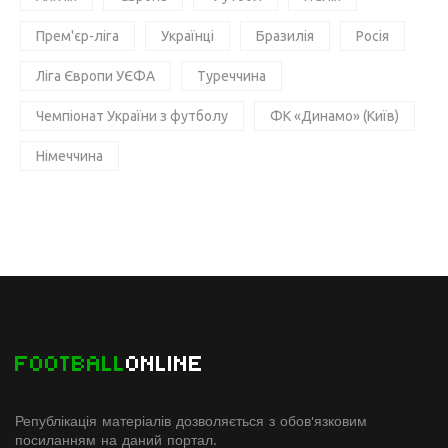
Прем'єр-ліга
Українці
Бразилія
Росія
Ліга Європи УЄФА
Туреччина
Чемпіонат України з футболу
ФК «Динамо» (Київ)
Німеччина
FOOTBALL
ONLINE
Републікація матеріалів дозволяється з обов'язковим
посиланням на даний портал.