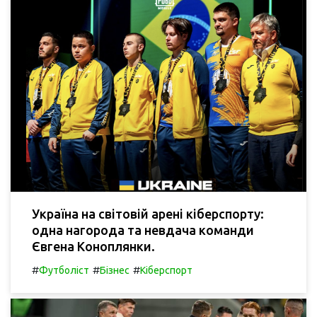
Україна на світовій арені кіберспорту:
одна нагорода та невдача команди
Євгена Коноплянки.
#
#
#
Футболіст
Бізнес
Кіберспорт