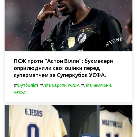
ПСЖ проти "Астон Вілли": букмекери
оприлюднили свої оцінки перед
суперматчем за Суперкубок УЄФА.
#
#
#
Футболіст
Ліга Європи УЄФА
Ліга чемпіонів
УЄФА