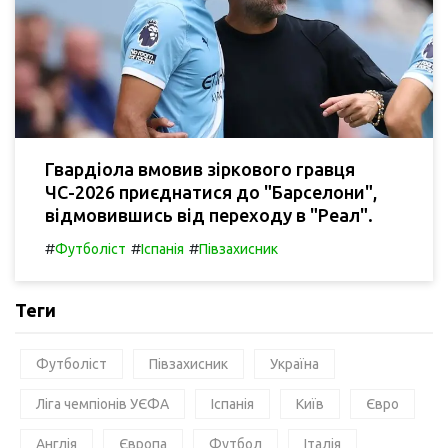
Гвардіола вмовив зіркового гравця
ЧС-2026 приєднатися до "Барселони",
відмовившись від переходу в "Реал".
#
#
#
Футболіст
Іспанія
Півзахисник
Теги
Футболіст
Півзахисник
Україна
Ліга чемпіонів УЄФА
Іспанія
Київ
Євро
Англія
Європа
Футбол
Італія