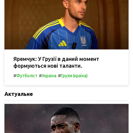
Яремчук: У Грузії в даний момент
формуються нові таланти.
#
#
#
Футболіст
Україна
Грузія (країна)
Актуальне