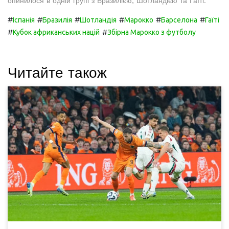
опинилося в одній групі з Бразилією, Шотландією та Гаїті.
#
#
#
#
#
#
Іспанія
Бразилія
Шотландія
Марокко
Барселона
Гаїті
#
#
Кубок африканських націй
Збірна Марокко з футболу
Читайте також