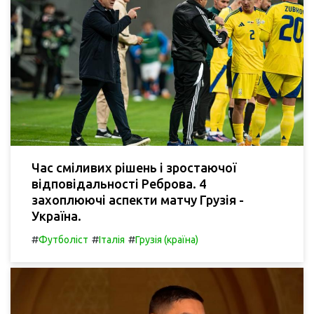
Час сміливих рішень і зростаючої
відповідальності Реброва. 4
захоплюючі аспекти матчу Грузія -
Україна.
#
#
#
Футболіст
Італія
Грузія (країна)