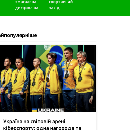
змагальна
спортивний
дисципліна
захід
айпопулярніше
Україна на світовій арені
кіберспорту: одна нагорода та