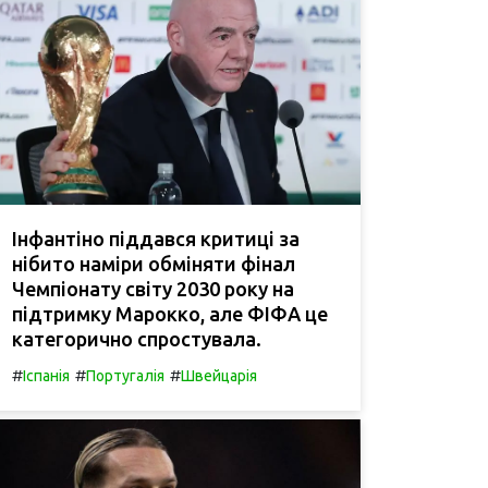
Інфантіно піддався критиці за
нібито наміри обміняти фінал
Чемпіонату світу 2030 року на
підтримку Марокко, але ФІФА це
категорично спростувала.
#
#
#
Іспанія
Португалія
Швейцарія