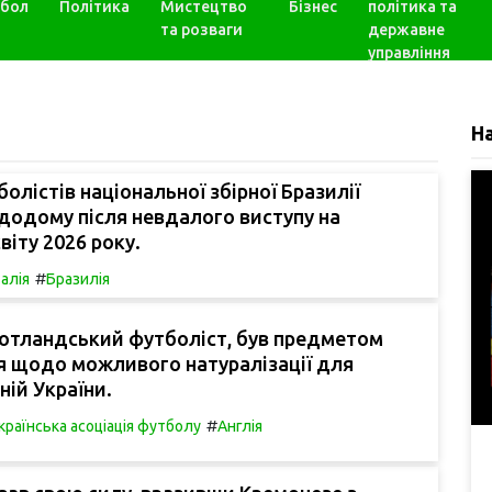
бол
Політика
Мистецтво
Бізнес
політика та
та розваги
державне
управління
Н
болістів національної збірної Бразилії
додому після невдалого виступу на
віту 2026 року.
#
талія
Бразилія
шотландський футболіст, був предметом
я щодо можливого натуралізації для
рній України.
#
країнська асоціація футболу
Англія