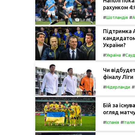
Наполі пока
рахунком 4:0
#
#
Шотландія
А
Підтримка А
кандидатом 
України?
#
#
Україна
Сауд
Чи відбудет
фіналу Ліги
#
#
Нідерланди
Бій за існув
огляд матчу
#
#
Іспанія
Італія