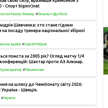
зав свою силу, вразивши Кремонезе з
 - Спорт bigmir)net
#
ліссон Рамзес Беккер
Пенальті (футбол)
ндрія Шевченка: хто стане гідним
на посаду тренера національної збірної
#
івська Аравія
Сергій Ребров
ься помста за 2005 рік? Огляд матчу 1/4
 конференцій: Шахтар проти АЗ Алкмар.
#
Грузія (країна)
Півзахисник
ання на шляху до Чемпіонату світу 2026:
 Україна - Швеція.
#
Україна