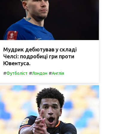
Мудрик дебютував у складі
Челсі: подробиці гри проти
Ювентуса.
#
#
#
Футболіст
Лондон
Англія