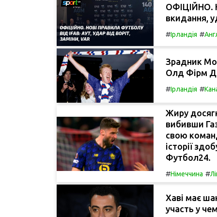
ОФІЦІЙНО. Н
вкидання, уд
#
#
Ірландія
Анг
Зрадник Мо:
Олд Фірм Д
#
#
Ірландія
Кан
Жиру досягн
вибивши Газ
свою команд
історії здоб
Футбол24.
#
#
Німеччина
Л
Хаві має ша
участь у чем