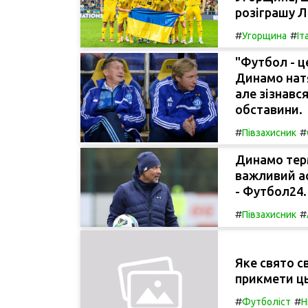
розіграшу Л
#
#
Угорщина
Іт
"Футбол - ц
Динамо натя
але зізнавс
обставини.
#
#
Півзахисник
Динамо терм
важливий ас
- Футбол24.
#
#
Півзахисник
Яке свято с
прикмети ц
#
#
Футболіст
Н