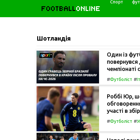
Спорт
фут
FOOTBALL
ONLINE
Шотландія
Один із фут
повернувся 
чемпіонаті с
#
#
Футболіст
І
Роббі Юр, 
обговоренн
участі в збі
#
#
Футболіст
У