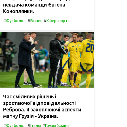
невдача команди Євгена
Коноплянки.
#
#
#
Футболіст
Бізнес
Кіберспорт
Час сміливих рішень і
зростаючої відповідальності
Реброва. 4 захоплюючі аспекти
матчу Грузія - Україна.
#
#
#
Футболіст
Італія
Грузія (країна)