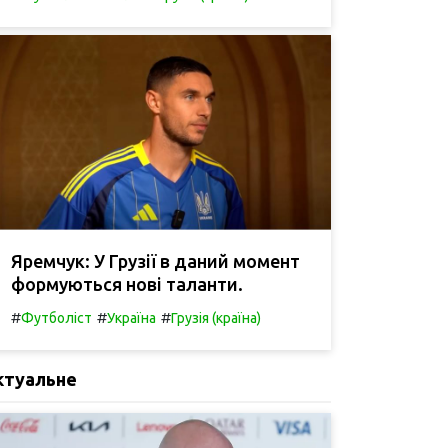
Яремчук: У Грузії в даний момент
формуються нові таланти.
#
#
#
Футболіст
Україна
Грузія (країна)
ктуальне