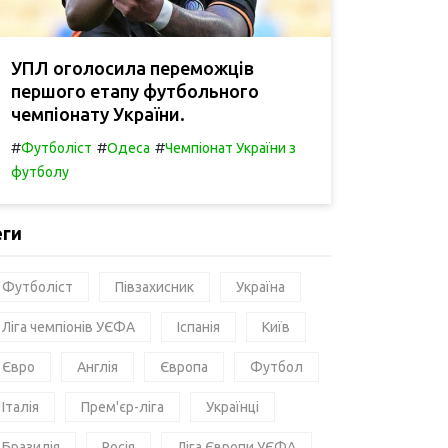
УПЛ оголосила переможців
першого етапу футбольного
чемпіонату України.
#
#
#
Футболіст
Одеса
Чемпіонат України з
футболу
еги
Футболіст
Півзахисник
Україна
Ліга чемпіонів УЄФА
Іспанія
Київ
Євро
Англія
Європа
Футбол
Італія
Прем'єр-ліга
Українці
Бразилія
Росія
Ліга Європи УЄФА