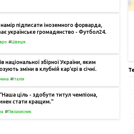
 намір підписати іноземного форварда,
ає українське громадянство - Футбол24.
#
вро
Швеція
ів національної збірної України, яким
зують зміни в клубній кар'єрі в січні.
Т
#
чина
Італія
Наша ціль - здобути титул чемпіона,
инен стати кращим."
#
на
Півзахисник