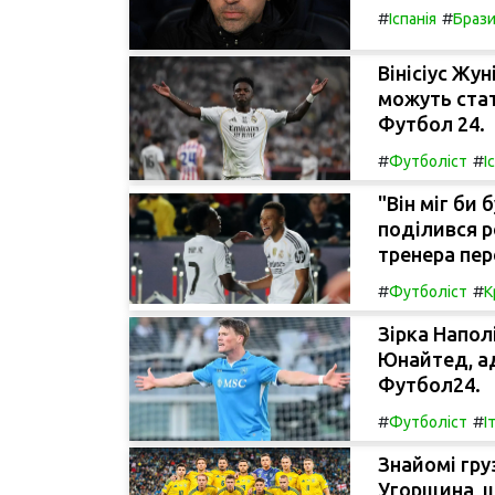
#
#
Іспанія
Брази
Вінісіус Жу
можуть стат
Футбол 24.
#
#
Футболіст
І
"Він міг би
поділився 
тренера пер
#
#
Футболіст
К
Зірка Напол
Юнайтед, ад
Футбол24.
#
#
Футболіст
І
Знайомі гру
Угорщина, щ