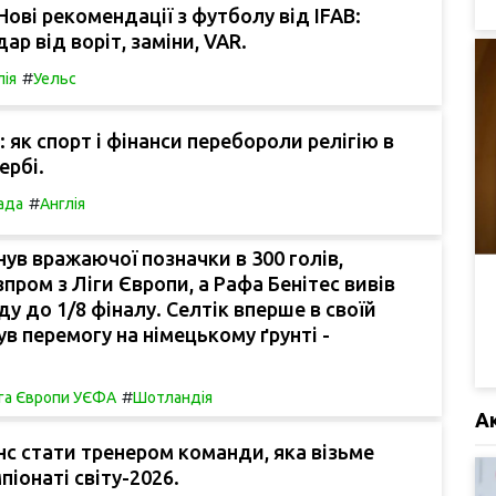
ові рекомендації з футболу від IFAB:
ар від воріт, заміни, VAR.
#
лія
Уельс
 як спорт і фінанси перебороли релігію в
ербі.
#
ада
Англія
ув вражаючої позначки в 300 голів,
пром з Ліги Європи, а Рафа Бенітес вивів
у до 1/8 фіналу. Селтік вперше в своїй
ув перемогу на німецькому ґрунті -
#
іга Європи УЄФА
Шотландія
А
нс стати тренером команди, яка візьме
піонаті світу-2026.