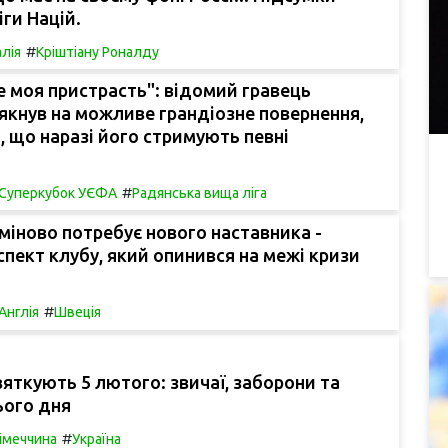
іги Націй.
#
алія
Кріштіану Роналду
е моя пристрасть": відомий гравець
кнув на можливе грандіозне повернення,
я, що наразі його стримують певні
#
Суперкубок УЄФА
Радянська вища ліга
іново потребує нового наставника -
пект клубу, який опинився на межі кризи
#
Англія
Швеція
вяткують 5 лютого: звичаї, заборони та
ього дня
#
імеччина
Україна