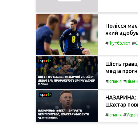
Полісся має
який здобув
#
#
Футболіст
Є
Шість гравц
медіа прогно
#
#
Іспанія
Німеч
НАЗАРИНА: "
Шахтар пов
#
#
Іспанія
Украї