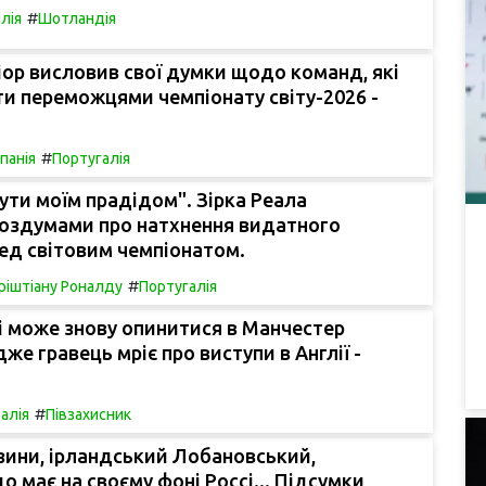
#
лія
Шотландія
ніор висловив свої думки щодо команд, які
и переможцями чемпіонату світу-2026 -
#
спанія
Португалія
 бути моїм прадідом". Зірка Реала
роздумами про натхнення видатного
ед світовим чемпіонатом.
#
ріштіану Роналду
Португалія
і може знову опинитися в Манчестер
же гравець мріє про виступи в Англії -
#
талія
Півзахисник
зини, ірландський Лобановський,
о має на своєму фоні Россі... Підсумки