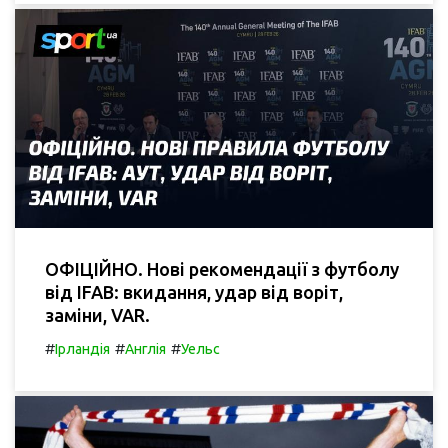
ОФІЦІЙНО. Нові рекомендації з футболу
від IFAB: вкидання, удар від воріт,
заміни, VAR.
#
#
#
Ірландія
Англія
Уельс