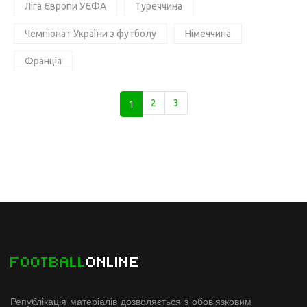
Ліга Європи УЄФА
Туреччина
Чемпіонат України з футболу
Німеччина
Франція
1
2
3
FOOTBALL
ONLINE
Републікація матеріалів дозволяється з обов'язковим