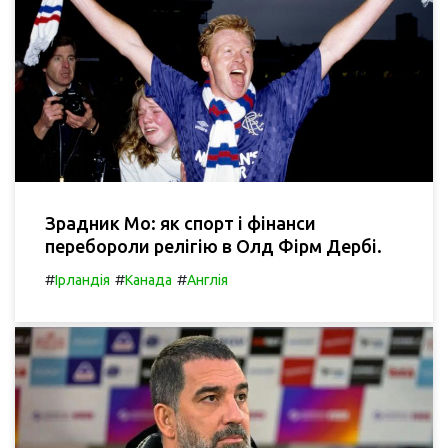
Зрадник Мо: як спорт і фінанси
перебороли релігію в Олд Фірм Дербі.
#
#
#
Ірландія
Канада
Англія