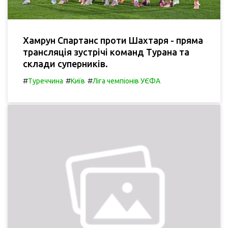
Хамрун Спартанс проти Шахтаря - пряма
трансляція зустрічі команд Турана та
склади суперників.
#
#
#
Туреччина
Київ
Ліга чемпіонів УЄФА