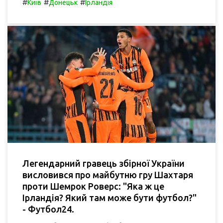
#
#
#
Київ
Донецьк
Ірландія
Легендарний гравець збірної України
висловився про майбутню гру Шахтаря
проти Шемрок Роверс: "Яка ж це
Ірландія? Який там може бути футбол?"
- Футбол24.