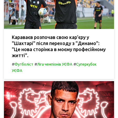
Караваєв розпочав свою кар'єру у
"Шахтарі" після переходу з "Динамо":
"Це нова сторінка в моєму професійному
житті".
#
#
#
Футболіст
Ліга чемпіонів УЄФА
Суперкубок
УЄФА