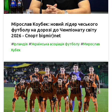
Мірослав Коубек: новий лідер чеського
футболу на дорозі до Чемпіонату світу
2026 - Спорт bigmir)net
#
#
#
Ірландія
Українська асоціація футболу
Мирослав
Кубек