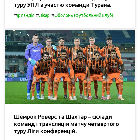
туру УПЛ з участю команди Турана.
#
#
#
Ірландія
Лікар
Оболонь (футбольний клуб)
Шемрок Роверс та Шахтар – склади
команд і трансляція матчу четвертого
туру Ліги конференцій.