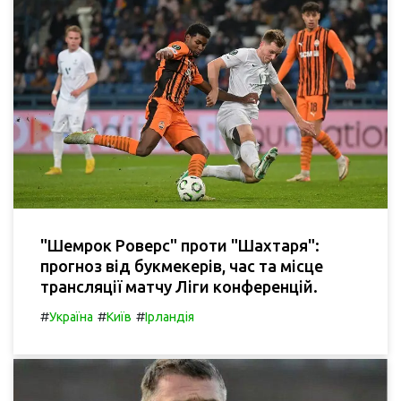
"Шемрок Роверс" проти "Шахтаря":
прогноз від букмекерів, час та місце
трансляції матчу Ліги конференцій.
#
#
#
Україна
Київ
Ірландія