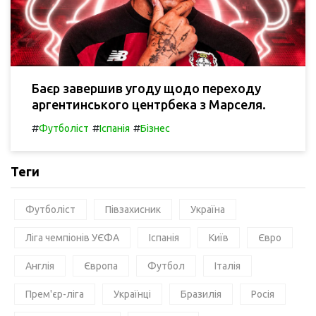
Баєр завершив угоду щодо переходу
аргентинського центрбека з Марселя.
#
#
#
Футболіст
Іспанія
Бізнес
Теги
Футболіст
Півзахисник
Україна
Ліга чемпіонів УЄФА
Іспанія
Київ
Євро
Англія
Європа
Футбол
Італія
Прем'єр-ліга
Українці
Бразилія
Росія