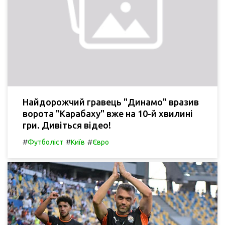
Найдорожчий гравець "Динамо" вразив
ворота "Карабаху" вже на 10-й хвилині
гри. Дивіться відео!
#
#
#
Футболіст
Київ
Євро