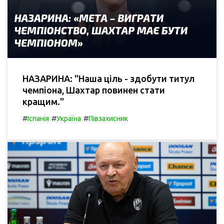
НАЗАРИНА: "Наша ціль - здобути титул
чемпіона, Шахтар повинен стати
кращим."
#
#
#
Іспанія
Україна
Півзахисник