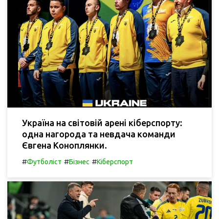
Україна на світовій арені кіберспорту:
одна нагорода та невдача команди
Євгена Коноплянки.
#
#
#
Футболіст
Бізнес
Кіберспорт