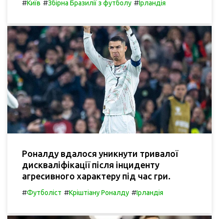
#
#
#
Київ
Збірна Бразилії з футболу
Ірландія
Роналду вдалося уникнути тривалої
дискваліфікації після інциденту
агресивного характеру під час гри.
#
#
#
Футболіст
Кріштіану Роналду
Ірландія