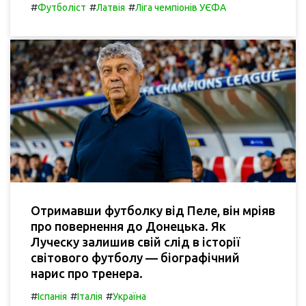
#
#
#
Футболіст
Латвія
Ліга чемпіонів УЄФА
Отримавши футболку від Пеле, він мріяв
про повернення до Донецька. Як
Луческу залишив свій слід в історії
світового футболу — біографічний
нарис про тренера.
#
#
#
Іспанія
Італія
Україна