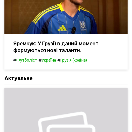
Яремчук: У Грузії в даний момент
формуються нові таланти.
#
#
#
Футболіст
Україна
Грузія (країна)
Актуальне