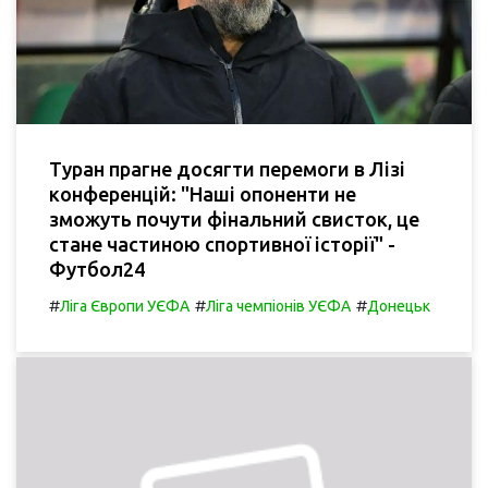
Туран прагне досягти перемоги в Лізі
конференцій: "Наші опоненти не
зможуть почути фінальний свисток, це
стане частиною спортивної історії" -
Футбол24
#
#
#
Ліга Європи УЄФА
Ліга чемпіонів УЄФА
Донецьк