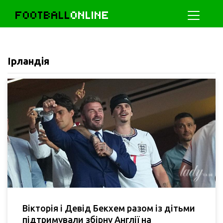
FOOTBALL
ONLINE
Ірландія
Вікторія і Девід Бекхем разом із дітьми
підтримували збірну Англії на