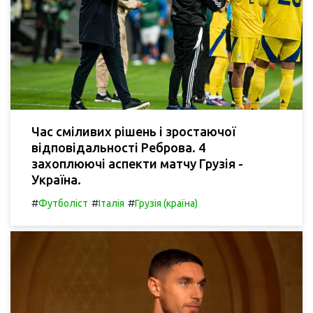
Час сміливих рішень і зростаючої
відповідальності Реброва. 4
захоплюючі аспекти матчу Грузія -
Україна.
#
#
#
Футболіст
Італія
Грузія (країна)