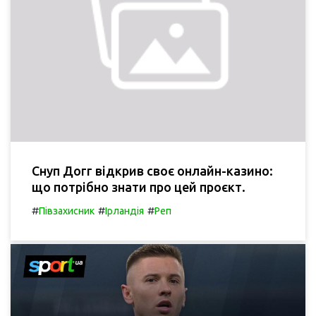
Снуп Догг відкрив своє онлайн-казино:
що потрібно знати про цей проєкт.
#
#
#
Півзахисник
Ірландія
Реп