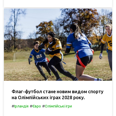
Флаг-футбол стане новим видом спорту
на Олімпійських іграх 2028 року.
#
#
#
Ірландія
Євро
Олімпійські ігри