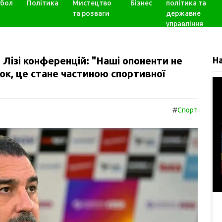
бол
Політика
Мистецтво
Бізнес
політика та
та розваги
державне
управління
 Лізі конференцій: "Наші опоненти не
Н
ок, це стане частиною спортивної
#
Спорт