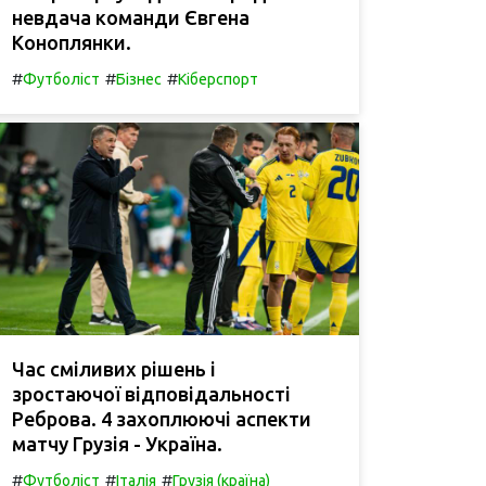
невдача команди Євгена
Коноплянки.
#
#
#
Футболіст
Бізнес
Кіберспорт
Час сміливих рішень і
зростаючої відповідальності
Реброва. 4 захоплюючі аспекти
матчу Грузія - Україна.
#
#
#
Футболіст
Італія
Грузія (країна)