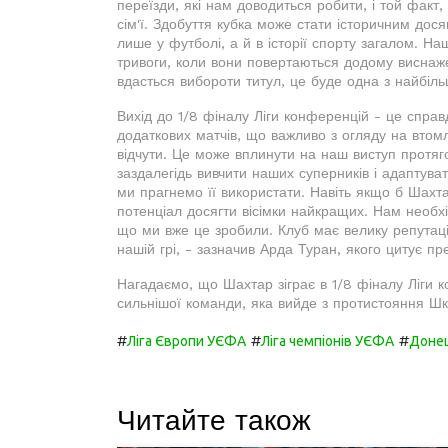
переїзди, які нам доводиться робити, і той факт,
сім'ї. Здобуття кубка може стати історичним дося
лише у футболі, а й в історії спорту загалом. Н
тривоги, коли вони повертаються додому виснаж
вдасться вибороти титул, це буде одна з найбільш
Вихід до 1/8 фіналу Ліги конференцій - це спра
додаткових матчів, що важливо з огляду на втомл
відчути. Це може вплинути на наш виступ протяго
заздалегідь вивчити наших суперників і адаптува
ми прагнемо її використати. Навіть якщо б Шахта
потенціал досягти вісімки найкращих. Нам необх
що ми вже це зробили. Клуб має велику репутаці
нашій грі, - зазначив Арда Туран, якого цитує пре
Нагадаємо, що Шахтар зіграє в 1/8 фіналу Ліги
сильнішої команди, яка вийде з протистояння Ш
#
#
#
Ліга Європи УЄФА
Ліга чемпіонів УЄФА
Доне
Читайте також