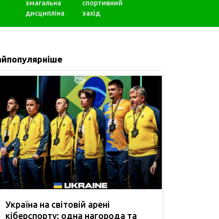
змагальна
спортивний
дисципліна
захід
айпопулярніше
Україна на світовій арені
кіберспорту: одна нагорода та