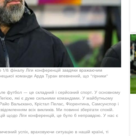
о 1/8 фіналу Ліги конференцій завдяки вражаючим
нецької команди Арда Туран впевнений, що "гірники"
 але футбол — це складний і серйозний спорт. У основному
 Легією, які є дуже сильними командами. У майбутньому
 Райо Вальєкано, Крістал Пелас, Фіорентина, Самсунспор і
відомленням всіх викликів. Ми повинні зберігати спокій.
цій щодо Ліги конференцій, це було б неправдою. У нас є
чезний успіх, враховуючи ситуацію в нашій країні, ті