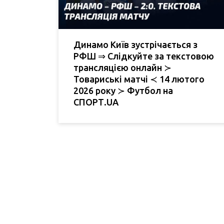
Динамо Київ зустрічається з
РФШ ⇒ Слідкуйте за текстовою
трансляцією онлайн ≻
Товариські матчі ≺ 14 лютого
2026 року ≻ Футбол на
СПОРТ.UA