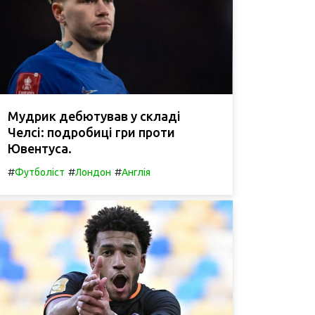
Мудрик дебютував у складі
Челсі: подробиці гри проти
Ювентуса.
#
#
#
Футболіст
Лондон
Англія