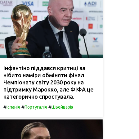
Інфантіно піддався критиці за
нібито наміри обміняти фінал
Чемпіонату світу 2030 року на
підтримку Марокко, але ФІФА це
категорично спростувала.
#
#
#
Іспанія
Португалія
Швейцарія