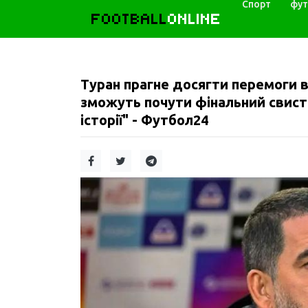
Спорт
фут
FOOTBALL
ONLINE
Туран прагне досягти перемоги в
зможуть почути фінальний свист
історії" - Футбол24