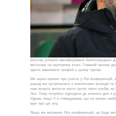
Шахтар успішно кваліфікувався безпосередньо д
виступам на груповому етапі. Главний тренер до
здатні завоювати трофей у цьому турнірі.
Ми зараз мріємо про участь у Лізі конференцій,
раунді ми зустрічалися з чемпіонами Ірландії та
нам можуть випасти матчі проти таких клубів, як
Лех. Тому потрібно підходити до кожного дня з ус
Однак, якщо б я стверджував, що не маємо амбі
мрії про цю лігу.
Якщо ми виграємо Лігу конференцій, це буде вели