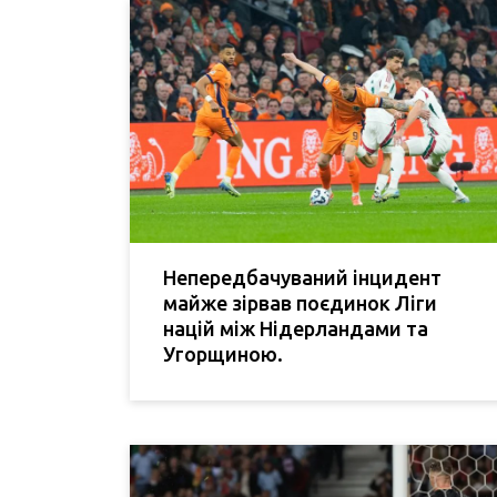
Непередбачуваний інцидент
майже зірвав поєдинок Ліги
націй між Нідерландами та
Угорщиною.