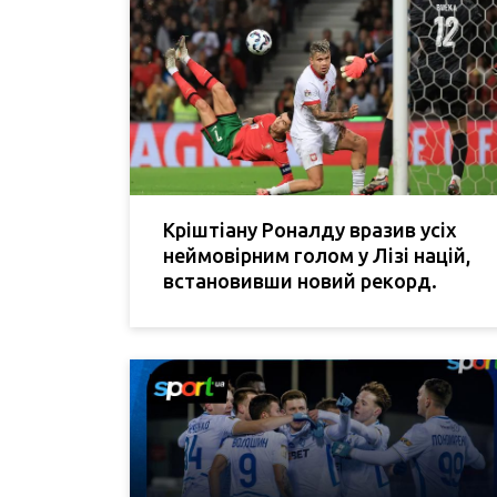
Кріштіану Роналду вразив усіх
неймовірним голом у Лізі націй,
встановивши новий рекорд.