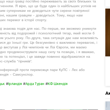
 що наші гравці постійно переживають за своїх близьких та
гненням. Я вірю, що це буде один із найбільших успіхів не
ашим суперникам не доводиться чути сирени повітряної
ені, нашим гравцям - доводиться. Тому, якщо нам
их перемог в історії спорту.
вді знакова подія для нас. По-перше, ми зможемо уникнути
еність від подорожей і психологічний тягар, який могли б
м усього року. По-друге, така ситуація дає нам можливість
тися до їхньої гри. Це безсумнівно є важливою перевагою, і
р виступав у Лізі чемпіонів чи Лізі Європи, ми маємо
ідно продемонструвати нашу силу та позицію, і я вважаю,
ю та потенціал, і це завжди повинно відображатися на
с-служба "гірників".
 конференцій проти переможця пари КуПС - Лех або
кендія - Самсунспор.
#
#
#
цьк
Ірландія
Арда Туран
КФ Шкендія
А