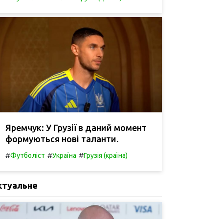
Яремчук: У Грузії в даний момент
формуються нові таланти.
#
#
#
Футболіст
Україна
Грузія (країна)
ктуальне