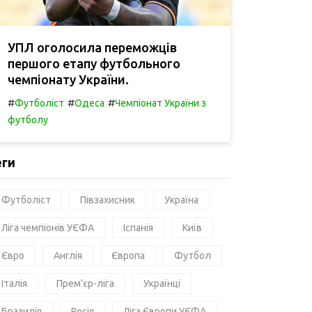
УПЛ оголосила переможців
першого етапу футбольного
чемпіонату України.
#
#
#
Футболіст
Одеса
Чемпіонат України з
футболу
еги
Футболіст
Півзахисник
Україна
Ліга чемпіонів УЄФА
Іспанія
Київ
Євро
Англія
Європа
Футбол
Італія
Прем'єр-ліга
Українці
Бразилія
Росія
Ліга Європи УЄФА