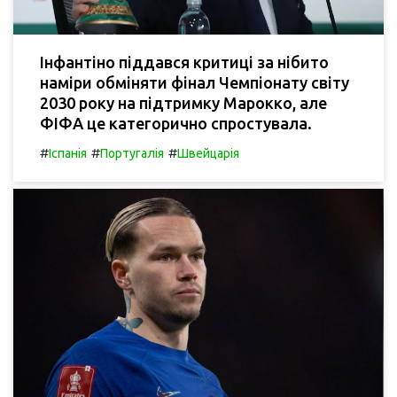
Інфантіно піддався критиці за нібито
наміри обміняти фінал Чемпіонату світу
2030 року на підтримку Марокко, але
ФІФА це категорично спростувала.
#
#
#
Іспанія
Португалія
Швейцарія