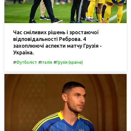
Час сміливих рішень і зростаючої
відповідальності Реброва. 4
захоплюючі аспекти матчу Грузія -
Україна.
#
#
#
Футболіст
Італія
Грузія (країна)