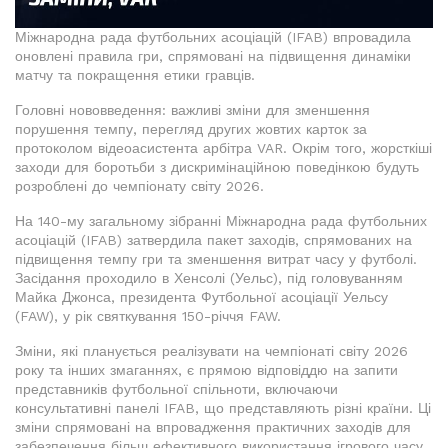
Міжнародна рада футбольних асоціацій (IFAB) впровадила
оновлені правила гри, спрямовані на підвищення динаміки
матчу та покращення етики гравців.
Головні нововведення: важливі зміни для зменшення
порушення темпу, перегляд других жовтих карток за
протоколом відеоасистента арбітра VAR. Окрім того, жорсткіші
заходи для боротьби з дискримінаційною поведінкою будуть
розроблені до чемпіонату світу 2026.
На 140-му загальному зібранні Міжнародна рада футбольних
асоціацій (IFAB) затвердила пакет заходів, спрямованих на
підвищення темпу гри та зменшення витрат часу у футболі.
Засідання проходило в Хенсолі (Уельс), під головуванням
Майка Джонса, президента Футбольної асоціації Уельсу
(FAW), у рік святкування 150-річчя FAW.
Зміни, які планується реалізувати на чемпіонаті світу 2026
року та інших змаганнях, є прямою відповіддю на запити
представників футбольної спільноти, включаючи
консультативні панелі IFAB, що представляють різні країни. Ці
зміни спрямовані на впровадження практичних заходів для
забезпечення більш ефективного використання ігрового часу.