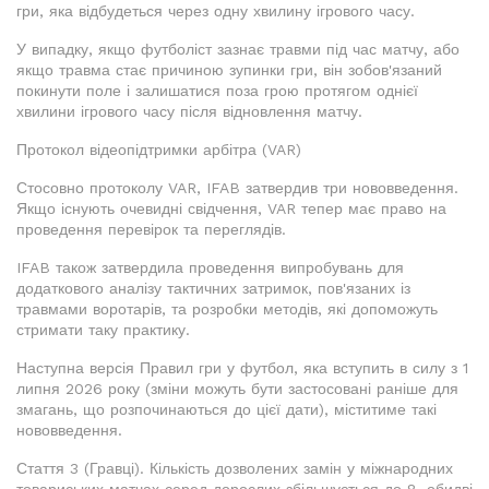
гри, яка відбудеться через одну хвилину ігрового часу.
У випадку, якщо футболіст зазнає травми під час матчу, або
якщо травма стає причиною зупинки гри, він зобов'язаний
покинути поле і залишатися поза грою протягом однієї
хвилини ігрового часу після відновлення матчу.
Протокол відеопідтримки арбітра (VAR)
Стосовно протоколу VAR, IFAB затвердив три нововведення.
Якщо існують очевидні свідчення, VAR тепер має право на
проведення перевірок та переглядів.
IFAB також затвердила проведення випробувань для
додаткового аналізу тактичних затримок, пов'язаних із
травмами воротарів, та розробки методів, які допоможуть
стримати таку практику.
Наступна версія Правил гри у футбол, яка вступить в силу з 1
липня 2026 року (зміни можуть бути застосовані раніше для
змагань, що розпочинаються до цієї дати), міститиме такі
нововведення.
Стаття 3 (Гравці). Кількість дозволених замін у міжнародних