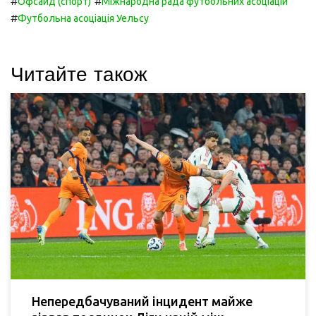
#
#
Офсайд (спорт)
Міжнародна рада футбольних асоціацій
#
Футбольна асоціація Уельсу
Читайте також
Непередбачуваний інцидент майже