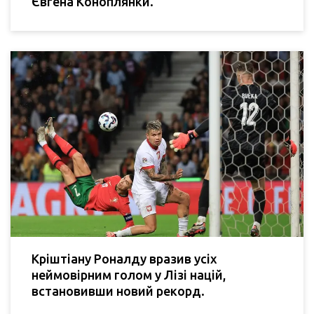
Євгена Коноплянки.
Кріштіану Роналду вразив усіх
неймовірним голом у Лізі націй,
встановивши новий рекорд.