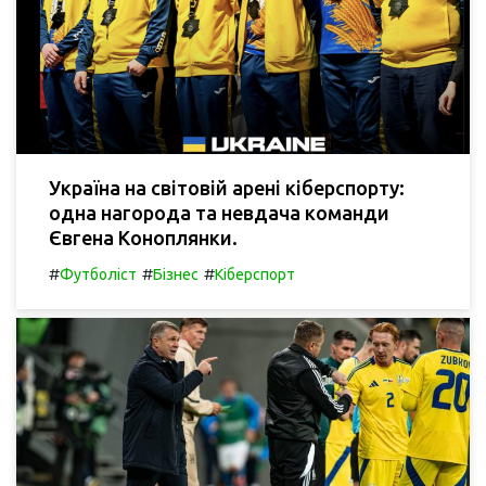
Україна на світовій арені кіберспорту:
одна нагорода та невдача команди
Євгена Коноплянки.
#
#
#
Футболіст
Бізнес
Кіберспорт