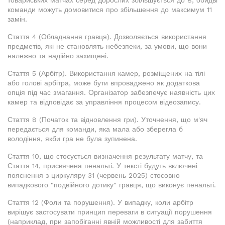
товариських матчах серед дорослих збільшується до 8, обидві
команди можуть домовитися про збільшення до максимум 11
замін.
Стаття 4 (Обладнання гравця). Дозволяється використання
предметів, які не становлять небезпеки, за умови, що вони
належно та надійно захищені.
Стаття 5 (Арбітр). Використання камер, розміщених на тілі
або голові арбітра, може бути впроваджено як додаткова
опція під час змагання. Організатор забезпечує наявність цих
камер та відповідає за управління процесом відеозапису.
Стаття 8 (Початок та відновлення гри). Уточнення, що м'яч
передається для команди, яка мала або зберегла б
володіння, якби гра не була зупинена.
Стаття 10, що стосується визначення результату матчу, та
Стаття 14, присвячена пенальті. У тексті будуть включені
пояснення з циркуляру 31 (червень 2025) стосовно
випадкового "подвійного дотику" гравця, що виконує пенальті.
Стаття 12 (Фоли та порушення). У випадку, коли арбітр
вирішує застосувати принцип переваги в ситуації порушення
(наприклад, при запобіганні явній можливості для забиття