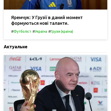
Яремчук: У Грузії в даний момент
формуються нові таланти.
#
#
#
Футболіст
Україна
Грузія (країна)
Актуальне