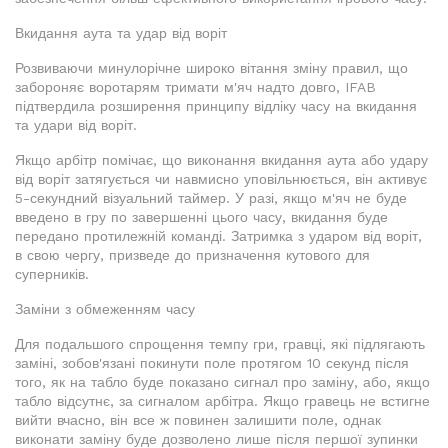
Вкидання аута та удар від воріт
Розвиваючи минулорічне широко вітання зміну правил, що
забороняє воротарям тримати м'яч надто довго, IFAB
підтвердила розширення принципу відліку часу на вкидання
та удари від воріт.
Якщо арбітр помічає, що виконання вкидання аута або удару
від воріт затягується чи навмисно уповільнюється, він активує
5-секундний візуальний таймер. У разі, якщо м'яч не буде
введено в гру по завершенні цього часу, вкидання буде
передано протилежній команді. Затримка з ударом від воріт,
в свою чергу, призведе до призначення кутового для
суперників.
Заміни з обмеженням часу
Для подальшого спрощення темпу гри, гравці, які підлягають
заміні, зобов'язані покинути поле протягом 10 секунд після
того, як на табло буде показано сигнал про заміну, або, якщо
табло відсутнє, за сигналом арбітра. Якщо гравець не встигне
вийти вчасно, він все ж повинен залишити поле, однак
виконати заміну буде дозволено лише після першої зупинки