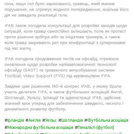
гола, якщо гол було зараховано), гравець, який вчинив
порушення, не отримує жодного попередження, оскільки його
дія не завадила реалізації гола.
IFAB також погодила консультації для розробки заходів щодо
ситуацій, коли гравці самостійно залишають поле як протест
проти рішення арбітра або за ініціативи тренерів, а також
коли гравці закривають рот при конфронтації з суперниками
під час матчу.
IFAB погодила продовження тестів на офсайд, отримала
оновлення щодо розробки напівавтоматичної технології
офсайду (SAOT) та триваючого випробування системи
Football Video Support (FVS) під керівництвом FIFA.
Завдяки цим рішенням 140-й конгрес IFAB, у якому брали
участь делегати FIFA, а також футбольних асоціацій Англії,
Шотландії, Уельсу, Ірландії та адміністрації IFAB, здійснив
значний крок уперед для забезпечення швидкого, чесного і
динамічного розвитку футболу.
#
#
#
#
#
Ірландія
Англія
Уельс
Шотландія
Футбольна асоціація
#
#
Міжнародна футбольна асоціація
Пенальті (футбол)