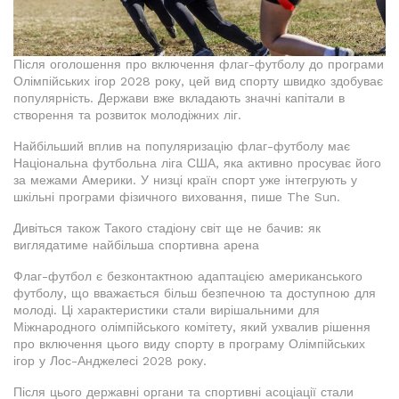
Після оголошення про включення флаг-футболу до програми
Олімпійських ігор 2028 року, цей вид спорту швидко здобуває
популярність. Держави вже вкладають значні капітали в
створення та розвиток молодіжних ліг.
Найбільший вплив на популяризацію флаг-футболу має
Національна футбольна ліга США, яка активно просуває його
за межами Америки. У низці країн спорт уже інтегрують у
шкільні програми фізичного виховання, пише The Sun.
Дивіться також Такого стадіону світ ще не бачив: як
виглядатиме найбільша спортивна арена
Флаг-футбол є безконтактною адаптацією американського
футболу, що вважається більш безпечною та доступною для
молоді. Ці характеристики стали вирішальними для
Міжнародного олімпійського комітету, який ухвалив рішення
про включення цього виду спорту в програму Олімпійських
ігор у Лос-Анджелесі 2028 року.
Після цього державні органи та спортивні асоціації стали