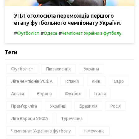
УПЛ оголосила переможців першого
етапу футбольного чемпіонату України.
#
#
#
Футболіст
Одеса
Чемпіонат України з футболу
Теги
Футболіст
Півзахисник
Україна
Ліга чемпіонів УЄФА
Іспанія
Київ
Євро
Англія
Європа
Футбол
Італія
Прем'єр-ліга
Українці
Бразилія
Росія
Ліга Європи УЄФА
Туреччина
Чемпіонат України з футболу
Німеччина