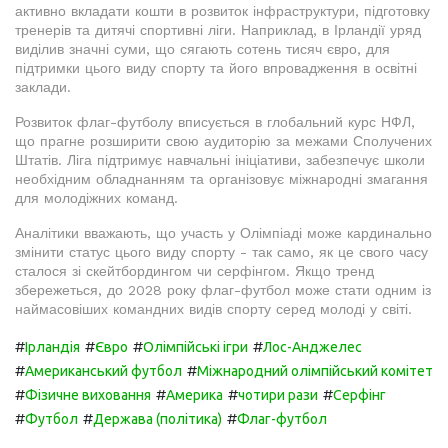
активно вкладати кошти в розвиток інфраструктури, підготовку
тренерів та дитячі спортивні ліги. Наприклад, в Ірландії уряд
виділив значні суми, що сягають сотень тисяч євро, для
підтримки цього виду спорту та його впровадження в освітні
заклади.
Розвиток флаг-футболу вписується в глобальний курс НФЛ,
що прагне розширити свою аудиторію за межами Сполучених
Штатів. Ліга підтримує навчальні ініціативи, забезпечує школи
необхідним обладнанням та організовує міжнародні змагання
для молодіжних команд.
Аналітики вважають, що участь у Олімпіаді може кардинально
змінити статус цього виду спорту - так само, як це свого часу
сталося зі скейтбордингом чи серфінгом. Якщо тренд
збережеться, до 2028 року флаг-футбол може стати одним із
наймасовіших командних видів спорту серед молоді у світі.
#
#
#
#
Ірландія
Євро
Олімпійські ігри
Лос-Анджелес
#
#
Американський футбол
Міжнародний олімпійський комітет
#
#
#
#
Фізичне виховання
Америка
чотири рази
Серфінг
#
#
#
Футбол
Держава (політика)
Флаг-футбол