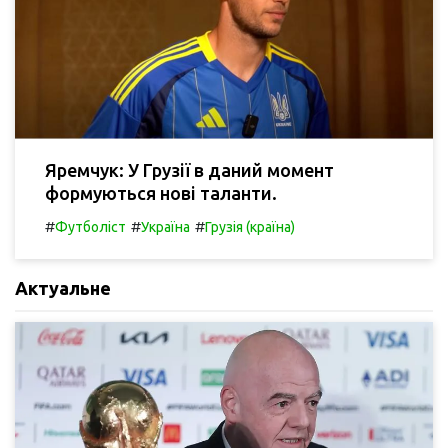
Яремчук: У Грузії в даний момент
формуються нові таланти.
#
#
#
Футболіст
Україна
Грузія (країна)
Актуальне