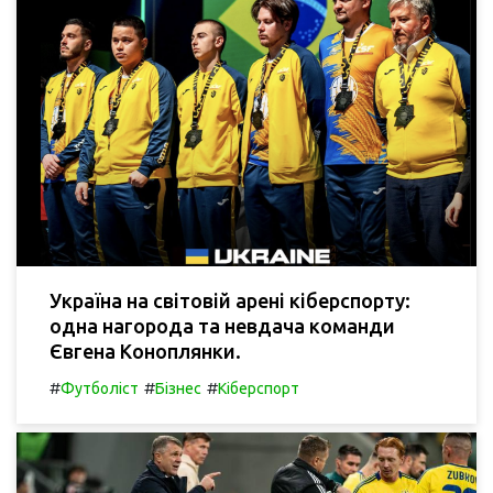
Україна на світовій арені кіберспорту:
одна нагорода та невдача команди
Євгена Коноплянки.
#
#
#
Футболіст
Бізнес
Кіберспорт