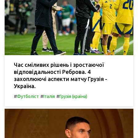
Час сміливих рішень і зростаючої
відповідальності Реброва. 4
захоплюючі аспекти матчу Грузія -
Україна.
#
#
#
Футболіст
Італія
Грузія (країна)