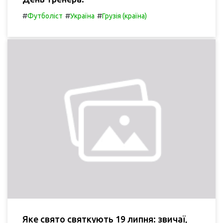
#
#
#
Футболіст
Україна
Грузія (країна)
Яке свято святкують 19 липня: звичаї,