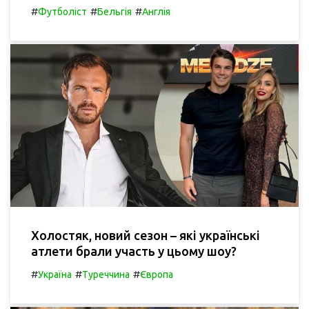
#
#
#
Футболіст
Бельгія
Англія
Холостяк, новий сезон – які українські
атлети брали участь у цьому шоу?
#
#
#
Україна
Туреччина
Європа