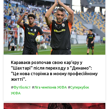
Караваєв розпочав свою кар'єру у
"Шахтарі" після переходу з "Динамо":
"Це нова сторінка в моєму професійному
житті".
#
#
#
Футболіст
Ліга чемпіонів УЄФА
Суперкубок
УЄФА