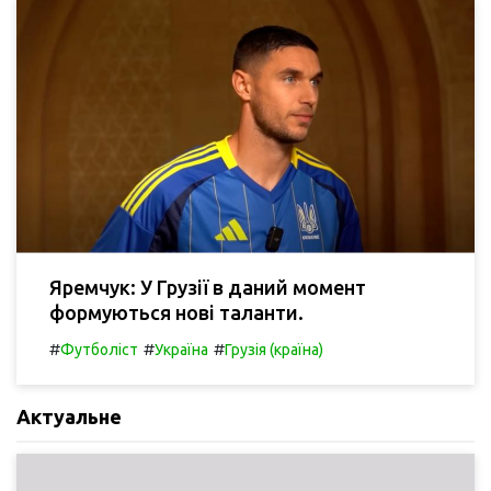
Яремчук: У Грузії в даний момент
формуються нові таланти.
#
#
#
Футболіст
Україна
Грузія (країна)
Актуальне