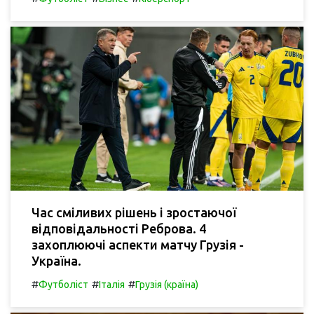
Час сміливих рішень і зростаючої
відповідальності Реброва. 4
захоплюючі аспекти матчу Грузія -
Україна.
#
#
#
Футболіст
Італія
Грузія (країна)