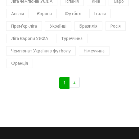
Ліга чемпіонів УЄФА
Іспанія
Київ
Євро
Англія
Європа
Футбол
Італія
Прем'єр-ліга
Українці
Бразилія
Росія
Ліга Європи УЄФА
Туреччина
Чемпіонат України з футболу
Німеччина
Франція
1
2