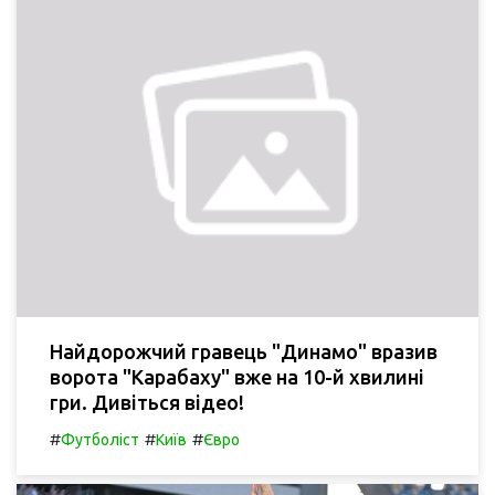
Найдорожчий гравець "Динамо" вразив
ворота "Карабаху" вже на 10-й хвилині
гри. Дивіться відео!
#
#
#
Футболіст
Київ
Євро