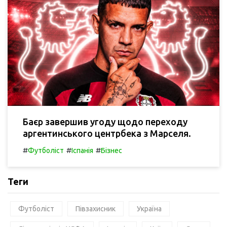
Баєр завершив угоду щодо переходу
аргентинського центрбека з Марселя.
#
#
#
Футболіст
Іспанія
Бізнес
Теги
Футболіст
Півзахисник
Україна