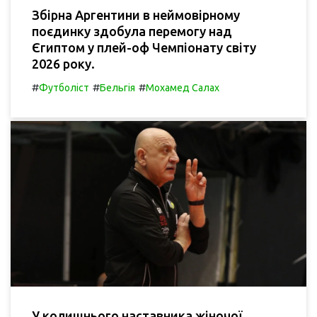
Збірна Аргентини в неймовірному
поєдинку здобула перемогу над
Єгиптом у плей-оф Чемпіонату світу
2026 року.
#
#
#
Футболіст
Бельгія
Мохамед Салах
У колишнього наставника жіночої