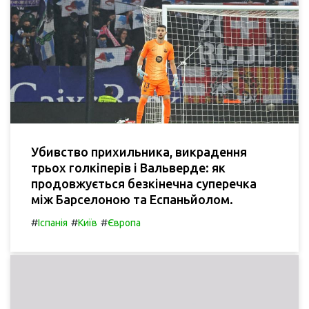
Убивство прихильника, викрадення
трьох голкіперів і Вальверде: як
продовжується безкінечна суперечка
між Барселоною та Еспаньйолом.
#
#
#
Іспанія
Київ
Європа