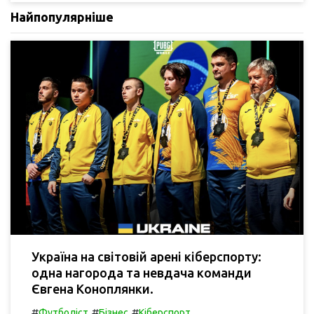
Найпопулярніше
Україна на світовій арені кіберспорту:
одна нагорода та невдача команди
Євгена Коноплянки.
#
#
#
Футболіст
Бізнес
Кіберспорт