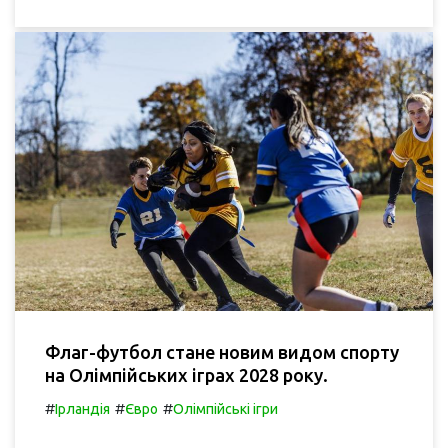
Флаг-футбол стане новим видом спорту
на Олімпійських іграх 2028 року.
#
#
#
Ірландія
Євро
Олімпійські ігри