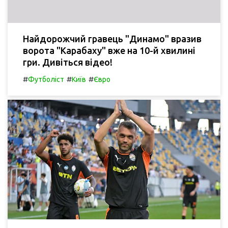
Найдорожчий гравець "Динамо" вразив
ворота "Карабаху" вже на 10-й хвилині
гри. Дивіться відео!
#
#
#
Футболіст
Київ
Євро