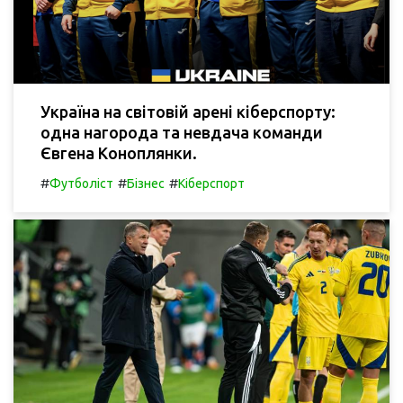
Україна на світовій арені кіберспорту:
одна нагорода та невдача команди
Євгена Коноплянки.
#
#
#
Футболіст
Бізнес
Кіберспорт