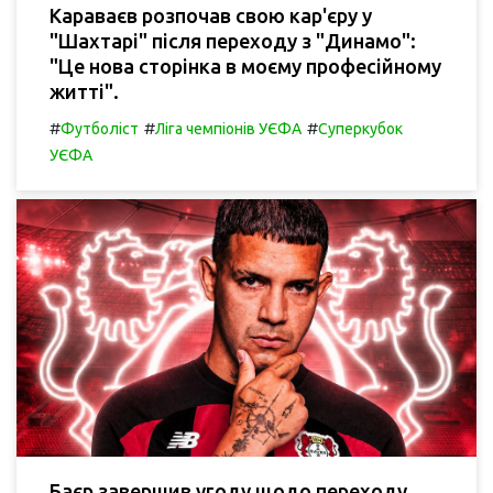
Караваєв розпочав свою кар'єру у
"Шахтарі" після переходу з "Динамо":
"Це нова сторінка в моєму професійному
житті".
#
#
#
Футболіст
Ліга чемпіонів УЄФА
Суперкубок
УЄФА
Баєр завершив угоду щодо переходу