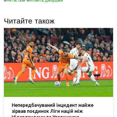
#
#
Метастази
Атланта, Джорджія
Читайте також
Непередбачуваний інцидент майже
зірвав поєдинок Ліги націй між
Нідерландами та Угорщиною.