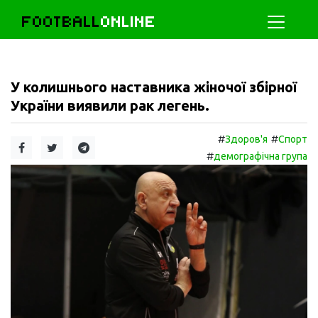
FOOTBALL
ONLINE
У колишнього наставника жіночої збірної
України виявили рак легень.
#
#
Здоров'я
Спорт
#
демографічна група