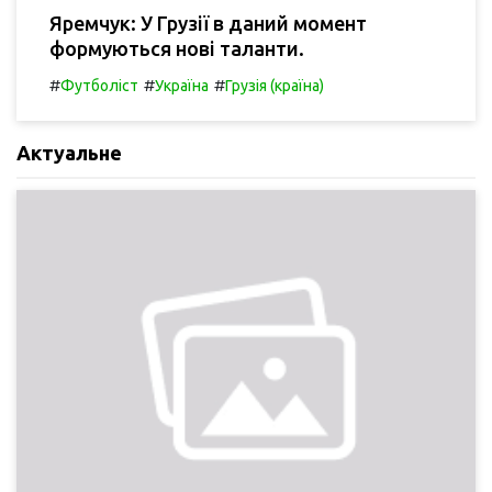
Яремчук: У Грузії в даний момент
формуються нові таланти.
#
#
#
Футболіст
Україна
Грузія (країна)
Актуальне