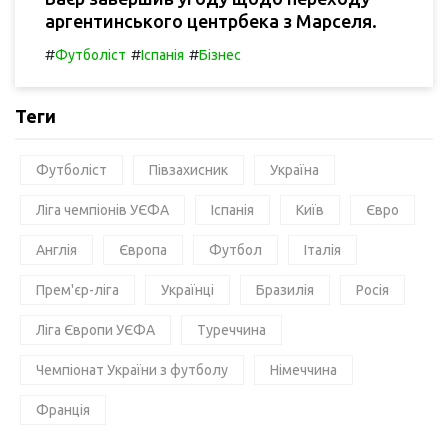
аргентинського центрбека з Марселя.
#
#
#
Футболіст
Іспанія
Бізнес
Теги
Футболіст
Півзахисник
Україна
Ліга чемпіонів УЄФА
Іспанія
Київ
Євро
Англія
Європа
Футбол
Італія
Прем'єр-ліга
Українці
Бразилія
Росія
Ліга Європи УЄФА
Туреччина
Чемпіонат України з футболу
Німеччина
Франція