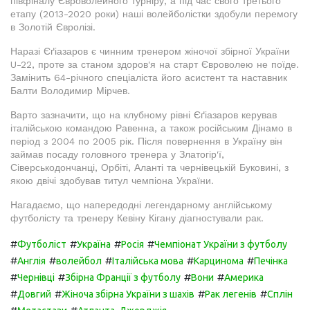
півфіналу Євроволейного турніру, а під час свого третього
етапу (2013-2020 роки) наші волейболістки здобули перемогу
в Золотій Євролізі.
Наразі Єґіазаров є чинним тренером жіночої збірної України
U-22, проте за станом здоров'я на старт Євроволею не поїде.
Замінить 64-річного спеціаліста його асистент та наставник
Балти Володимир Мірчев.
Варто зазначити, що на клубному рівні Єґіазаров керував
італійською командою Равенна, а також російським Дінамо в
період з 2004 по 2005 рік. Після повернення в Україну він
займав посаду головного тренера у Златогір'ї,
Сіверськодончанці, Орбіті, Аланті та чернівецькій Буковині, з
якою двічі здобував титул чемпіона України.
Нагадаємо, що напередодні легендарному англійському
футболісту та тренеру Кевіну Кігану діагностували рак.
#
#
#
#
Футболіст
Україна
Росія
Чемпіонат України з футболу
#
#
#
#
#
Англія
волейбол
Італійська мова
Карцинома
Печінка
#
#
#
#
Чернівці
Збірна Франції з футболу
Вони
Америка
#
#
#
#
Довгий
Жіноча збірна України з шахів
Рак легенів
Сплін