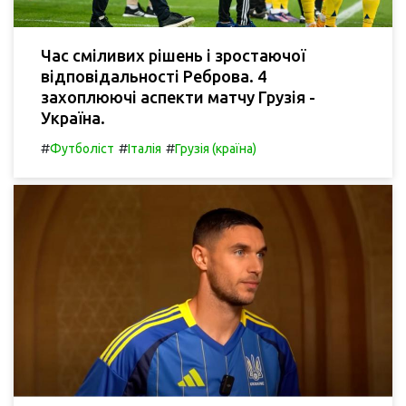
Час сміливих рішень і зростаючої
відповідальності Реброва. 4
захоплюючі аспекти матчу Грузія -
Україна.
#
#
#
Футболіст
Італія
Грузія (країна)