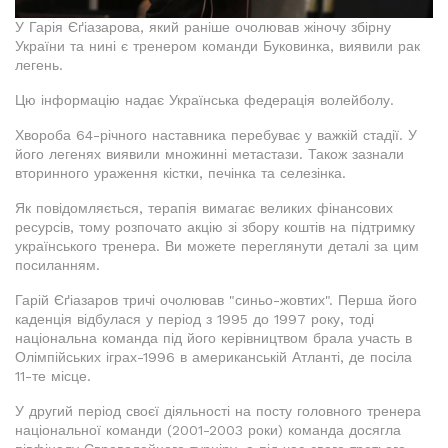
У Гарія Єґіазарова, який раніше очолював жіночу збірну
України та нині є тренером команди Буковинка, виявили рак
легень.
Цю інформацію надає Українська федерація волейболу.
Хвороба 64-річного наставника перебуває у важкій стадії. У
його легенях виявили множинні метастази. Також зазнали
вторинного ураження кістки, печінка та селезінка.
Як повідомляється, терапія вимагає великих фінансових
ресурсів, тому розпочато акцію зі збору коштів на підтримку
українського тренера. Ви можете переглянути деталі за цим
посиланням.
Гарій Єґіазаров тричі очолював "синьо-жовтих". Перша його
каденція відбулася у період з 1995 до 1997 року, тоді
національна команда під його керівництвом брала участь в
Олімпійських іграх-1996 в американській Атланті, де посіла
11-те місце.
У другий період своєї діяльності на посту головного тренера
національної команди (2001-2003 роки) команда досягла