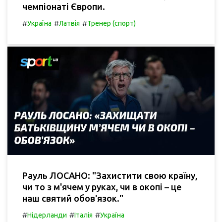
чемпіонаті Європи.
#
#
#
Україна
Латвія
Тренер (спорт)
Рауль ЛОСАНО: "Захистити свою країну,
чи то з м'ячем у руках, чи в окопі – це
наш святий обов'язок."
#
#
#
Нідерланди
Італія
Україна