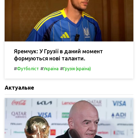
Яремчук: У Грузії в даний момент
формуються нові таланти.
#
#
#
Футболіст
Україна
Грузія (країна)
Актуальне