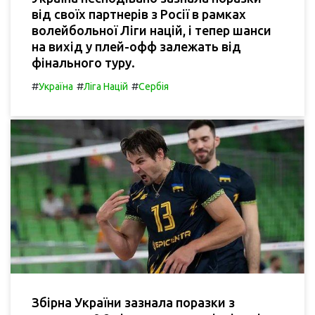
від своїх партнерів з Росії в рамках
волейбольної Ліги націй, і тепер шанси
на вихід у плей-офф залежать від
фінального туру.
#
#
#
Україна
Ліга Націй
Сербія
Збірна України зазнала поразки з