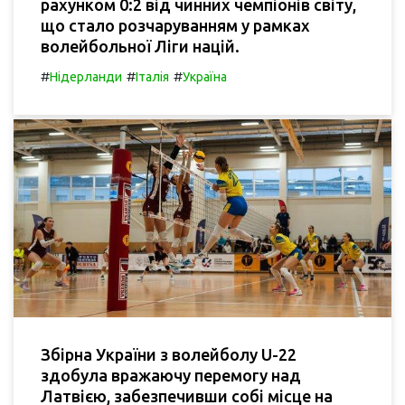
рахунком 0:2 від чинних чемпіонів світу,
що стало розчаруванням у рамках
волейбольної Ліги націй.
#
#
#
Нідерланди
Італія
Україна
Збірна України з волейболу U-22
здобула вражаючу перемогу над
Латвією, забезпечивши собі місце на