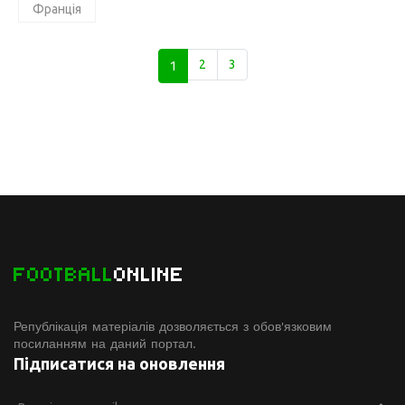
Франція
1
2
3
FOOTBALL
ONLINE
Републікація матеріалів дозволяється з обов'язковим
посиланням на даний портал.
Підписатися на оновлення