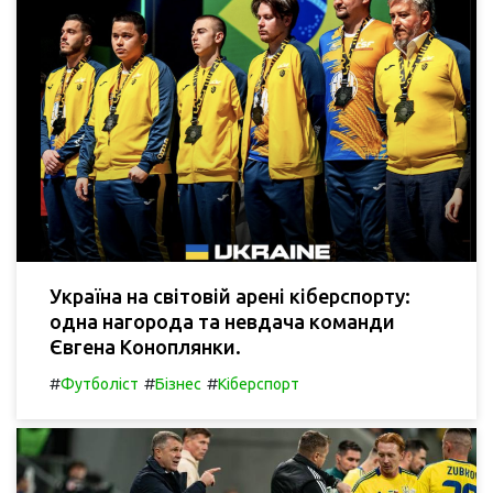
Україна на світовій арені кіберспорту:
одна нагорода та невдача команди
Євгена Коноплянки.
#
#
#
Футболіст
Бізнес
Кіберспорт