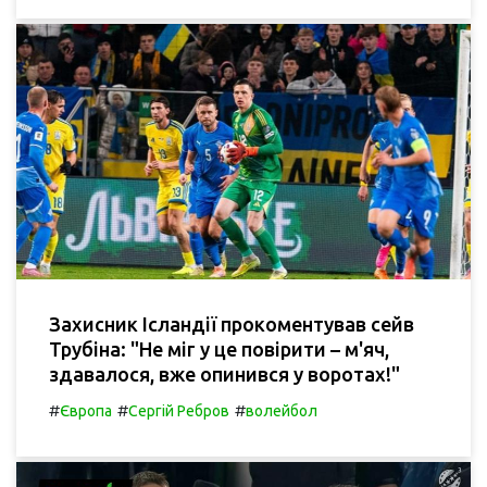
Захисник Ісландії прокоментував сейв
Трубіна: "Не міг у це повірити – м'яч,
здавалося, вже опинився у воротах!"
#
#
#
Європа
Сергій Ребров
волейбол