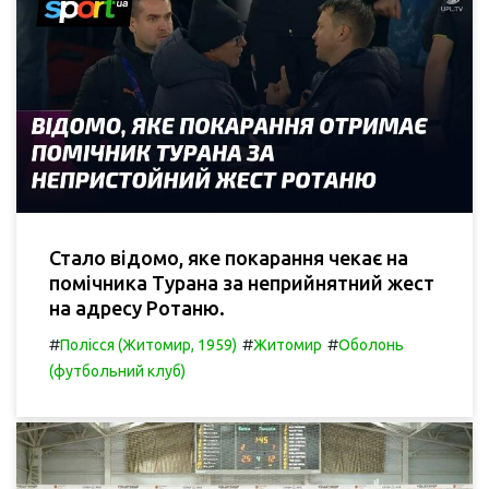
Стало відомо, яке покарання чекає на
помічника Турана за неприйнятний жест
на адресу Ротаню.
#
#
#
Полісся (Житомир, 1959)
Житомир
Оболонь
(футбольний клуб)