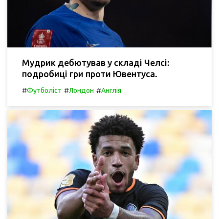
Мудрик дебютував у складі Челсі:
подробиці гри проти Ювентуса.
#
#
#
Футболіст
Лондон
Англія