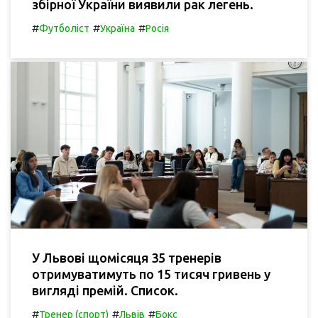
збірної України виявили рак легень.
#
#
#
Футболіст
Україна
Росія
У Львові щомісяця 35 тренерів
отримуватимуть по 15 тисяч гривень у
вигляді премій. Список.
#
#
#
Тренер (спорт)
Львів
Бокс