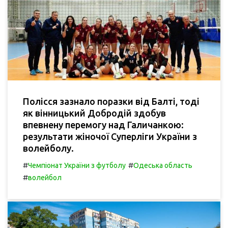
Полісся зазнало поразки від Балті, тоді
як вінницький Добродій здобув
впевнену перемогу над Галичанкою:
результати жіночої Суперліги України з
волейболу.
#
#
Чемпіонат України з футболу
Одеська область
#
волейбол