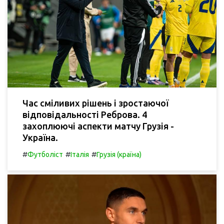
Час сміливих рішень і зростаючої
відповідальності Реброва. 4
захоплюючі аспекти матчу Грузія -
Україна.
#
#
#
Футболіст
Італія
Грузія (країна)