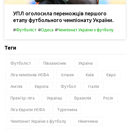
УПЛ оголосила переможців першого
етапу футбольного чемпіонату України.
#
#
#
Футболіст
Одеса
Чемпіонат України з футболу
Теги
Футболіст
Півзахисник
Україна
Ліга чемпіонів УЄФА
Іспанія
Київ
Євро
Англія
Європа
Футбол
Італія
Прем'єр-ліга
Українці
Бразилія
Росія
Ліга Європи УЄФА
Туреччина
Чемпіонат України з футболу
Німеччина